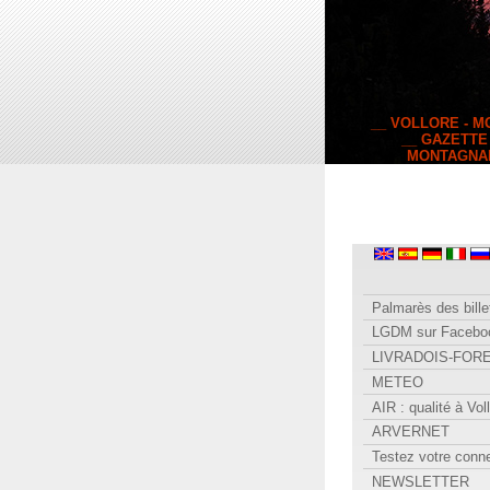
__ VOLLORE - 
__ GAZETTE
MONTAGNA
Palmarès des bille
LGDM sur Facebo
LIVRADOIS-FOR
METEO
AIR : qualité à Vol
ARVERNET
Testez votre conn
NEWSLETTER