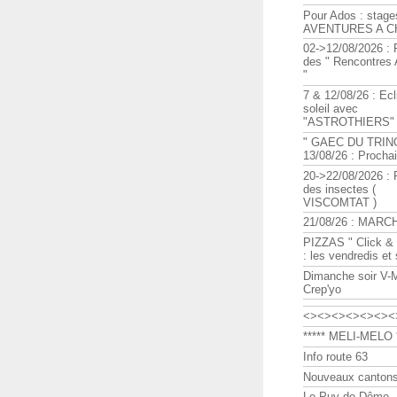
Pour Ados : stage
AVENTURES A C
02->12/08/2026 : 
des " Rencontre
"
7 & 12/08/26 : Ecl
soleil avec
"ASTROTHIERS"
" GAEC DU TRIN
13/08/26 : Procha
20->22/08/2026 : 
des insectes (
VISCOMTAT )
21/08/26 : MARC
PIZZAS " Click & 
: les vendredis et
Dimanche soir V-
Crep'yo
<><><><><><><
***** MELI-MELO *
Info route 63
Nouveaux cantons
Le Puy de Dôme