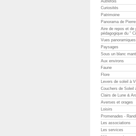
Autrefois
Curiosités
Patrimoine
Panorama de Pierr
Aire de repos et d
pédagogique du " Ci
Vues panoramiques
Paysages
Sous un blanc man
Aux environs
Faune
Flore
Levers de soleil à 
Couchers de Soleil
Clairs de Lune & Arc
Averses et orages
Loisirs
Promenades - Rand
Les associations
Les services