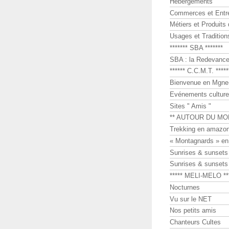
Hébergements
Commerces et Entr
Métiers et Produits 
Usages et Tradition
******* SBA *******
SBA : la Redevance 
****** C.C.M.T. *****
Bienvenue en Mgne-
Evénements culture
Sites " Amis "
** AUTOUR DU MO
Trekking en amazon
« Montagnards » en
Sunrises & sunset
Sunrises & sunset
***** MELI-MELO **
Nocturnes
Vu sur le NET
Nos petits amis
Chanteurs Cultes