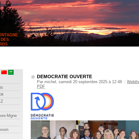
MONTAGNE
 DES
RDS
DEMOCRATIE OUVERTE
Par michel, samedi 20 septembre 2025 à 12:48
::
Webth
PDF
ts
ok
EZ
lore-Mgne
exion