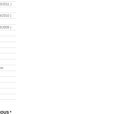
/2011 )
/2010 )
/2009 )
ine
NOUS *