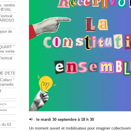
s, randos
HEVAL
Festival
s ARIOSO
ipse de
QUART "
ine vente
Festival
HE D'ETE
Collect "
 samedis
M:
><>
****
📢 :
le mardi 30 septembre à 18 h 30
 du 63
Un moment ouvert et mobilisateur pour imaginer collective