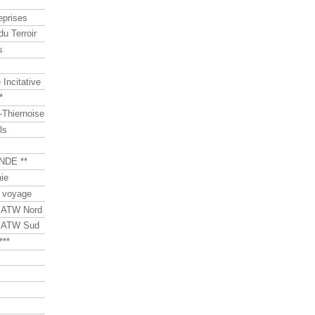
eprises
du Terroir
s
Incitative
*
Thiernoise
ls
NDE **
ie
 voyage
s ATW Nord
s ATW Sud
***