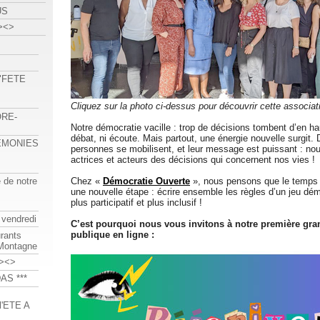
US
><>
 "FETE
Cliquez sur la photo ci-dessus pour découvrir cette associat
ORE-
Notre démocratie vacille : trop de décisions tombent d’en ha
débat, ni écoute. Mais partout, une énergie nouvelle surgit. 
REMONIES
personnes se mobilisent, et leur message est puissant : no
actrices et acteurs des décisions qui concernent nos vies !
e de notre
Chez «
Démocratie Ouverte
», nous pensons que le temps 
une nouvelle étape : écrire ensemble les règles d’un jeu dém
plus participatif et plus inclusif !
 vendredi
C’est pourquoi nous vous invitons à notre première gra
publique en ligne :
urants
-Montagne
><>
AS ***
'ETE A