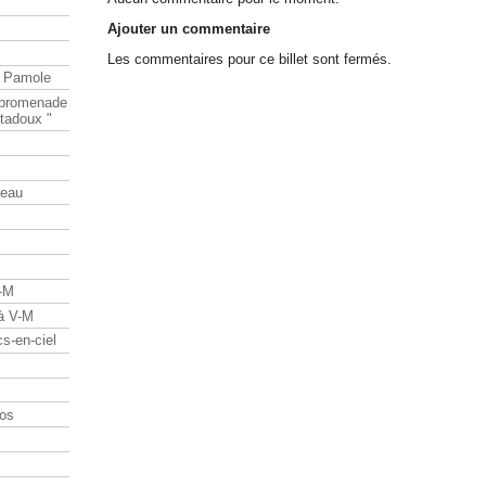
Ajouter un commentaire
Les commentaires pour ce billet sont fermés.
e Pamole
e promenade
tadoux "
teau
V-M
 à V-M
s-en-ciel
os