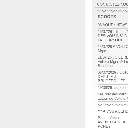
CONTACTEZ-NO
<><><><><><><
SCOOPS
08 AOUT : NEWS
18/07/26: BELLE
DES VOISINS" A
FAFOURNOUX
14/07/26 A VOLL
Mgne
11/07/26 : 3 CE
Vollore-Mgne & Le
Brugeron
06/07/2026 : visit
DEPUTE J.
BRUGEROLLES
19/06/26: superbe
Les prix des carb
autour de Vollore
<><><><><><><
*** A VOS AGEND
Pour enfants :
AVENTURES DE l
PONEY