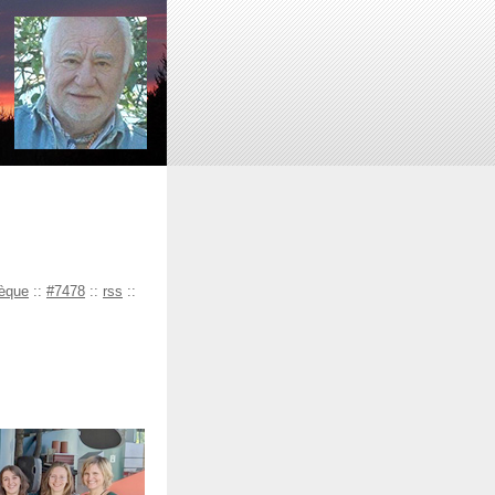
èque
::
#7478
::
rss
::