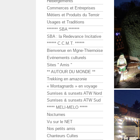
Hébergements
Commerces et Entreprises
Métiers et Produits du Terroir
Usages et Traditions
******* SBA *******
SBA : la Redevance Incitative
****** C.C.M.T. ******
Bienvenue en Mgne-Thiernoise
Evénements culturels
Sites " Amis "
** AUTOUR DU MONDE **
Trekking en amazonie
« Montagnards » en voyage
Sunrises & sunsets ATW Nord
Sunrises & sunsets ATW Sud
***** MELI-MELO *****
Nocturnes
Vu sur le NET
Nos petits amis
Chanteurs Cultes