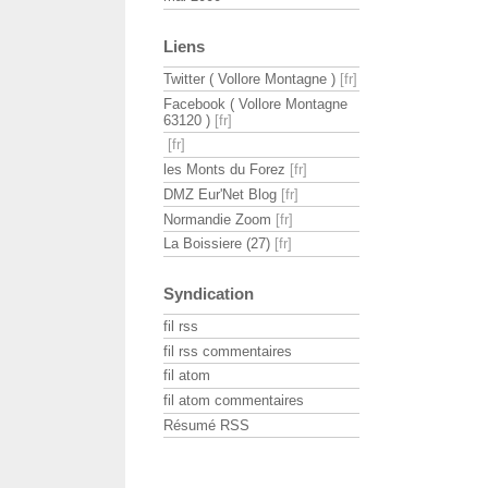
Liens
Twitter ( Vollore Montagne )
Facebook ( Vollore Montagne
63120 )
les Monts du Forez
DMZ Eur'Net Blog
Normandie Zoom
La Boissiere (27)
Syndication
fil rss
fil rss commentaires
fil atom
fil atom commentaires
Résumé RSS