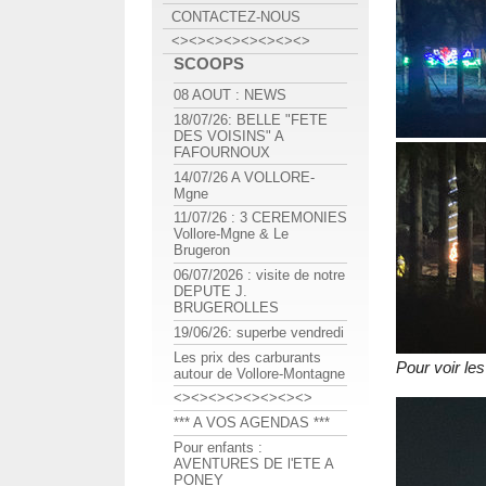
CONTACTEZ-NOUS
<><><><><><><><>
SCOOPS
08 AOUT : NEWS
18/07/26: BELLE "FETE
DES VOISINS" A
FAFOURNOUX
14/07/26 A VOLLORE-
Mgne
11/07/26 : 3 CEREMONIES
Vollore-Mgne & Le
Brugeron
06/07/2026 : visite de notre
DEPUTE J.
BRUGEROLLES
19/06/26: superbe vendredi
Les prix des carburants
Pour voir l
autour de Vollore-Montagne
<><><><><><><><>
*** A VOS AGENDAS ***
Pour enfants :
AVENTURES DE l'ETE A
PONEY