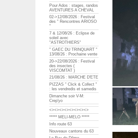
Pour Ados : stages, randos
AVENTURES A CHEVAL
02->12/08/2026 : Festival
des " Rencontres ARIOSO
"
7 & 12/08/26 : Eclipse de
soleil avec
"ASTROTHIERS"
" GAEC DU TRINQUART "
13/08/26 : Prochaine vente
20->22/08/2026 : Festival
des insectes (
VISCOMTAT )
21/08/26 : MARCHE D'ETE
PIZZAS " Click & Collect "
: les vendredis et samedis
Dimanche soir V-M:
Crep'yo
<><><><><><><><>
***** MELI-MELO *****
Info route 63
Nouveaux cantons du 63
Le Puy de Dôme