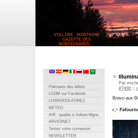
__ VOLLORE - MONTAGNE
__ GAZETTE DES
MONTAGNARDS
Illumin
Par miche
Palmarès des billets
#7490
::
r
LGDM sur Facebook
Bravo aux Be
LIVRADOIS-FOREZ
METEO
👉
Fafourn
AIR : qualité à Vollore-Mgne
ARVERNET
Testez votre connexion
NEWSLETTER