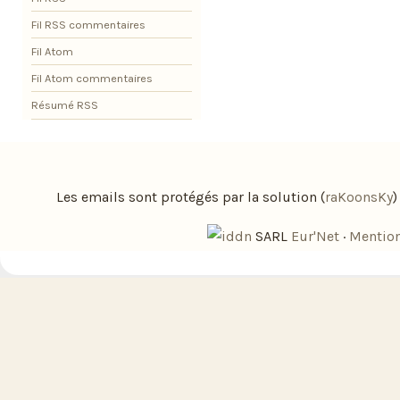
Fil RSS commentaires
Fil Atom
Fil Atom commentaires
Résumé RSS
Les emails sont protégés par la solution (
raKoonsKy
SARL
Eur'Net
·
Mention