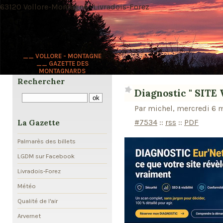
63120 Vollore-Montagne · Livradois-Forez
__ VOLLORE - MONTAGNE
__ GAZETTE DES
MONTAGNARDS
Rechercher
Diagnostic " SITE 
Par michel, mercredi 6 
#7534
::
rss
::
PDF
La Gazette
Palmarès des billets
LGDM sur Facebook
Livradois-Forez
Météo
Qualité de l'air
Arvernet