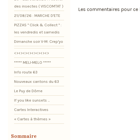
des insectes ( VISCOMTAT )
Les commentaires pour ce b
21/08/26 : MARCHE D'ETE
PIZZAS " Click & Collect " :
les vendredis et samedis
Dimanche soir V-M: Crep'yo
<><><><><><><><>
***** MELI-MELO *****
Info route 63
Nouveaux cantons du 63
Le Puy de Dôme
If you like sunsets ...
Cartes Interactives
« Cartes à thèmes »
Sommaire