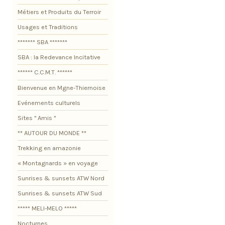
Métiers et Produits du Terroir
Usages et Traditions
******* SBA *******
SBA : la Redevance Incitative
****** C.C.M.T. ******
Bienvenue en Mgne-Thiernoise
Evénements culturels
Sites " Amis "
** AUTOUR DU MONDE **
Trekking en amazonie
« Montagnards » en voyage
Sunrises & sunsets ATW Nord
Sunrises & sunsets ATW Sud
***** MELI-MELO *****
Nocturnes