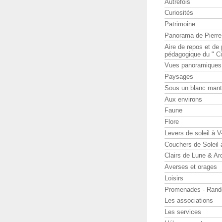
Autrefois
Curiosités
Patrimoine
Panorama de Pierr
Aire de repos et d
pédagogique du " Ci
Vues panoramiques
Paysages
Sous un blanc man
Aux environs
Faune
Flore
Levers de soleil à 
Couchers de Soleil
Clairs de Lune & Arc
Averses et orages
Loisirs
Promenades - Rand
Les associations
Les services