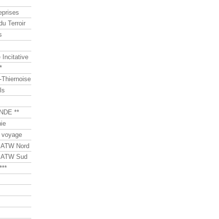
eprises
du Terroir
s
Incitative
*
Thiernoise
ls
NDE **
ie
 voyage
s ATW Nord
s ATW Sud
***