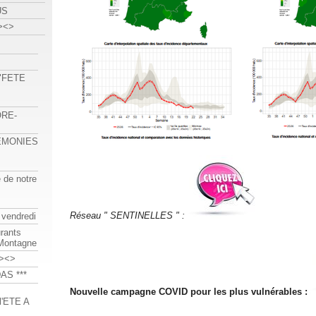
US
><>
 "FETE
ORE-
REMONIES
e de notre
Réseau " SENTINELLES " :
 vendredi
urants
-Montagne
><>
AS ***
Nouvelle campagne COVID pour les plus vulnérables :
'ETE A