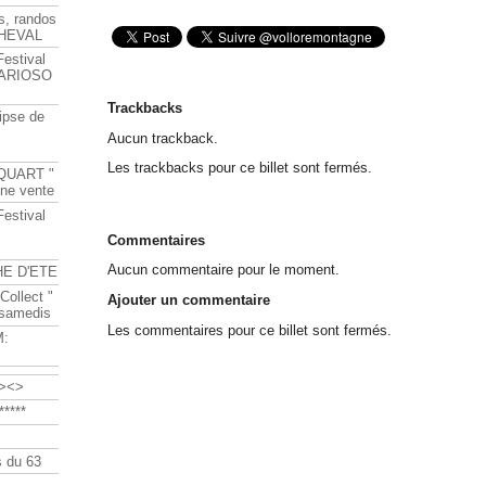
s, randos
HEVAL
Festival
s ARIOSO
Trackbacks
ipse de
Aucun trackback.
Les trackbacks pour ce billet sont fermés.
QUART "
ine vente
Festival
Commentaires
Aucun commentaire pour le moment.
HE D'ETE
Collect "
Ajouter un commentaire
 samedis
Les commentaires pour ce billet sont fermés.
M:
><>
****
 du 63