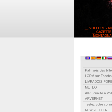
__ VOLLORE - 
__ GAZETTE
MONTAGNA
Palmarès des bille
LGDM sur Facebo
LIVRADOIS-FOR
METEO
AIR : qualité à Vol
ARVERNET
Testez votre conn
NEWSLETTER