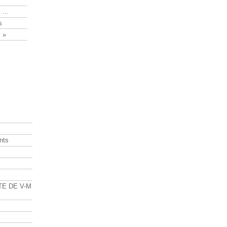
 ...
s
 »
nts
s
TE DE V-M