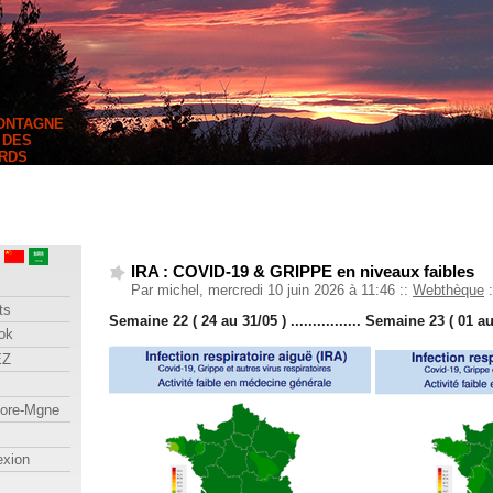
MONTAGNE
 DES
RDS
IRA : COVID-19 & GRIPPE en niveaux faibles
Par michel, mercredi 10 juin 2026 à 11:46
::
Webthèque
:
ts
Semaine 22 ( 24 au 31/05 ) ................ Semaine 23 ( 01 au
ok
EZ
lore-Mgne
exion