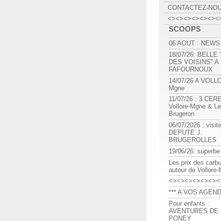
CONTACTEZ-NO
<><><><><><><
SCOOPS
06 AOUT : NEWS
18/07/26: BELLE
DES VOISINS" A
FAFOURNOUX
14/07/26 A VOLL
Mgne
11/07/26 : 3 CE
Vollore-Mgne & Le
Brugeron
06/07/2026 : visit
DEPUTE J.
BRUGEROLLES
19/06/26: superbe
Les prix des carb
autour de Vollore
<><><><><><><
*** A VOS AGEND
Pour enfants :
AVENTURES DE l
PONEY