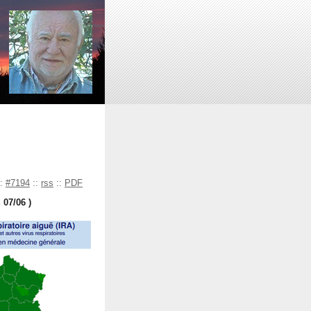
:
#7194
::
rss
::
PDF
 07/06 )