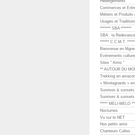
Hébergements
Commerces et Entr
Métiers et Produits 
Usages et Tradition
******* SBA *******
SBA : la Redevance 
****** C.C.M.T. *****
Bienvenue en Mgne-
Evénements culture
Sites " Amis "
** AUTOUR DU MO
Trekking en amazon
« Montagnards » en
Sunrises & sunset
Sunrises & sunset
***** MELI-MELO **
Nocturnes
Vu sur le NET
Nos petits amis
Chanteurs Cultes