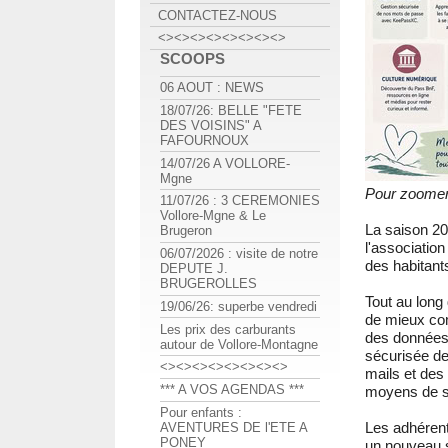
CONTACTEZ-NOUS
<><><><><><><><>
SCOOPS
06 AOUT : NEWS
18/07/26: BELLE "FETE
DES VOISINS" A
FAFOURNOUX
14/07/26 A VOLLORE-
Mgne
Pour zoomer,
11/07/26 : 3 CEREMONIES
Vollore-Mgne & Le
La saison 20
Brugeron
l'associati
06/07/2026 : visite de notre
des habitant
DEPUTE J.
BRUGEROLLES
Tout au long
19/06/26: superbe vendredi
de mieux com
Les prix des carburants
des données 
autour de Vollore-Montagne
sécurisée d
<><><><><><><><>
mails et des 
*** A VOS AGENDAS ***
moyens de se
Pour enfants :
Les adhérent
AVENTURES DE l'ETE A
PONEY
un nouveau s