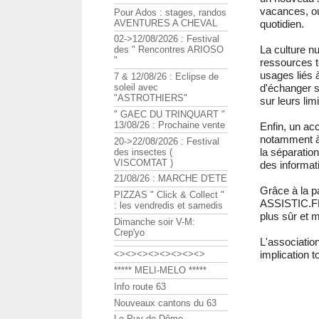
vacances, ou
Pour Ados : stages, randos
AVENTURES A CHEVAL
quotidien.
02->12/08/2026 : Festival
La culture n
des " Rencontres ARIOSO
"
ressources t
usages liés à
7 & 12/08/26 : Eclipse de
soleil avec
d'échanger s
"ASTROTHIERS"
sur leurs lim
" GAEC DU TRINQUART "
13/08/26 : Prochaine vente
Enfin, un ac
notamment à 
20->22/08/2026 : Festival
la séparation
des insectes (
VISCOMTAT )
des informat
21/08/26 : MARCHE D'ETE
Grâce à la p
PIZZAS " Click & Collect "
ASSISTIC.FR 
: les vendredis et samedis
plus sûr et 
Dimanche soir V-M:
Crep'yo
L'association
implication t
<><><><><><><><>
***** MELI-MELO *****
Info route 63
Nouveaux cantons du 63
Le Puy de Dôme