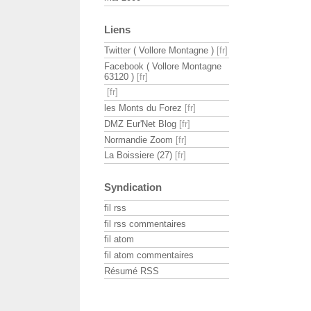
Liens
Twitter ( Vollore Montagne )
Facebook ( Vollore Montagne
63120 )
les Monts du Forez
DMZ Eur'Net Blog
Normandie Zoom
La Boissiere (27)
Syndication
fil rss
fil rss commentaires
fil atom
fil atom commentaires
Résumé RSS