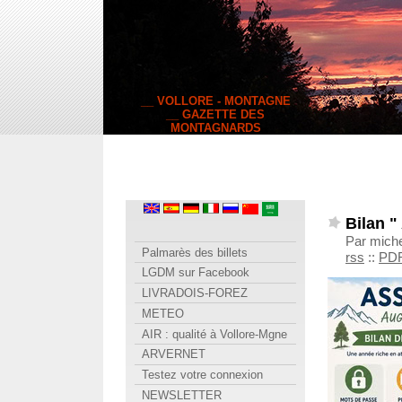
__ VOLLORE - MONTAGNE
__ GAZETTE DES
MONTAGNARDS
Bilan "
Par miche
Palmarès des billets
rss
::
PD
LGDM sur Facebook
LIVRADOIS-FOREZ
METEO
AIR : qualité à Vollore-Mgne
ARVERNET
Testez votre connexion
NEWSLETTER