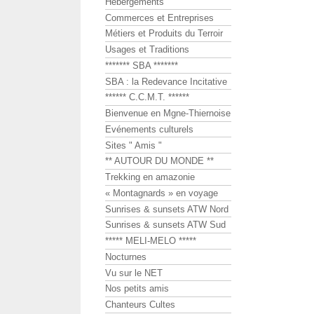
Hébergements
Commerces et Entreprises
Métiers et Produits du Terroir
Usages et Traditions
******* SBA *******
SBA : la Redevance Incitative
****** C.C.M.T. ******
Bienvenue en Mgne-Thiernoise
Evénements culturels
Sites " Amis "
** AUTOUR DU MONDE **
Trekking en amazonie
« Montagnards » en voyage
Sunrises & sunsets ATW Nord
Sunrises & sunsets ATW Sud
***** MELI-MELO *****
Nocturnes
Vu sur le NET
Nos petits amis
Chanteurs Cultes