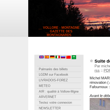
__ VOLLORE - MONTAGNE
__ GAZETTE DES
MONTAGNARDS
Suite d
Par miche
Palmarès des billets
rss
::
PD
LGDM sur Facebook
Michel MARRE
LIVRADOIS-FOREZ
rénovation (
METEO
Fafournoux :
AIR : qualité à Vollore-Mgne
Avant le déb
ARVERNET
Testez votre connexion
NEWSLETTER