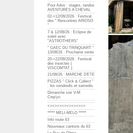
Pour Ados : stages, randos
AVENTURES A CHEVAL
02->12/08/2026 : Festival
des " Rencontres ARIOSO
"
7 & 12/08/26 : Eclipse de
soleil avec
"ASTROTHIERS"
" GAEC DU TRINQUART "
13/08/26 : Prochaine vente
20->22/08/2026 : Festival
des insectes (
VISCOMTAT )
21/08/26 : MARCHE D'ETE
PIZZAS " Click & Collect "
: les vendredis et samedis
Dimanche soir V-M:
Crep'yo
<><><><><><><><>
***** MELI-MELO *****
Info route 63
Nouveaux cantons du 63
Le Puy de Dôme