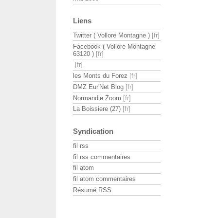
Liens
Twitter ( Vollore Montagne )
Facebook ( Vollore Montagne
63120 )
les Monts du Forez
DMZ Eur'Net Blog
Normandie Zoom
La Boissiere (27)
Syndication
fil rss
fil rss commentaires
fil atom
fil atom commentaires
Résumé RSS