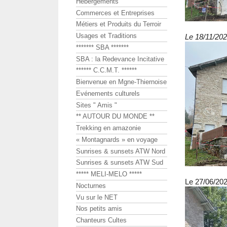
Hébergements
Commerces et Entreprises
Métiers et Produits du Terroir
Usages et Traditions
Le 18/11/202
******* SBA *******
SBA : la Redevance Incitative
****** C.C.M.T. ******
Bienvenue en Mgne-Thiernoise
Evénements culturels
Sites " Amis "
** AUTOUR DU MONDE **
Trekking en amazonie
« Montagnards » en voyage
Sunrises & sunsets ATW Nord
Sunrises & sunsets ATW Sud
***** MELI-MELO *****
Le 27/06/202
Nocturnes
Vu sur le NET
Nos petits amis
Chanteurs Cultes