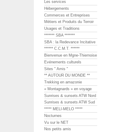
Les services
Hébergements
Commerces et Entreprises
Métiers et Produits du Terroir
Usages et Traditions
******* SBA *******
SBA : la Redevance Incitative
****** C.C.M.T. ******
Bienvenue en Mgne-Thiernoise
Evénements culturels
Sites " Amis "
** AUTOUR DU MONDE **
Trekking en amazonie
« Montagnards » en voyage
Sunrises & sunsets ATW Nord
Sunrises & sunsets ATW Sud
***** MELI-MELO *****
Nocturnes
Vu sur le NET
Nos petits amis