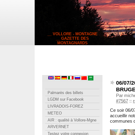
__ VOLLORE - MONTAGNE
__ GAZETTE DES
MONTAGNARDS
06/07/2
BRUGE
Palmarès des billets
Par michel
LGDM sur Facebook
#7567
::
r
LIVRADOIS-FOREZ
Ce soir 06/0
METEO
accueillir n
AIR : qualité à Vollore-Mgne
communes d
ARVERNET
Testez votre connexion