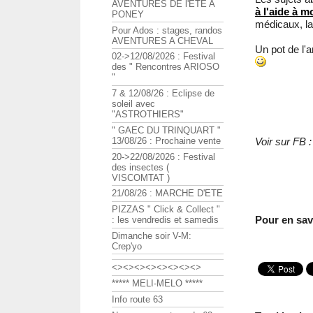
AVENTURES DE l'ETE A
à l'aide à m
PONEY
médicaux, la
Pour Ados : stages, randos
AVENTURES A CHEVAL
Un pot de l'a
02->12/08/2026 : Festival
des " Rencontres ARIOSO
"
7 & 12/08/26 : Eclipse de
soleil avec
"ASTROTHIERS"
" GAEC DU TRINQUART "
13/08/26 : Prochaine vente
Voir sur FB :
20->22/08/2026 : Festival
des insectes (
VISCOMTAT )
21/08/26 : MARCHE D'ETE
PIZZAS " Click & Collect "
Pour en sav
: les vendredis et samedis
Dimanche soir V-M:
Crep'yo
<><><><><><><><>
***** MELI-MELO *****
Info route 63