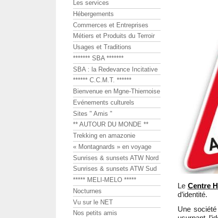
Les services
Hébergements
Commerces et Entreprises
Métiers et Produits du Terroir
Usages et Traditions
******* SBA *******
SBA : la Redevance Incitative
****** C.C.M.T. ******
Bienvenue en Mgne-Thiernoise
Evénements culturels
Sites " Amis "
** AUTOUR DU MONDE **
Trekking en amazonie
« Montagnards » en voyage
Sunrises & sunsets ATW Nord
Sunrises & sunsets ATW Sud
***** MELI-MELO *****
Le
Centre H
Nocturnes
d’identité.
Vu sur le NET
Une société 
Nos petits amis
usurpant l’i