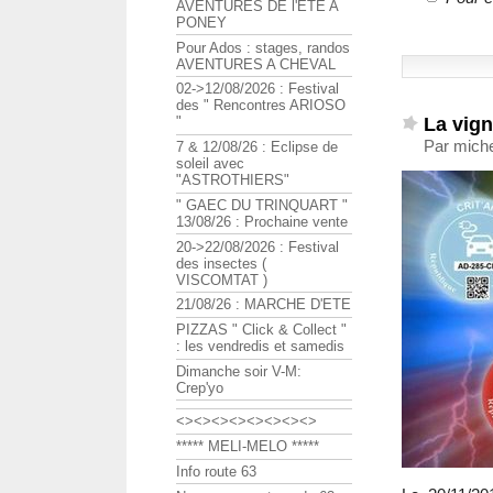
AVENTURES DE l'ETE A
PONEY
Pour Ados : stages, randos
AVENTURES A CHEVAL
02->12/08/2026 : Festival
des " Rencontres ARIOSO
La vign
"
Par mich
7 & 12/08/26 : Eclipse de
soleil avec
"ASTROTHIERS"
" GAEC DU TRINQUART "
13/08/26 : Prochaine vente
20->22/08/2026 : Festival
des insectes (
VISCOMTAT )
21/08/26 : MARCHE D'ETE
PIZZAS " Click & Collect "
: les vendredis et samedis
Dimanche soir V-M:
Crep'yo
<><><><><><><><>
***** MELI-MELO *****
Info route 63