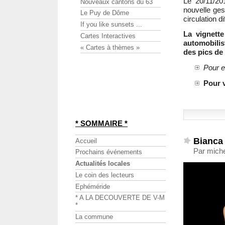
Le 20/11/2
Nouveaux cantons du 63
nouvelle ges
Le Puy de Dôme
circulation d
If you like sunsets ...
La vignette
Cartes Interactives
automobilis
« Cartes à thèmes »
des pics de 
Pour e
Pour v
* SOMMAIRE *
Bianca 
Accueil
Par mich
Prochains événements
Actualités locales
Le coin des lecteurs
Ephéméride
* A LA DECOUVERTE DE V-M
*
La commune