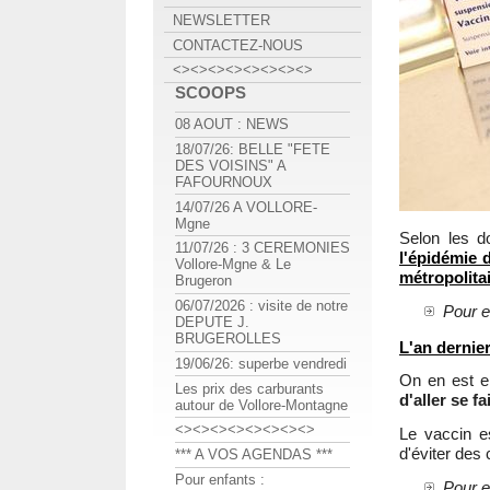
NEWSLETTER
CONTACTEZ-NOUS
<><><><><><><><>
SCOOPS
08 AOUT : NEWS
18/07/26: BELLE "FETE
DES VOISINS" A
FAFOURNOUX
14/07/26 A VOLLORE-
Mgne
Selon les d
11/07/26 : 3 CEREMONIES
l'épidémie 
Vollore-Mgne & Le
métropolita
Brugeron
06/07/2026 : visite de notre
Pour e
DEPUTE J.
BRUGEROLLES
L'an dernier
19/06/26: superbe vendredi
On en est e
Les prix des carburants
d'aller se f
autour de Vollore-Montagne
<><><><><><><><>
Le vaccin es
d'éviter des
*** A VOS AGENDAS ***
Pour enfants :
Pour e