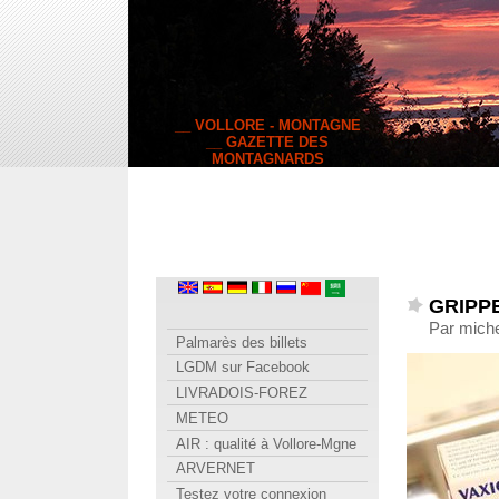
__ VOLLORE - MONTAGNE
__ GAZETTE DES
MONTAGNARDS
GRIPPE 
Par miche
Palmarès des billets
LGDM sur Facebook
LIVRADOIS-FOREZ
METEO
AIR : qualité à Vollore-Mgne
ARVERNET
Testez votre connexion