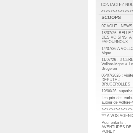
CONTACTEZ-NO
<><><><><><><
SCOOPS
07 AOUT : NEWS
18/07/26: BELLE
DES VOISINS" A
FAFOURNOUX
14/07/26 A VOLL
Mgne
11/07/26 : 3 CE
Vollore-Mgne & Le
Brugeron
06/07/2026 : visit
DEPUTE J.
BRUGEROLLES
19/06/26: superbe
Les prix des carb
autour de Vollore
<><><><><><><
*** A VOS AGEND
Pour enfants :
AVENTURES DE l
PONEY