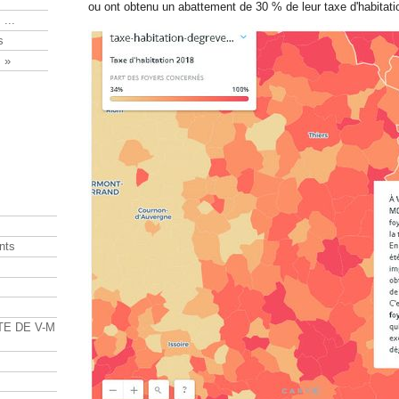
ou ont obtenu un abattement de 30 % de leur taxe d'habitati
 ...
s
 »
nts
s
TE DE V-M