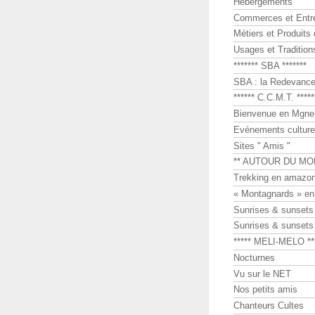
Hébergements
Commerces et Entr
Métiers et Produits 
Usages et Tradition
******* SBA *******
SBA : la Redevance 
****** C.C.M.T. *****
Bienvenue en Mgne-
Evénements culture
Sites " Amis "
** AUTOUR DU MO
Trekking en amazon
« Montagnards » en
Sunrises & sunset
Sunrises & sunset
***** MELI-MELO **
Nocturnes
Vu sur le NET
Nos petits amis
Chanteurs Cultes