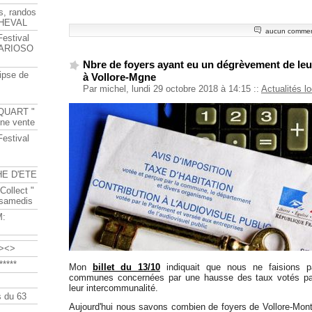
s, randos
HEVAL
aucun commen
Festival
s ARIOSO
Nbre de foyers ayant eu un dégrèvement de leur
ipse de
à Vollore-Mgne
Par michel, lundi 29 octobre 2018 à 14:15
::
Actualités l
QUART "
ine vente
Festival
HE D'ETE
Collect "
 samedis
M:
><>
****
Mon
billet du 13/10
indiquait que nous ne faisions p
communes concernées par une hausse des taux votés pa
leur intercommunalité.
 du 63
Aujourd'hui nous savons combien de foyers de Vollore-Mon