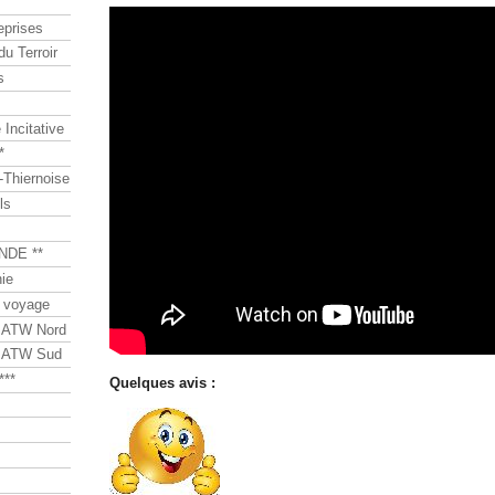
eprises
du Terroir
s
Incitative
*
Thiernoise
ls
NDE **
ie
 voyage
s ATW Nord
s ATW Sud
***
Quelques avis :