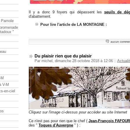
Il y a donc 9 foyers qui dépassent les
seuils de dé
d'abattement.
e Pamole
Pour lire l'article de LA MONTAGNE :
e promenade
tadoux "
aucun commen
teau
Du plaisir rien que du plaisir
Par michel, dimanche 28 octobre 2018 à 12:06
::
Actuali
V-M
 à V-M
s-en-ciel
os
Cliquez sur l'image ci-dessus pour accéder au site Internet
Ce n'est pas pour rien que le chef (
Jean-François FAFOU
des "
Toques d'Auvergne
" ) :