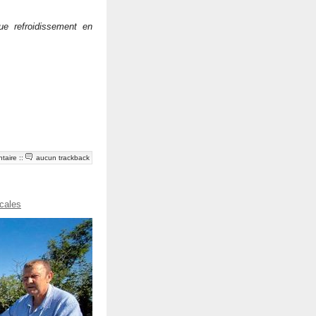
e refroidissement en
taire
::
aucun trackback
ocales