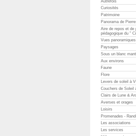
Autrefois
Curiosités
Patrimoine
Panorama de Pierr
Aire de repos et d
pédagogique du " Ci
Vues panoramiques
Paysages
Sous un blanc man
Aux environs
Faune
Flore
Levers de soleil à 
Couchers de Soleil
Clairs de Lune & Arc
Averses et orages
Loisirs
Promenades - Rand
Les associations
Les services