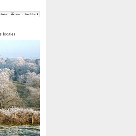
taire
::
aucun trackback
s locales