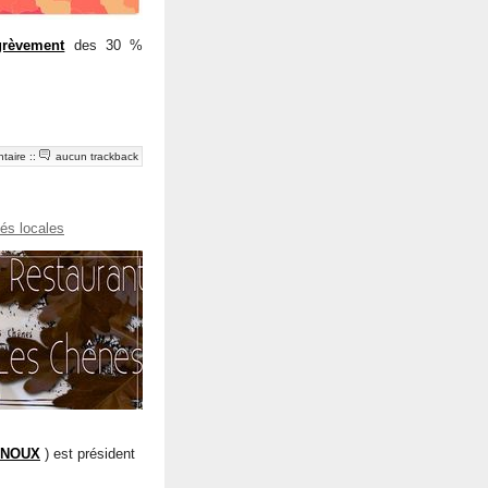
grèvement
des 30 %
taire
::
aucun trackback
tés locales
RNOUX
) est président