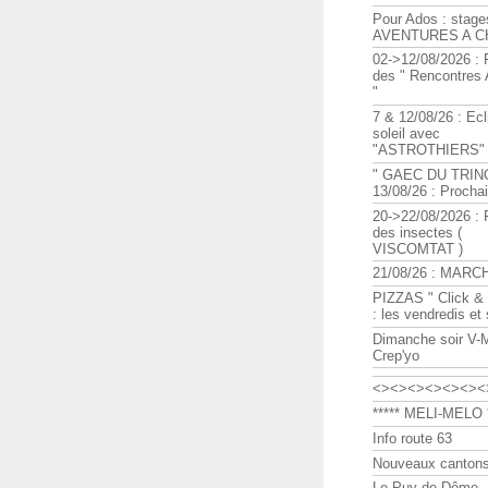
Pour Ados : stage
AVENTURES A C
02->12/08/2026 : 
des " Rencontre
"
7 & 12/08/26 : Ecl
soleil avec
"ASTROTHIERS"
" GAEC DU TRIN
13/08/26 : Procha
20->22/08/2026 : 
des insectes (
VISCOMTAT )
21/08/26 : MARC
PIZZAS " Click & 
: les vendredis et
Dimanche soir V-
Crep'yo
<><><><><><><
***** MELI-MELO *
Info route 63
Nouveaux cantons
Le Puy de Dôme