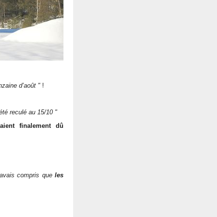
nzaine d’août "
!
été reculé au 15/10 "
aient finalement dû
j'avais compris que
les