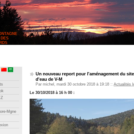
MONTAGNE
 DES
RDS
Un nouveau report pour l'aménagement du site 
d'eau de V-M
ts
Par michel, mardi 30 octobre 2018 à 19:18
::
Actualités 
ok
Le 30/10/2018 à 16 h 00 :
EZ
lore-Mgne
exion