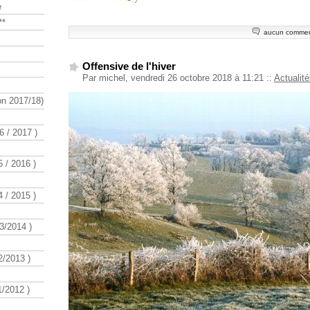
e
**
aucun commen
Offensive de l'hiver
Par michel, vendredi 26 octobre 2018 à 11:21
::
Actualité
n 2017/18)
 / 2017 )
 / 2016 )
 / 2015 )
3/2014 )
/2013 )
/2012 )