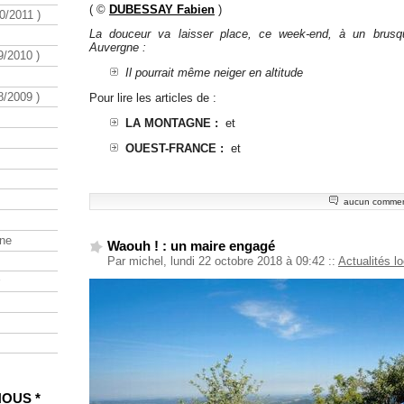
( ©
DUBESSAY Fabien
)
/2011 )
La douceur va laisser place, ce week-end, à un brusqu
Auvergne :
/2010 )
Il pourrait même neiger en altitude
/2009 )
Pour lire les articles de :
LA MONTAGNE :
et
OUEST-FRANCE :
et
aucun commen
ine
Waouh ! : un maire engagé
Par michel, lundi 22 octobre 2018 à 09:42
::
Actualités l
NOUS *