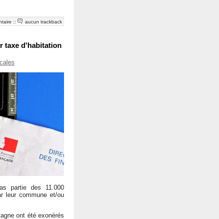
taire
::
aucun trackback
 taxe d'habitation
ocales
as partie des 11.000
r leur commune et/ou
tagne ont été exonérés