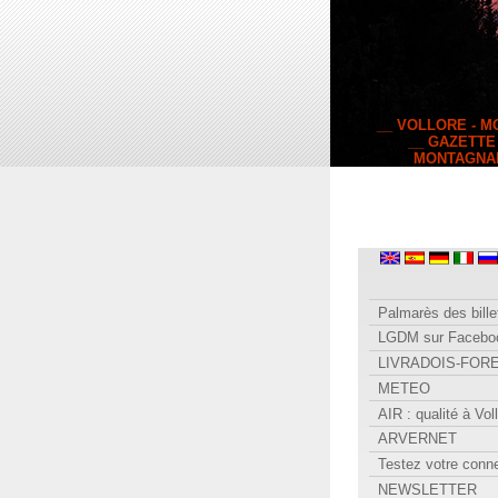
__ VOLLORE - 
__ GAZETTE
MONTAGNA
Palmarès des bille
LGDM sur Facebo
LIVRADOIS-FOR
METEO
AIR : qualité à Vol
ARVERNET
Testez votre conn
NEWSLETTER