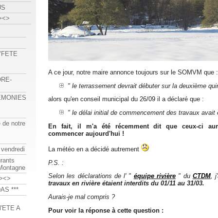
US
><>
 "FETE
A ce jour, notre maire annonce toujours sur le SOMVM que :
ORE-
" le terrassement devrait débuter sur la deuxième qui
REMONIES
alors qu'en conseil municipal du 26/09 il a déclaré que :
" le délai initial de commencement des travaux avait 
e de notre
En fait, il m'a été récemment dit que ceux-ci aur
commencer aujourd'hui !
La météo en a décidé autrement
 vendredi
urants
P.S. :
-Montagne
Selon les déclarations de l' "
équipe rivière
" du
CTDM
, 
><>
travaux en rivière étaient interdits du 01/11 au 31/03.
AS ***
Aurais-je mal compris ?
'ETE A
Pour voir la réponse à cette question :