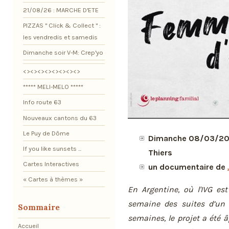
21/08/26 : MARCHE D'ETE
PIZZAS " Click & Collect " :
les vendredis et samedis
Dimanche soir V-M: Crep'yo
<><><><><><><><>
***** MELI-MELO *****
Info route 63
Nouveaux cantons du 63
Le Puy de Dôme
Dimanche 08/03/202
If you like sunsets ...
Thiers
Cartes Interactives
un documentaire de
« Cartes à thèmes »
En Argentine, où l'IVG e
semaine des suites d’un 
Sommaire
semaines, le projet a été
Accueil