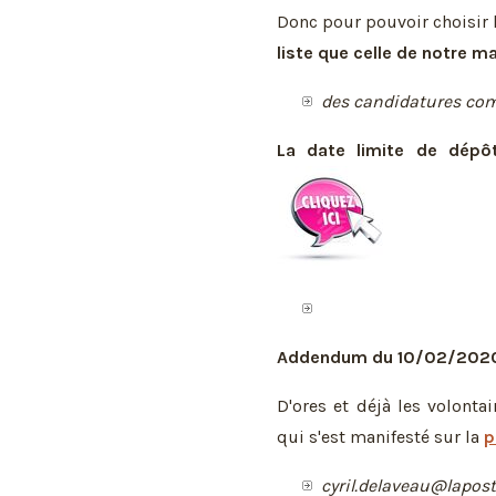
Donc pour pouvoir choisir le
liste que celle de notre ma
des candidatures co
La date limite de dépô
Addendum du 10/02/2020 
D'ores et déjà les volonta
qui s'est manifesté sur la
p
cyril.delaveau@lapost