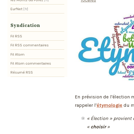
Eur'Net
Syndication
Fil RSS
Fil RSS commentaires
Fil Atom
Fil Atom commentaires
Résumé RSS
En prévision de l'élection 
rappeler l'
étymologie
du mo
« Élection » provient 
«
choisir
»