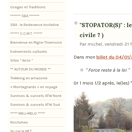
Usages et Traditions
******* SBA *******
"STOPATOR(S)" : le
SBA : la Redevance Incitative
****** C.C.M.T. ******
civile ? )
Bienvenue en Mgne-Thiernoise
Par michel, vendredi 21 
Evénements culturels
Dans mon
billet du 04/01
Sites " Amis "
** AUTOUR DU MONDE **
" Force reste à la loi "
Trekking en amazonie
Or 1 mois 1/2 après, le(les) 
« Montagnards » en voyage
Sunrises & sunsets ATW Nord
Sunrises & sunsets ATW Sud
***** MELI-MELO *****
Nocturnes
Vu sur le NET