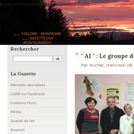
63120 Vollore-Montagne · Livradois-Forez
__ VOLLORE - MONTAGNE
__ GAZETTE DES
MONTAGNARDS
Rechercher
" AI " : Le groupe 
Par michel, mercredi 26 
La Gazette
Palmarès des billets
LGDM sur Facebook
Livradois-Forez
Météo
Qualité de l'air
Arvernet