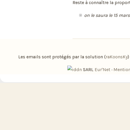
Reste à connaître la proportio
on le saura le 15 mars
Les emails sont protégés par la solution (
raKoonsKy
SARL
Eur'Net
·
Mention