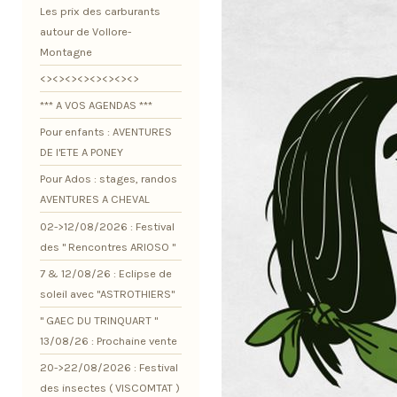
Les prix des carburants
autour de Vollore-
Montagne
<><><><><><><><>
*** A VOS AGENDAS ***
Pour enfants : AVENTURES
DE l'ETE A PONEY
Pour Ados : stages, randos
AVENTURES A CHEVAL
02->12/08/2026 : Festival
des " Rencontres ARIOSO "
7 & 12/08/26 : Eclipse de
soleil avec "ASTROTHIERS"
" GAEC DU TRINQUART "
13/08/26 : Prochaine vente
20->22/08/2026 : Festival
des insectes ( VISCOMTAT )