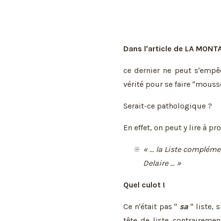
Dans l'article de LA MONT
ce dernier ne peut s'empêc
vérité pour se faire "mouss
Serait-ce pathologique ?
En effet, on peut y lire à p
« ... la Liste complém
Delaire ... »
Quel culot !
Ce n'était pas "
sa
" liste, 
tête de liste contraireme