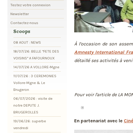
Testez votre connexion
Newsletter
Contactez-nous
Scoops
08 AOUT : NEWS
À l’occasion de son assemb
18/07/26: BELLE "FETE DES
Amnesty International Fr
VOISINS" A FAFOURNOUX
détaillé ses activités à venir 
14/07/26 A VOLLORE-Mgne
11/07/26 : 3 CEREMONIES
Vollore-Mgne & Le
Brugeron
Pour voir l'article de LA M
06/07/2026 : visite de
notre DEPUTE J.
BRUGEROLLES
En partenariat avec le
Cin
19/06/26: superbe
vendredi