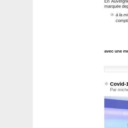
En Auvergne
marquée depu
à la mi
compta
avec une mul
Covid-1
Par miche