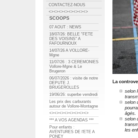
CONTACTEZ-NOUS
<><><><><><><><>
SCOOPS
07 AOUT : NEWS
18/07/26: BELLE "FETE
DES VOISINS" A
FAFOURNOUX
14/07/26 A VOLLORE-
Mgne
11/07/26 : 3 CEREMONIES
Vollore-Mgne & Le
Brugeron
06/07/2026 : visite de notre
La controve
DEPUTE J.
BRUGEROLLES
selon 
19/06/26: superbe vendredi
transm
Les prix des carburants
selon 
autour de Vollore-Montagne
pourra
âgés.
<><><><><><><><>
selon 
*** A VOS AGENDAS ***
transm
Pour enfants :
les en
AVENTURES DE l'ETE A
PONEY