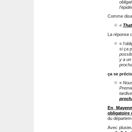
obliga
l’épid
Comme disa
«
That
La réponse d
«
l'ob
si ça 
possib
y a un
proch
ça se précis
«
Nous
Premie
tardiv
proch
En Mayenn
obligatoir
du départeme
Avec plusie