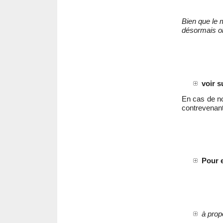
Bien que le 
désormais ob
voir 
En cas de no
contrevenan
Pour e
à prop