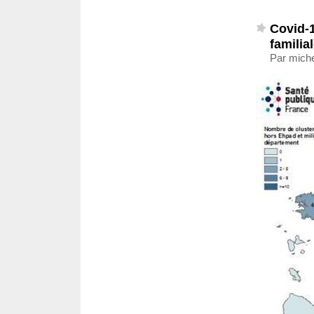
Covid-1
familia
Par miche