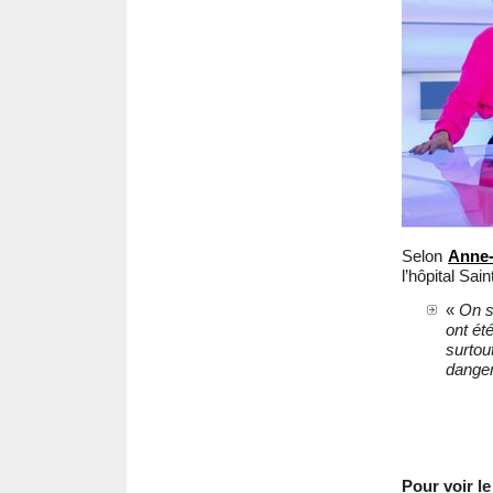
Selon
Anne-
l’hôpital Sain
«
On s
ont ét
surtou
danger
Pour voir le