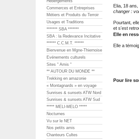
Hébergements
Elia, 18 ans,
Commerces et Entreprises
changer : vo
Métiers et Produits du Terroir
Usages et Traditions
Pourtant, el
et s'est retr
******* SBA *******
Elle en res
SBA : la Redevance Incitative
****** C.C.M.T. ******
Elle a témoi
Bienvenue en Mgne-Thiernoise
Evénements culturels
Sites " Amis "
** AUTOUR DU MONDE **
Trekking en amazonie
Pour lire s
« Montagnards » en voyage
Sunrises & sunsets ATW Nord
Sunrises & sunsets ATW Sud
***** MELI-MELO *****
Nocturnes
Vu sur le NET
Nos petits amis
Chanteurs Cultes