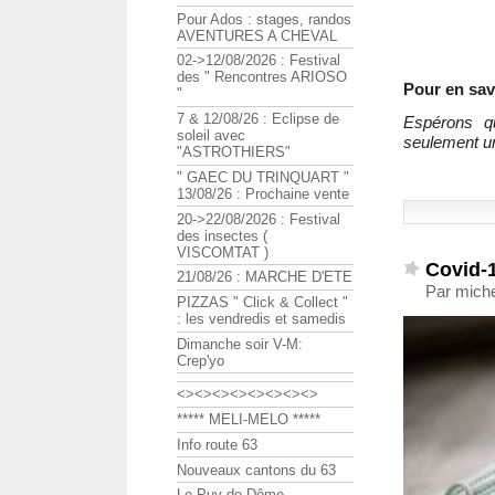
Pour Ados : stages, randos
AVENTURES A CHEVAL
02->12/08/2026 : Festival
des " Rencontres ARIOSO
Pour en savo
"
7 & 12/08/26 : Eclipse de
Espérons qu
soleil avec
seulement un
"ASTROTHIERS"
" GAEC DU TRINQUART "
13/08/26 : Prochaine vente
20->22/08/2026 : Festival
des insectes (
VISCOMTAT )
Covid-1
21/08/26 : MARCHE D'ETE
Par miche
PIZZAS " Click & Collect "
: les vendredis et samedis
Dimanche soir V-M:
Crep'yo
<><><><><><><><>
***** MELI-MELO *****
Info route 63
Nouveaux cantons du 63
Le Puy de Dôme