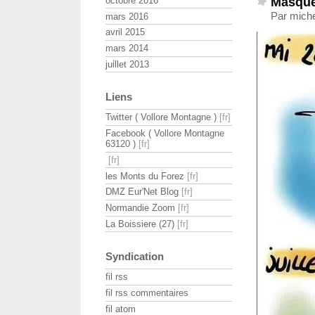
Masque
octobre 2016
Par miche
mars 2016
avril 2015
mars 2014
juillet 2013
Liens
Twitter ( Vollore Montagne )
Facebook ( Vollore Montagne
63120 )
les Monts du Forez
DMZ Eur'Net Blog
Normandie Zoom
La Boissiere (27)
Syndication
fil rss
fil rss commentaires
fil atom