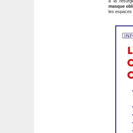
à la résur
masque obli
les espaces 