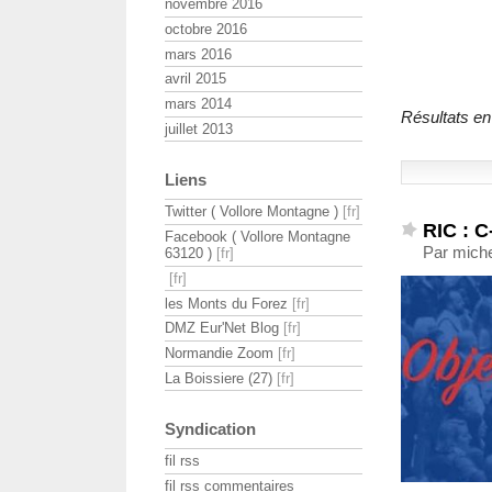
novembre 2016
octobre 2016
mars 2016
avril 2015
mars 2014
Résultats en
juillet 2013
Liens
Twitter ( Vollore Montagne )
RIC : C
Facebook ( Vollore Montagne
Par miche
63120 )
les Monts du Forez
DMZ Eur'Net Blog
Normandie Zoom
La Boissiere (27)
Syndication
fil rss
fil rss commentaires