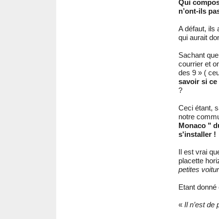
Qui compose
n’ont-ils p
A défaut, il
qui aurait do
Sachant que n
courrier et on
des 9 » ( ceu
savoir si ce
?
Ceci étant, 
notre commun
Monaco " du
s'installer !
Il est vrai 
placette hor
petites voitur
Etant donné 
«
Il n’est de