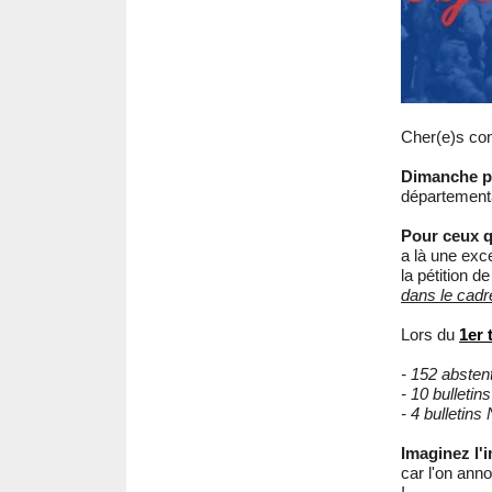
Cher(e)s con
Dimanche p
départementa
Pour ceux qu
a là une exc
la pétition d
dans le cadr
Lors du
1er 
- 152 absten
- 10 bullet
- 4 bulletin
Imaginez l'i
car l'on anno