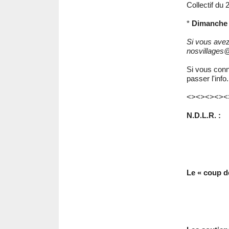
Collectif du 
*
Dimanche 1
Si vous avez
nosvillages@
Si vous conn
passer l'info.
<><><><><
N.D.L.R. :
Le « coup d