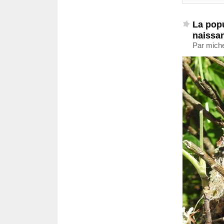
La popu
naissa
Par miche