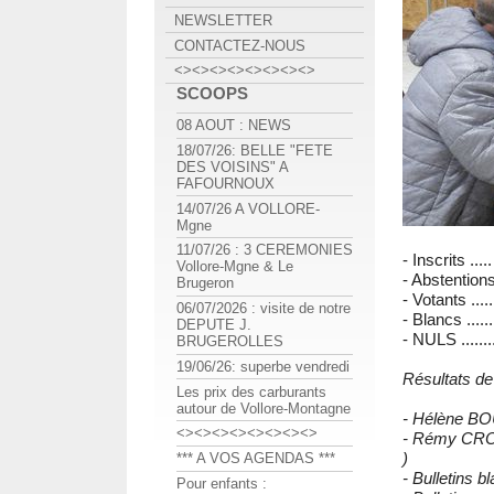
NEWSLETTER
CONTACTEZ-NOUS
<><><><><><><><>
SCOOPS
08 AOUT : NEWS
18/07/26: BELLE "FETE
DES VOISINS" A
FAFOURNOUX
14/07/26 A VOLLORE-
Mgne
11/07/26 : 3 CEREMONIES
- Inscrits ....
Vollore-Mgne & Le
- Abstentions
Brugeron
- Votants ....
06/07/2026 : visite de notre
- Blancs ......
DEPUTE J.
- NULS .......
BRUGEROLLES
19/06/26: superbe vendredi
Résultats de
Les prix des carburants
autour de Vollore-Montagne
- Hélène BOU
<><><><><><><><>
- Rémy CRO
)
*** A VOS AGENDAS ***
- Bulletins blan
Pour enfants :