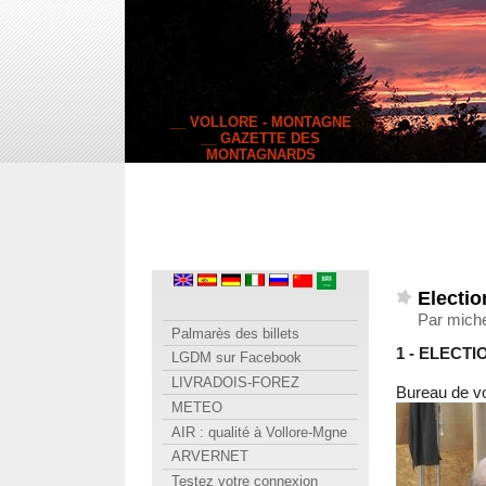
__ VOLLORE - MONTAGNE
__ GAZETTE DES
MONTAGNARDS
Electio
Par miche
Palmarès des billets
1 - ELECT
LGDM sur Facebook
LIVRADOIS-FOREZ
Bureau de vo
METEO
AIR : qualité à Vollore-Mgne
ARVERNET
Testez votre connexion