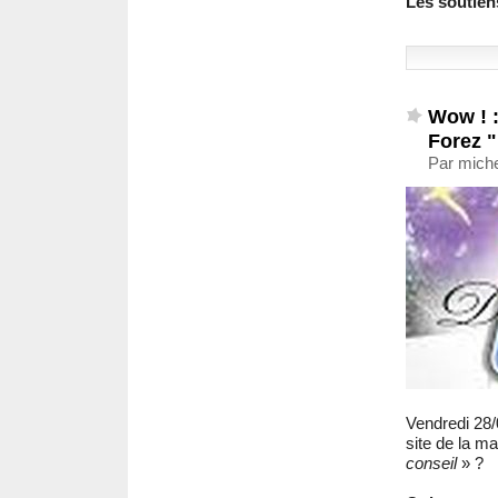
Les soutien
Wow ! :
Forez "
Par miche
Vendredi 28/0
site de la ma
conseil
» ?