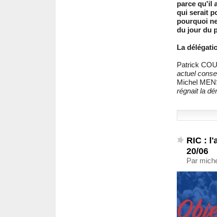
parce qu'il 
qui serait 
pourquoi ne
du jour du 
La délégatio
Patrick C
actuel consei
Michel ME
régnait la dé
RIC : l
20/06
Par miche