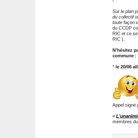
!
Sur le plan 
du collectif 
toute façon 
du CCDP comp
RIC et ce se
RIC ).
N'hésitez p
commune :
*
le 20/06 al
Appel signé 
«
L'unanimi
membres du c