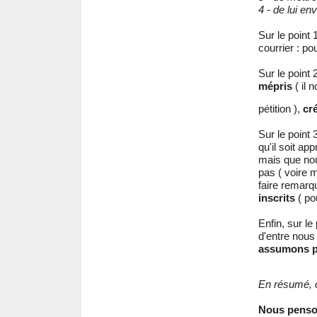
4 - de lui e
Sur le point 
courrier : pou
Sur le point
mépris
( il 
pétition ),
cr
Sur le point
qu'il soit ap
mais que nou
pas ( voire 
faire remarq
inscrits
( pou
Enfin, sur l
d'entre nous
assumons p
En résumé, c
Nous penson