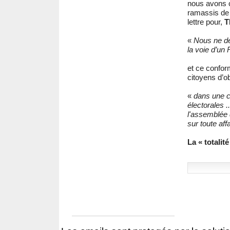
nous avons co
ramassis de 
lettre pour,
T
«
Nous ne de
la voie d’un 
et ce confor
citoyens d’ob
«
dans une c
électorales .
l'assemblée d
sur toute aff
La « totalit