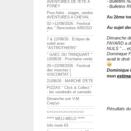
- Bulletins nul
AVENTURES DE l'ETE A
PONEY
- Bulletins RIC 
Pour Ados : stages, randos
Au 2ème tou
AVENTURES A CHEVAL
02->12/08/2026 : Festival
Au sujet des
des " Rencontres ARIOSO
"
Dimanche der
7 & 12/08/26 : Eclipse de
FAYARD a dem
soleil avec
"ASTROTHIERS"
NULS " ... et
Dominique FA
" GAEC DU TRINQUART "
avait le droi
13/08/26 : Prochaine vente
20->22/08/2026 : Festival
Dominique F
des insectes (
VISCOMTAT )
mon
estima
21/08/26 : MARCHE D'ETE
PIZZAS " Click & Collect "
: les vendredis et samedis
Dimanche soir V-M:
Crep'yo
Résultats du
<><><><><><><><>
***** MELI-MELO *****
Info route 63