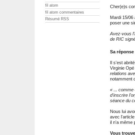
fil atom
Cher(e)s con
fil atom commentaires
Mardi 15/06 
Résumé RSS
poser une si
Avez-vous l'
de RIC signé
Sa réponse 
Il s'est abri
Virginie Op
relations avec
notamment q
« ... comme 
d'inscrire l'
séance du co
Nous lui avo
avec l'artic
il n'a même 
Vous trouve