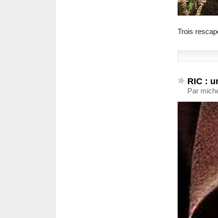
Trois rescap
RIC : u
Par miche