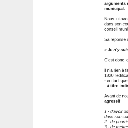
arguments en
municipal
.
Nous lui avo
dans son cour
conseil muni
Sa réponse a
« Je n'y sui
C'est donc l
il n'a rien à
1920 l'édific
- en tant que
- à titre ind
Avant de nous
agressif
:
1 - d'avoir 
dans son cou
2 - de pourr
3 - de mettre