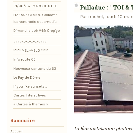
21/08/26 : MARCHE D'ETE
Palladuc : " TOI &
PIZZAS " Click & Collect " :
Par michel, jeudi 10 ma
les vendredis et samedis
Dimanche soir V-M: Crep'yo
<><><><><><><><>
***** MELI-MELO *****
Info route 63
Nouveaux cantons du 63
Le Puy de Dôme
If you like sunsets ...
Cartes Interactives
« Cartes à thèmes »
Sommaire
La 1ère installation photov
Accueil