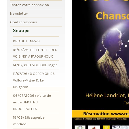
Testez votre connexion
Newsletter
Contactez-nous
Scoops
08 AOUT : NEWS
18/07/26: BELLE "FETE DES
VOISINS" A FAFOURNOUX
14/07/26 A VOLLORE-Mgne
11/07/26 : 3 CEREMONIES
Vollore-Mgne & Le
Brugeron
06/07/2026 : visite de
notre DEPUTE J.
BRUGEROLLES
19/06/26: superbe
vendredi