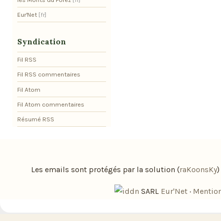
Eur'Net
Syndication
Fil RSS
Fil RSS commentaires
Fil Atom
Fil Atom commentaires
Résumé RSS
Les emails sont protégés par la solution (
raKoonsKy
SARL
Eur'Net
·
Mention