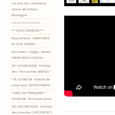
Les prix des carburants
autour de Vollore-
Montagne
<><><><><><><><>
*** A VOS AGENDAS ***
Pour enfants : AVENTURES
DE l'ETE A PONEY
Pour Ados : stages, randos
AVENTURES A CHEVAL
02->12/08/2026 : Festival
des " Rencontres ARIOSO "
7 & 12/08/26 : Eclipse de
soleil avec "ASTROTHIERS"
" GAEC DU TRINQUART "
13/08/26 : Prochaine vente
20->22/08/2026 : Festival
des insectes ( VISCOMTAT )