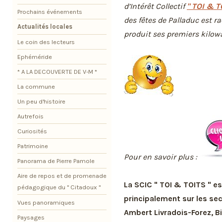
d’Intérêt Collectif
" TOI & T
Prochains événements
des fêtes de Palladuc est r
Actualités locales
produit ses premiers kilowa
Le coin des lecteurs
Ephéméride
* A LA DECOUVERTE DE V-M *
La commune
Un peu d'histoire
Autrefois
Curiosités
Patrimoine
Pour en savoir plus :
Panorama de Pierre Pamole
Aire de repos et de promenade
La SCIC " TOI & TOITS " es
pédagogique du " Citadoux "
principalement sur les se
Vues panoramiques
Ambert Livradois-Forez, B
Paysages