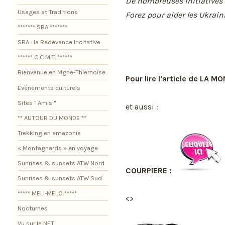
De nombreuses initiatives n
Usages et Traditions
Forez pour aider les Ukrain
******* SBA *******
SBA : la Redevance Incitative
****** C.C.M.T. ******
Bienvenue en Mgne-Thiernoise
Pour lire l'article de LA M
Evénements culturels
Sites " Amis "
et aussi :
** AUTOUR DU MONDE **
Trekking en amazonie
« Montagnards » en voyage
Sunrises & sunsets ATW Nord
COURPIERE :
Sunrises & sunsets ATW Sud
***** MELI-MELO *****
<>
Nocturnes
Vu sur le NET