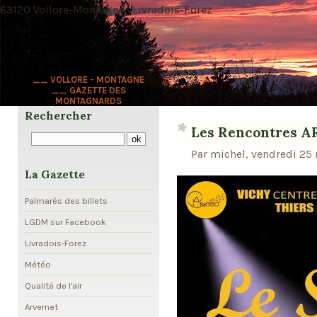
63120 Vollore-Montagne · Livradois-Forez
__ VOLLORE - MONTAGNE
__ GAZETTE DES
MONTAGNARDS
Rechercher
Les Rencontres 
Par michel, vendredi 25
La Gazette
Palmarès des billets
LGDM sur Facebook
Livradois-Forez
Météo
Qualité de l'air
Arvernet