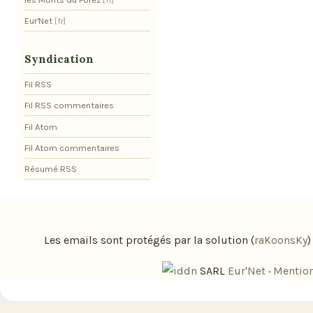
Eur'Net
Syndication
Fil RSS
Fil RSS commentaires
Fil Atom
Fil Atom commentaires
Résumé RSS
Les emails sont protégés par la solution (
raKoonsKy
SARL
Eur'Net
·
Mention