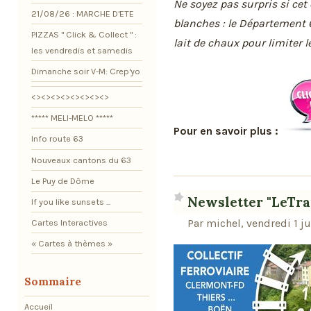
Ne soyez pas surpris si cet
21/08/26 : MARCHE D'ETE
blanches : le Département 
PIZZAS " Click & Collect " :
lait de chaux pour limiter 
les vendredis et samedis
Dimanche soir V-M: Crep'yo
<><><><><><><><>
***** MELI-MELO *****
Pour en savoir plus :
Info route 63
Nouveaux cantons du 63
Le Puy de Dôme
Newsletter "LeTra
If you like sunsets ...
Par michel, vendredi 1 j
Cartes Interactives
« Cartes à thèmes »
Sommaire
Accueil