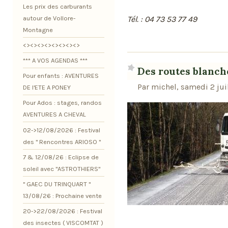
Les prix des carburants
Tél. : 04 73 53 77 49
autour de Vollore-
Montagne
<><><><><><><><>
*** A VOS AGENDAS ***
Des routes blanche
Pour enfants : AVENTURES
Par michel, samedi 2 jui
DE l'ETE A PONEY
Pour Ados : stages, randos
AVENTURES A CHEVAL
02->12/08/2026 : Festival
des " Rencontres ARIOSO "
7 & 12/08/26 : Eclipse de
soleil avec "ASTROTHIERS"
" GAEC DU TRINQUART "
13/08/26 : Prochaine vente
20->22/08/2026 : Festival
des insectes ( VISCOMTAT )