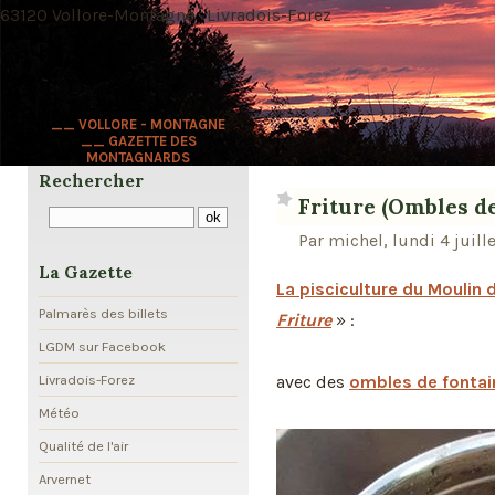
63120 Vollore-Montagne · Livradois-Forez
__ VOLLORE - MONTAGNE
__ GAZETTE DES
MONTAGNARDS
Rechercher
Friture (Ombles de
Par michel, lundi 4 juill
La Gazette
La pisciculture du Moulin 
Palmarès des billets
Friture
» :
LGDM sur Facebook
avec des
ombles de fontai
Livradois-Forez
Météo
Qualité de l'air
Arvernet