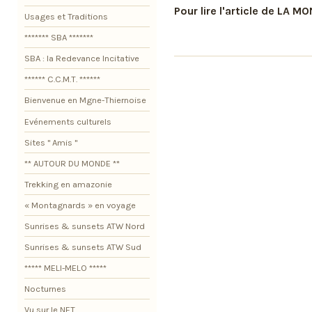
Pour lire l'article de LA M
Usages et Traditions
******* SBA *******
SBA : la Redevance Incitative
****** C.C.M.T. ******
Bienvenue en Mgne-Thiernoise
Evénements culturels
Sites " Amis "
** AUTOUR DU MONDE **
Trekking en amazonie
« Montagnards » en voyage
Sunrises & sunsets ATW Nord
Sunrises & sunsets ATW Sud
***** MELI-MELO *****
Nocturnes
Vu sur le NET