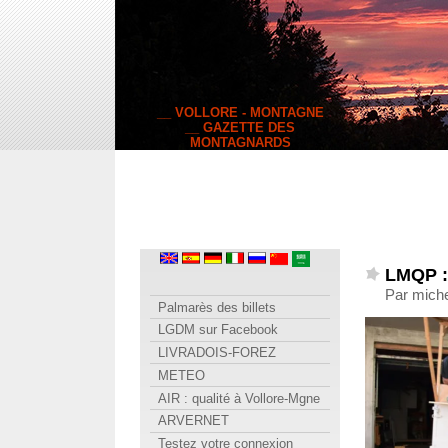
__ VOLLORE - MONTAGNE
__ GAZETTE DES
MONTAGNARDS
LMQP : 
Par mich
Palmarès des billets
LGDM sur Facebook
LIVRADOIS-FOREZ
METEO
AIR : qualité à Vollore-Mgne
ARVERNET
Testez votre connexion