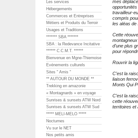
mes déplacem
Les services
opportunités
Hébergements
travailleur·e
Commerces et Entreprises
compris pour 
Métiers et Produits du Terroir
les aléas de 
Usages et Traditions
Cette réouve
******* SBA *******
montagneux e
SBA : la Redevance Incitative
d’une plus gr
****** C.C.M.T. ******
pour répondr
Bienvenue en Mgne-Thiernoise
Rouvrir la li
Evénements culturels
Sites " Amis "
C’est la rai
liaison ferro
** AUTOUR DU MONDE **
Monts Qui Pét
Trekking en amazonie
« Montagnards » en voyage
C’est la rai
Sunrises & sunsets ATW Nord
cette réouve
territoires et
Sunrises & sunsets ATW Sud
***** MELI-MELO *****
Nocturnes
Vu sur le NET
Nos petits amis