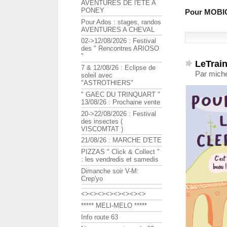
AVENTURES DE l'ETE A
PONEY
Pour MOBIC
Pour Ados : stages, randos
AVENTURES A CHEVAL
02->12/08/2026 : Festival
des " Rencontres ARIOSO
"
LeTrain
7 & 12/08/26 : Eclipse de
Par miche
soleil avec
"ASTROTHIERS"
" GAEC DU TRINQUART "
13/08/26 : Prochaine vente
20->22/08/2026 : Festival
des insectes (
VISCOMTAT )
21/08/26 : MARCHE D'ETE
PIZZAS " Click & Collect "
: les vendredis et samedis
Dimanche soir V-M:
Crep'yo
<><><><><><><><>
***** MELI-MELO *****
Info route 63