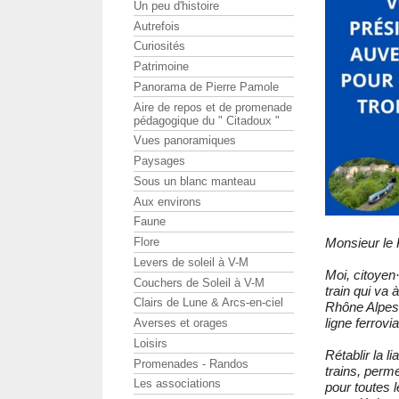
Un peu d'histoire
Autrefois
Curiosités
Patrimoine
Panorama de Pierre Pamole
Aire de repos et de promenade
pédagogique du " Citadoux "
Vues panoramiques
Paysages
Sous un blanc manteau
Aux environs
Faune
Flore
Monsieur le 
Levers de soleil à V-M
Moi, citoyen
Couchers de Soleil à V-M
train qui va
Clairs de Lune & Arcs-en-ciel
Rhône Alpes 
ligne ferrovia
Averses et orages
Loisirs
Rétablir la 
Promenades - Randos
trains, perme
Les associations
pour toutes l