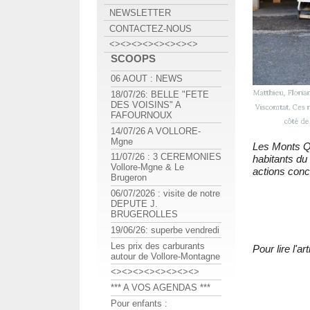
NEWSLETTER
CONTACTEZ-NOUS
<><><><><><><><>
SCOOPS
06 AOUT : NEWS
18/07/26: BELLE "FETE
DES VOISINS" A
FAFOURNOUX
14/07/26 A VOLLORE-
Mgne
Les Monts Qui
11/07/26 : 3 CEREMONIES
habitants du
Vollore-Mgne & Le
actions concr
Brugeron
06/07/2026 : visite de notre
DEPUTE J.
BRUGEROLLES
19/06/26: superbe vendredi
Les prix des carburants
Pour lire l'
autour de Vollore-Montagne
<><><><><><><><>
*** A VOS AGENDAS ***
Pour enfants :