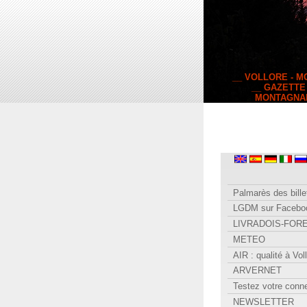
__ VOLLORE - 
__ GAZETTE
MONTAGNA
Palmarès des bille
LGDM sur Facebo
LIVRADOIS-FOR
METEO
AIR : qualité à Vol
ARVERNET
Testez votre conn
NEWSLETTER