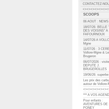
CONTACTEZ-NO
<><><><><><><
SCOOPS
06 AOUT : NEWS
18/07/26: BELLE
DES VOISINS" A
FAFOURNOUX
14/07/26 A VOLL
Mgne
11/07/26 : 3 CE
Vollore-Mgne & Le
Brugeron
06/07/2026 : visit
DEPUTE J.
BRUGEROLLES
19/06/26: superbe
Les prix des carb
autour de Vollore
<><><><><><><
*** A VOS AGEND
Pour enfants :
AVENTURES DE l
PONEY