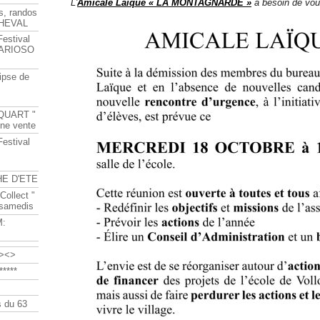
L'
Amicale Laïque « LA MONTAGNARDE »
a besoin de vou
s, randos
HEVAL
Festival
s ARIOSO
ipse de
QUART "
ine vente
Festival
HE D'ETE
Collect "
 samedis
M:
><>
****
 du 63