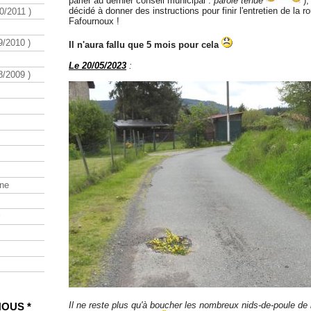
parler au dernier conseil municipal :
parole tenue
),
décidé à donner des instructions pour finir l'entretien de la r
/2011 )
Fafournoux !
/2010 )
Il n'aura fallu que 5 mois pour cela
Le 20/05/2023
:
/2009 )
ine
Il ne reste plus qu'à boucher les nombreux nids-de-poule de l
NOUS *