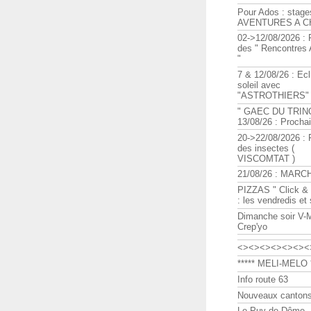
Pour Ados : stage
AVENTURES A C
02->12/08/2026 : 
des " Rencontre
"
7 & 12/08/26 : Ecl
soleil avec
"ASTROTHIERS"
" GAEC DU TRIN
13/08/26 : Procha
20->22/08/2026 : 
des insectes (
VISCOMTAT )
21/08/26 : MARC
PIZZAS " Click & 
: les vendredis et
Dimanche soir V-
Crep'yo
<><><><><><><
***** MELI-MELO *
Info route 63
Nouveaux cantons
Le Puy de Dôme