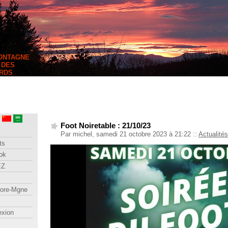
MONTAGNE
 DES
RDS
Foot Noiretable : 21/10/23
Par michel, samedi 21 octobre 2023 à 21:22
::
Actualités
ts
ok
EZ
lore-Mgne
exion