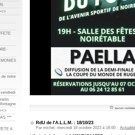
US
><>
 "FETE
ORE-
REMONIES
e de notre
 vendredi
urants
-Montagne
aucun commen
><>
AS ***
RdU de l'A.L.L.M. : 18/10/23
Par michel, mercredi 18 octobre 2023 à 18:00
::
Actualit
'ETE A