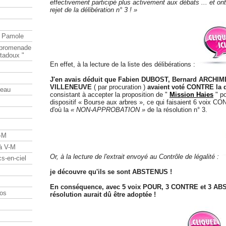
effectivement participé plus activement aux débats ... et o
rejet de la délibération n° 3 ! »
e Pamole
e promenade
tadoux "
En effet, à la lecture de la liste des délibérations :
J'en avais déduit que Fabien DUBOST, Bernard ARCHI
VILLENEUVE
( par procuration )
avaient voté CONTRE la d
teau
consistant à accepter la proposition de "
Mission Haies
" po
dispositif « Bourse aux arbres », ce qui faisaient 6 voix 
d'où la
« NON-APPROBATION »
de la résolution n° 3.
V-M
 à V-M
Or, à la lecture de l'extrait envoyé au Contrôle de légalité :
s-en-ciel
je découvre qu'ils se sont ABSTENUS !
En conséquence, avec 5 voix POUR, 3 CONTRE et 3 AB
os
résolution aurait dû être adoptée !