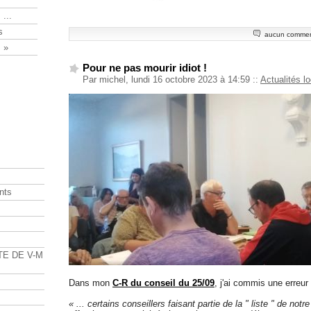
 ...
s
aucun commen
 »
Pour ne pas mourir idiot !
Par michel, lundi 16 octobre 2023 à 14:59
::
Actualités l
nts
s
TE DE V-M
Dans mon
C-R du conseil du 25/09
, j'ai commis une erreur
« ... certains conseillers faisant partie de la " liste " de notr