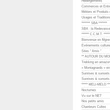
Hébergements
Commerces et Entr
Métiers et Produits 
Usages et Tradition
******* SBA *******
SBA : la Redevance 
****** C.C.M.T. *****
Bienvenue en Mgne-
Evénements culture
Sites " Amis "
** AUTOUR DU MO
Trekking en amazon
« Montagnards » en
Sunrises & sunset
Sunrises & sunset
***** MELI-MELO **
Nocturnes
Vu sur le NET
Nos petits amis
Chanteurs Cultes