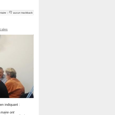
taire
::
aucun trackback
ocales
 en indiquant :
e maire ont