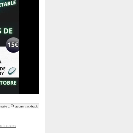
taire
::
aucun trackback
és locales