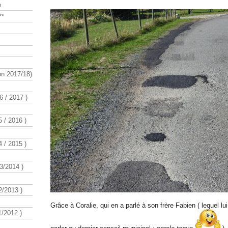
e
**
n 2017/18)
 / 2017 )
 / 2016 )
 / 2015 )
3/2014 )
/2013 )
Grâce à Coralie, qui en a parlé à son frère Fabien ( lequel lu
/2012 )