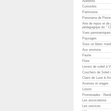
Autrefois
Curiosités
Patrimoine
Panorama de Pierr
Aire de repos et d
pédagogique du " Ci
Vues panoramiques
Paysages
Sous un blanc man
Aux environs
Faune
Flore
Levers de soleil à 
Couchers de Soleil
Clairs de Lune & Arc
Averses et orages
Loisirs
Promenades - Rand
Les associations
Les services