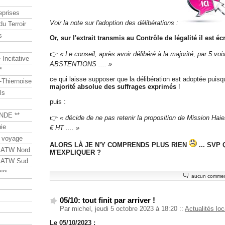
eprises
Voir la note sur l'adoption des délibérations :
du Terroir
s
Or, sur l'extrait transmis au Contrôle de légalité il est écr
👉
« Le conseil, après avoir délibéré à la majorité, par 5
Incitative
ABSTENTIONS .... »
*
ce qui laisse supposer que la délibération est adoptée puisq
Thiernoise
majorité absolue des suffrages exprimés
!
ls
puis :
NDE **
👉
« décide de ne pas retenir la proposition de Mission Haie
ie
€ HT .... »
 voyage
ALORS LÀ JE N'Y COMPRENDS PLUS RIEN
... SVP
s ATW Nord
M'EXPLIQUER ?
s ATW Sud
***
aucun commen
05/10: tout finit par arriver !
Par michel, jeudi 5 octobre 2023 à 18:20
::
Actualités lo
Le 05/10/2023 :