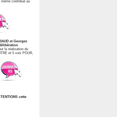
nt même contribué au
MBAUD et Georges
élibération
ur la réalisation du
CONTRE et 5 voix POUR,
STENTIONS cette