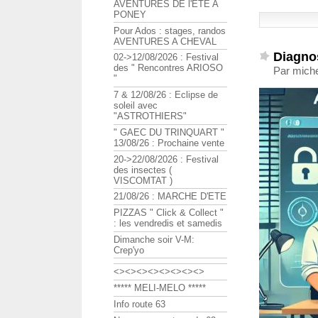
AVENTURES DE l'ETE A
PONEY
Pour Ados : stages, randos
AVENTURES A CHEVAL
Diagno
02->12/08/2026 : Festival
des " Rencontres ARIOSO
Par michel
"
7 & 12/08/26 : Eclipse de
soleil avec
"ASTROTHIERS"
" GAEC DU TRINQUART "
13/08/26 : Prochaine vente
20->22/08/2026 : Festival
des insectes (
VISCOMTAT )
21/08/26 : MARCHE D'ETE
PIZZAS " Click & Collect "
: les vendredis et samedis
Dimanche soir V-M:
Crep'yo
<><><><><><><><>
***** MELI-MELO *****
Info route 63