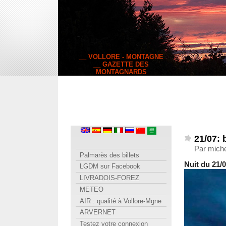
__ VOLLORE - MONTAGNE
__ GAZETTE DES
MONTAGNARDS
21/07: 
Par miche
Palmarès des billets
Nuit du 21/
LGDM sur Facebook
LIVRADOIS-FOREZ
METEO
AIR : qualité à Vollore-Mgne
ARVERNET
Testez votre connexion