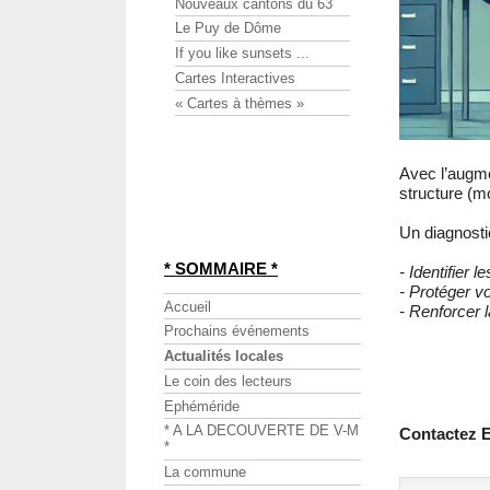
Nouveaux cantons du 63
Le Puy de Dôme
If you like sunsets ...
Cartes Interactives
« Cartes à thèmes »
Avec l’augme
structure (m
Un diagnost
* SOMMAIRE *
- Identifier l
- Protéger v
Accueil
- Renforcer l
Prochains événements
Actualités locales
Le coin des lecteurs
Ephéméride
* A LA DECOUVERTE DE V-M
Contactez 
*
La commune