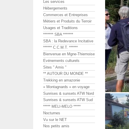
Les services
Hébergements
Commerces et Entreprises
Métiers et Produits du Terroir
Usages et Traditions
******* SBA *******
SBA : la Redevance Incitative
****** C.C.M.T. ******
Bienvenue en Mgne-Thiernoise
Evénements culturels
Sites " Amis "
** AUTOUR DU MONDE **
Trekking en amazonie
« Montagnards » en voyage
Sunrises & sunsets ATW Nord
Sunrises & sunsets ATW Sud
***** MELI-MELO *****
Nocturnes
Vu sur le NET
Nos petits amis