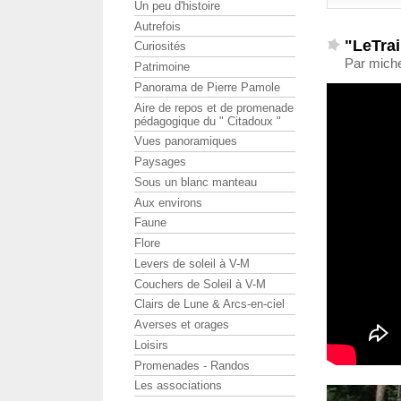
Un peu d'histoire
Autrefois
"LeTrai
Curiosités
Par michel
Patrimoine
Panorama de Pierre Pamole
Aire de repos et de promenade
pédagogique du " Citadoux "
Vues panoramiques
Paysages
Sous un blanc manteau
Aux environs
Faune
Flore
Levers de soleil à V-M
Couchers de Soleil à V-M
Clairs de Lune & Arcs-en-ciel
Averses et orages
Loisirs
Promenades - Randos
Les associations