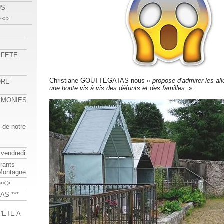
US
><>
 "FETE
Christiane GOUTTEGATAS nous «
propose d'admirer les all
ORE-
une honte vis à vis des défunts et des familles.
» :
REMONIES
e de notre
 vendredi
urants
-Montagne
><>
AS ***
'ETE A