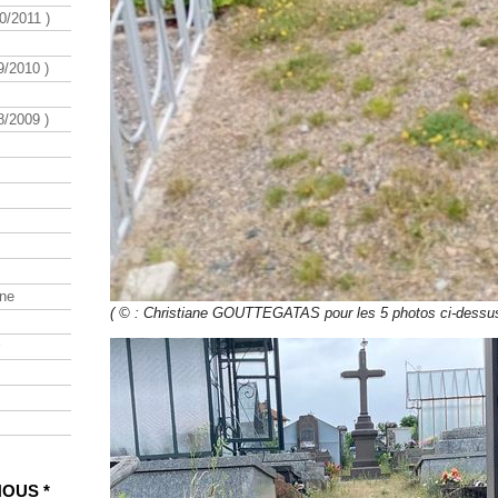
/2011 )
/2010 )
/2009 )
ine
( © : Christiane GOUTTEGATAS pour les 5 photos ci-dessus
NOUS *