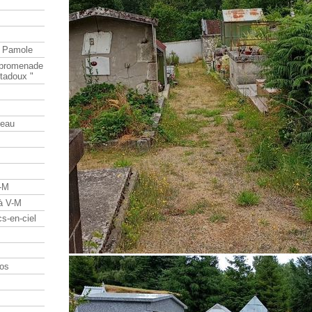
e Pamole
e promenade
tadoux "
teau
V-M
 à V-M
s-en-ciel
os