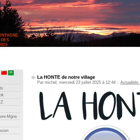
MONTAGNE
 DES
RDS
La HONTE de notre village
Par michel, mercredi 23 juillet 2025 à 12:44
::
Actualités 
ts
ok
EZ
lore-Mgne
exion