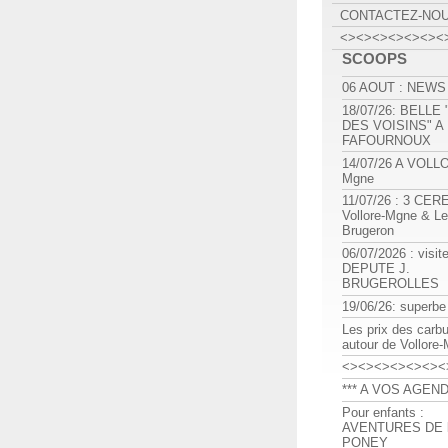
CONTACTEZ-NO
<><><><><><><
SCOOPS
06 AOUT : NEWS
18/07/26: BELLE
DES VOISINS" A
FAFOURNOUX
14/07/26 A VOLL
Mgne
11/07/26 : 3 CE
Vollore-Mgne & Le
Brugeron
06/07/2026 : visit
DEPUTE J.
BRUGEROLLES
19/06/26: superbe
Les prix des carb
autour de Vollore
<><><><><><><
*** A VOS AGEND
Pour enfants :
AVENTURES DE l
PONEY