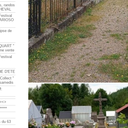
s, randos
HEVAL
Festival
s ARIOSO
ipse de
QUART "
ine vente
Festival
HE D'ETE
Collect "
 samedis
M:
><>
****
 du 63