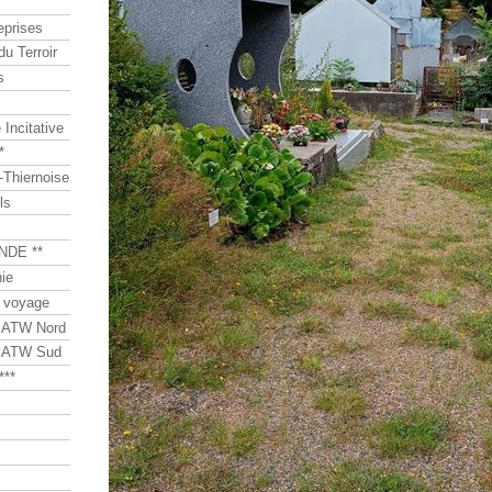
eprises
du Terroir
s
Incitative
*
Thiernoise
ls
NDE **
ie
 voyage
s ATW Nord
s ATW Sud
***