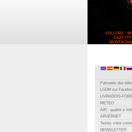
__ VOLLORE - 
__ GAZETTE
MONTAGNA
Palmarès des bille
LGDM sur Facebo
LIVRADOIS-FOR
METEO
AIR : qualité à Vol
ARVERNET
Testez votre conn
NEWSLETTER