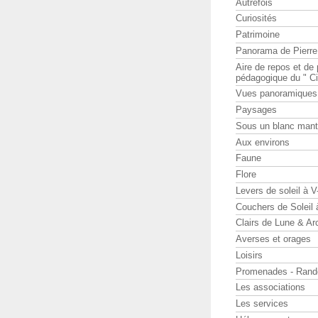
Autrefois
Curiosités
Patrimoine
Panorama de Pierr
Aire de repos et d
pédagogique du " Ci
Vues panoramiques
Paysages
Sous un blanc man
Aux environs
Faune
Flore
Levers de soleil à 
Couchers de Soleil
Clairs de Lune & Arc
Averses et orages
Loisirs
Promenades - Rand
Les associations
Les services