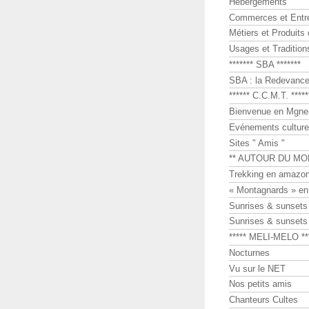
Hébergements
Commerces et Entr
Métiers et Produits 
Usages et Tradition
******* SBA *******
SBA : la Redevance 
****** C.C.M.T. *****
Bienvenue en Mgne-
Evénements culture
Sites " Amis "
** AUTOUR DU MO
Trekking en amazon
« Montagnards » en
Sunrises & sunset
Sunrises & sunset
***** MELI-MELO **
Nocturnes
Vu sur le NET
Nos petits amis
Chanteurs Cultes