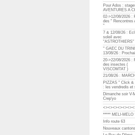
Pour Ados : stage
AVENTURES A C
02->12/08/2026 : 
des " Rencontre
"
7 & 12/08/26 : Ecl
soleil avec
"ASTROTHIERS"
" GAEC DU TRIN
13/08/26 : Procha
20->22/08/2026 : 
des insectes (
VISCOMTAT )
21/08/26 : MARC
PIZZAS " Click & 
: les vendredis et
Dimanche soir V-
Crep'yo
<><><><><><><
***** MELI-MELO *
Info route 63
Nouveaux cantons
Le Puy de Dôme