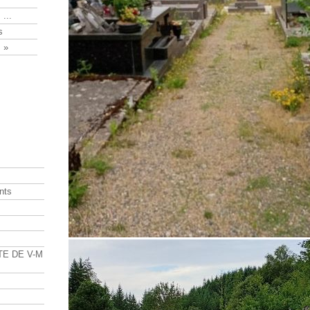
 ...
s
 »
nts
s
TE DE V-M