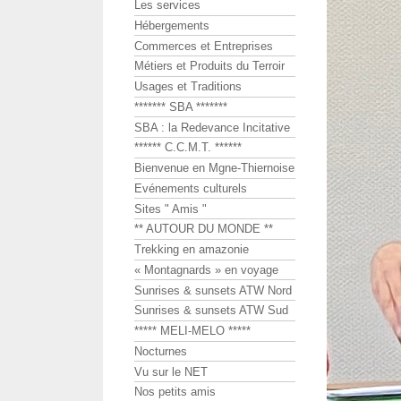
Les services
Hébergements
Commerces et Entreprises
Métiers et Produits du Terroir
Usages et Traditions
******* SBA *******
SBA : la Redevance Incitative
****** C.C.M.T. ******
Bienvenue en Mgne-Thiernoise
Evénements culturels
Sites " Amis "
** AUTOUR DU MONDE **
Trekking en amazonie
« Montagnards » en voyage
Sunrises & sunsets ATW Nord
Sunrises & sunsets ATW Sud
***** MELI-MELO *****
Nocturnes
Vu sur le NET
Nos petits amis