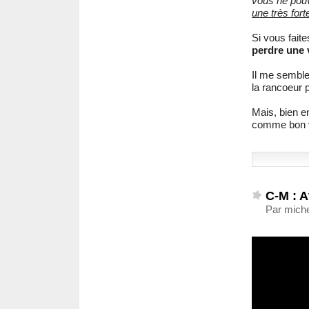
vous ne po
une très fort
Si vous fait
perdre une v
Il me semble
la rancoeur 
Mais, bien e
comme bon vo
C-M : A
Par miche