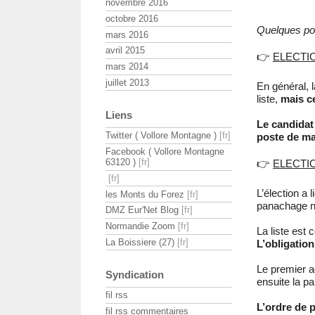
novembre 2016
octobre 2016
Quelques poi
mars 2016
avril 2015
👉
ELECTI
mars 2014
juillet 2013
En général, l
liste,
mais c
Liens
Le candidat 
Twitter ( Vollore Montagne )
poste de ma
Facebook ( Vollore Montagne
63120 )
👉
ELECTI
L’élection a 
les Monts du Forez
panachage ni
DMZ Eur'Net Blog
Normandie Zoom
La liste est
La Boissiere (27)
L’obligation
Le premier a
Syndication
ensuite la pa
fil rss
L’ordre de p
fil rss commentaires