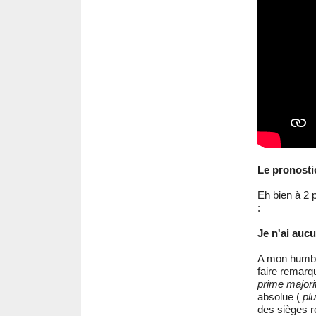
Le pronost
Eh bien à 2 
:
Je n'ai auc
A mon humble
faire remarq
prime majori
absolue (
pl
des sièges r