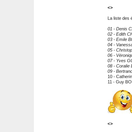
<>
La liste des 
01 - Denis
02 - Edith
03 - Emile 
04 - Vane
05 - Christ
06 - Véron
07 - Yves
08 - Corali
09 - Bertr
10 - Cathe
11 - Guy B
<>