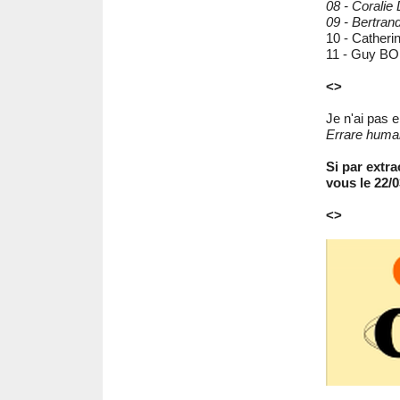
08 - Corali
09 - Bertr
10 - Cathe
11 - Guy B
<>
Je n'ai pas e
Errare huma
Si par extra
vous le 22/0
<>