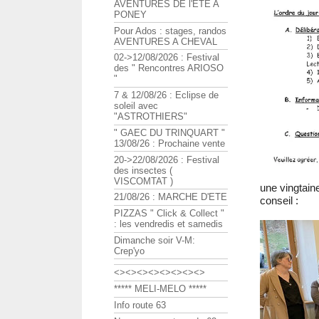
AVENTURES DE l'ETE A
PONEY
Pour Ados : stages, randos
AVENTURES A CHEVAL
02->12/08/2026 : Festival
des " Rencontres ARIOSO
"
7 & 12/08/26 : Eclipse de
soleil avec
"ASTROTHIERS"
" GAEC DU TRINQUART "
13/08/26 : Prochaine vente
20->22/08/2026 : Festival
des insectes (
VISCOMTAT )
une vingtaine
21/08/26 : MARCHE D'ETE
conseil :
PIZZAS " Click & Collect "
: les vendredis et samedis
Dimanche soir V-M:
Crep'yo
<><><><><><><><>
***** MELI-MELO *****
Info route 63