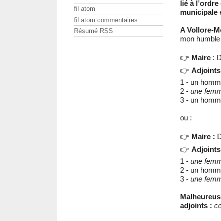
lié à l’ordr
fil atom
municipale
e
fil atom commentaires
A Vollore-
Résumé RSS
mon humble 
👉
Maire
: 
👉
Adjoints
1 - un hom
2 -
une fem
3 - un hom
ou :
👉
Maire :
D
👉
Adjoints
1 -
une fem
2 - un hom
3 -
une fem
Malheureuse
adjoints :
ce