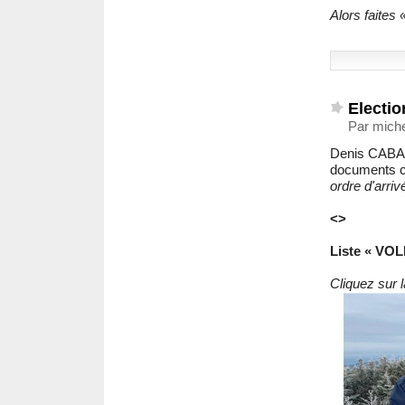
Alors faites 
Electio
Par miche
Denis CABA
documents c
ordre d'arr
<>
Liste « V
Cliquez sur 