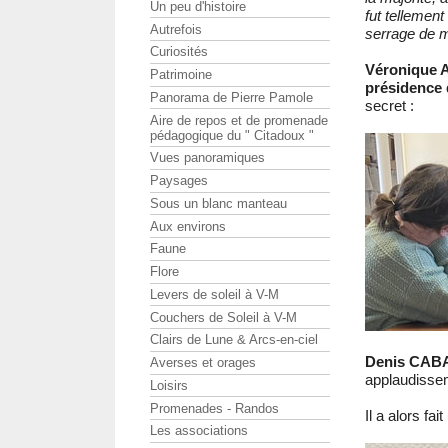
Un peu d'histoire
fut tellement
Autrefois
serrage de m
Curiosités
Véronique
Patrimoine
présidence 
Panorama de Pierre Pamole
secret :
Aire de repos et de promenade
pédagogique du " Citadoux "
Vues panoramiques
Paysages
Sous un blanc manteau
Aux environs
Faune
Flore
Levers de soleil à V-M
Couchers de Soleil à V-M
Clairs de Lune & Arcs-en-ciel
Denis CAB
Averses et orages
applaudissem
Loisirs
Promenades - Randos
Il a alors fai
Les associations