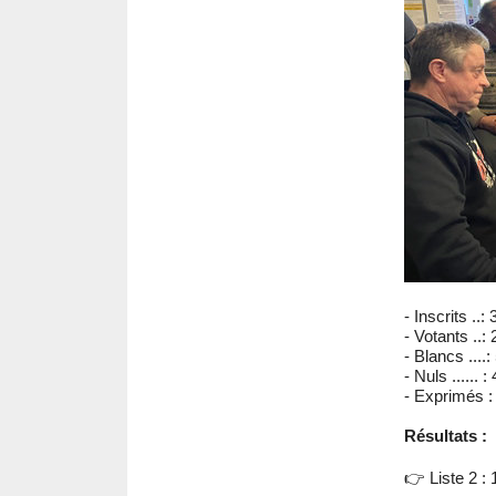
- Inscrits ..:
- Votants ..:
- Blancs ....:
- Nuls ...... : 
- Exprimés :
Résultats :
👉 Liste 2 :