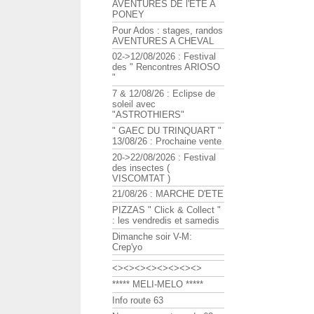
AVENTURES DE l'ETE A
PONEY
Pour Ados : stages, randos
AVENTURES A CHEVAL
02->12/08/2026 : Festival
des " Rencontres ARIOSO
"
7 & 12/08/26 : Eclipse de
soleil avec
"ASTROTHIERS"
" GAEC DU TRINQUART "
13/08/26 : Prochaine vente
20->22/08/2026 : Festival
des insectes (
VISCOMTAT )
21/08/26 : MARCHE D'ETE
PIZZAS " Click & Collect "
: les vendredis et samedis
Dimanche soir V-M:
Crep'yo
<><><><><><><><>
***** MELI-MELO *****
Info route 63