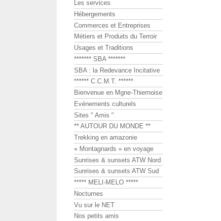
Les services
Hébergements
Commerces et Entreprises
Métiers et Produits du Terroir
Usages et Traditions
******* SBA *******
SBA : la Redevance Incitative
****** C.C.M.T. ******
Bienvenue en Mgne-Thiernoise
Evénements culturels
Sites " Amis "
** AUTOUR DU MONDE **
Trekking en amazonie
« Montagnards » en voyage
Sunrises & sunsets ATW Nord
Sunrises & sunsets ATW Sud
***** MELI-MELO *****
Nocturnes
Vu sur le NET
Nos petits amis