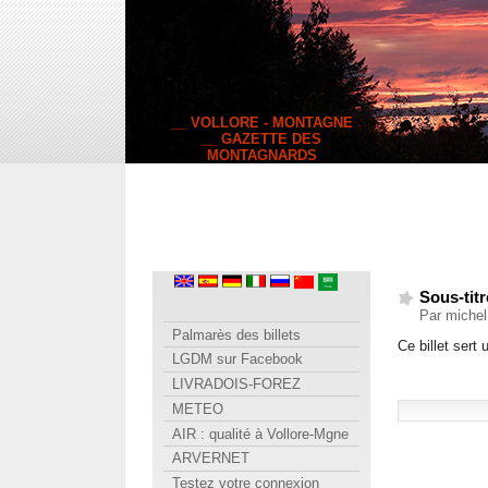
__ VOLLORE - MONTAGNE
__ GAZETTE DES
MONTAGNARDS
Sous-titr
Par michel
Palmarès des billets
Ce billet sert
LGDM sur Facebook
LIVRADOIS-FOREZ
METEO
AIR : qualité à Vollore-Mgne
ARVERNET
Testez votre connexion