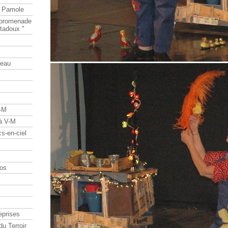
e Pamole
e promenade
tadoux "
teau
V-M
 à V-M
s-en-ciel
os
eprises
du Terroir