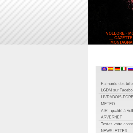
__ VOLLORE - 
__ GAZETTE
MONTAGNA
Palmarès des bille
LGDM sur Facebo
LIVRADOIS-FOR
METEO
AIR : qualité à Vol
ARVERNET
Testez votre conn
NEWSLETTER