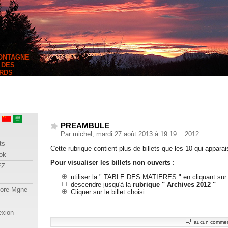
MONTAGNE
 DES
RDS
PREAMBULE
Par michel, mardi 27 août 2013 à 19:19
::
2012
ts
Cette rubrique contient plus de billets que les 10 qui appara
ok
Pour visualiser les billets non ouverts
:
EZ
utiliser la " TABLE DES MATIERES " en cliquant su
descendre jusqu'à la
rubrique " Archives 2012 "
lore-Mgne
Cliquer sur le billet choisi
exion
aucun commen