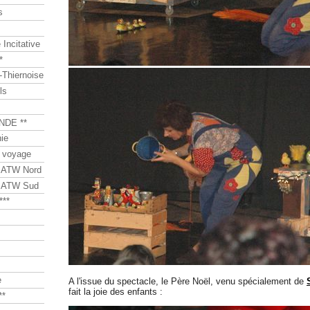
s
Incitative
*
Thiernoise
ls
NDE **
ie
 voyage
s ATW Nord
s ATW Sud
***
e
A l'issue du spectacle, le Père Noël, venu spécialement de
fait la joie des enfants :
**