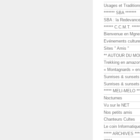
Usages et Tradition
******* SBA *******
SBA : la Redevance 
****** C.C.M.T. *****
Bienvenue en Mgne-
Evénements culture
Sites " Amis "
** AUTOUR DU MO
Trekking en amazon
« Montagnards » en
Sunrises & sunset
Sunrises & sunset
***** MELI-MELO **
Nocturnes
Vu sur le NET
Nos petits amis
Chanteurs Cultes
Le coin Informatiqu
***** ARCHIVES ***