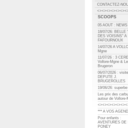
CONTACTEZ-NO
<><><><><><><
SCOOPS
05 AOUT : NEWS
18/07/26: BELLE
DES VOISINS" A
FAFOURNOUX
14/07/26 A VOLL
Mgne
11/07/26 : 3 CE
Vollore-Mgne & Le
Brugeron
06/07/2026 : visit
DEPUTE J.
BRUGEROLLES
19/06/26: superbe
Les prix des carb
autour de Vollore
<><><><><><><
*** A VOS AGEND
Pour enfants :
AVENTURES DE l
PONEY