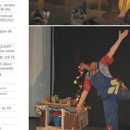
s, randos
HEVAL
Festival
s ARIOSO
ipse de
QUART "
ine vente
HE D'ETE
Collect "
 samedis
M:
><>
****
 du 63
 ...
s