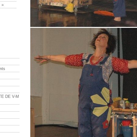
 »
nts
s
TE DE V-M