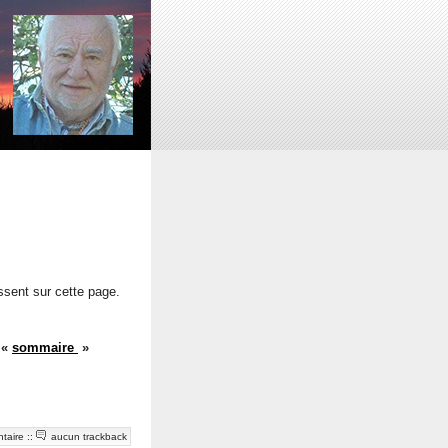
issent sur cette page.
r
«
sommaire
»
taire
::
aucun trackback