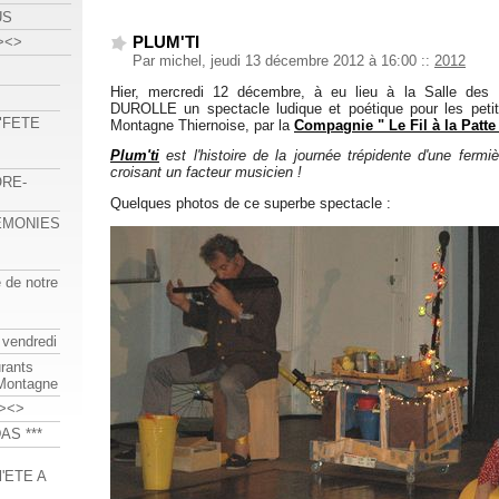
US
PLUM'TI
><>
Par michel, jeudi 13 décembre 2012 à 16:00
::
2012
Hier, mercredi 12 décembre, à eu lieu à la Salle de
DUROLLE un spectacle ludique et poétique pour les peti
 "FETE
Montagne Thiernoise, par la
Compagnie " Le Fil à la Patte
Plum'ti
est l'histoire de la journée trépidente d'une fermi
croisant un facteur musicien !
ORE-
Quelques photos de ce superbe spectacle :
REMONIES
e de notre
 vendredi
urants
-Montagne
><>
AS ***
'ETE A