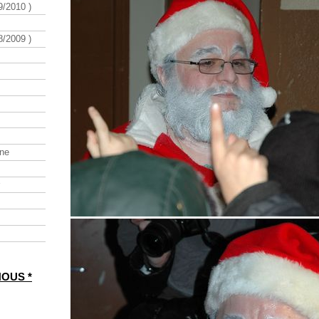
/2010 )
/2009 )
ine
NOUS *