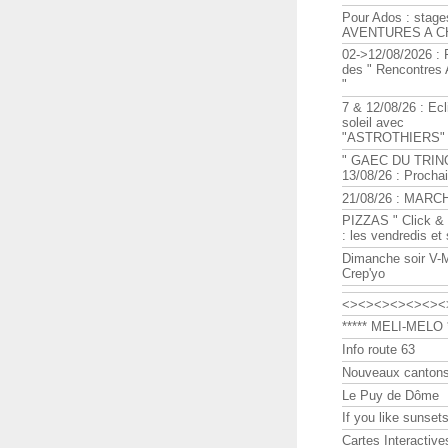
Pour Ados : stage
AVENTURES A C
02->12/08/2026 : 
des " Rencontre
"
7 & 12/08/26 : Ecl
soleil avec
"ASTROTHIERS"
" GAEC DU TRIN
13/08/26 : Procha
21/08/26 : MARC
PIZZAS " Click & 
: les vendredis et
Dimanche soir V-
Crep'yo
<><><><><><><
***** MELI-MELO *
Info route 63
Nouveaux cantons
Le Puy de Dôme
If you like sunsets
Cartes Interactive