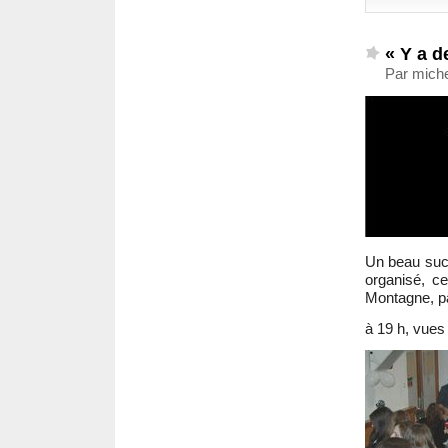
« Y a d
Par miche
Un beau suc
organisé, ce
Montagne, pa
à 19 h, vues