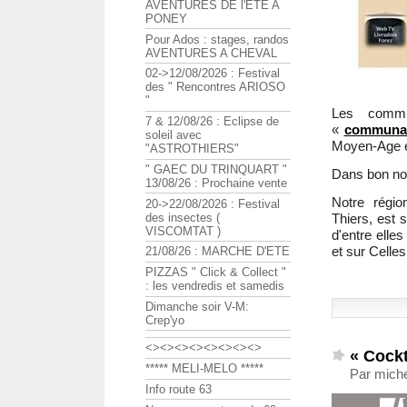
AVENTURES DE l'ETE A
PONEY
Pour Ados : stages, randos
AVENTURES A CHEVAL
02->12/08/2026 : Festival
des " Rencontres ARIOSO
"
Les commu
7 & 12/08/26 : Eclipse de
«
communau
soleil avec
Moyen-Age et
"ASTROTHIERS"
" GAEC DU TRINQUART "
Dans bon nom
13/08/26 : Prochaine vente
Notre régio
20->22/08/2026 : Festival
Thiers, est 
des insectes (
VISCOMTAT )
d'entre elle
et sur Celles
21/08/26 : MARCHE D'ETE
PIZZAS " Click & Collect "
: les vendredis et samedis
Dimanche soir V-M:
Crep'yo
<><><><><><><><>
« Cockt
***** MELI-MELO *****
Par miche
Info route 63