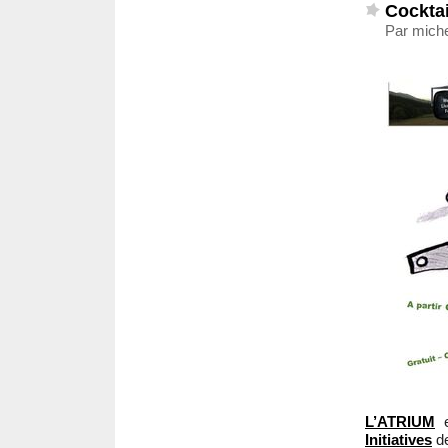
Cocktail
Par miche
L’ATRIUM
e
Initiatives
de