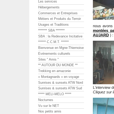
Les services
Hébergements
Commerces et Entreprises
Métiers et Produits du Terroir
Usages et Traditions
nous avons 
montées pa
******* SBA *******
AUJARD
) :
SBA : la Redevance Incitative
****** C.C.M.T. ******
Bienvenue en Mgne-Thiernoise
Evénements culturels
Sites " Amis "
** AUTOUR DU MONDE **
Trekking en amazonie
« Montagnards » en voyage
Sunrises & sunsets ATW Nord
L'interview 
Sunrises & sunsets ATW Sud
Cliquez sur l
***** MELI-MELO *****
Nocturnes
Vu sur le NET
Nos petits amis