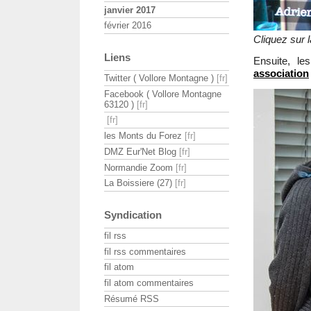
janvier 2017
février 2016
Cliquez sur l
Liens
Ensuite, le
association
Twitter ( Vollore Montagne )
Facebook ( Vollore Montagne
63120 )
les Monts du Forez
DMZ Eur'Net Blog
Normandie Zoom
La Boissiere (27)
Syndication
fil rss
fil rss commentaires
fil atom
fil atom commentaires
Résumé RSS