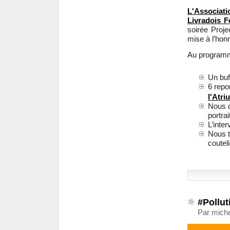
L'Associat
Livradois F
soirée Proje
mise à l’hon
Au program
Un buf
6 repo
l'Atri
Nous d
portrai
L’inte
Nous t
coutel
#Pollut
Par miche