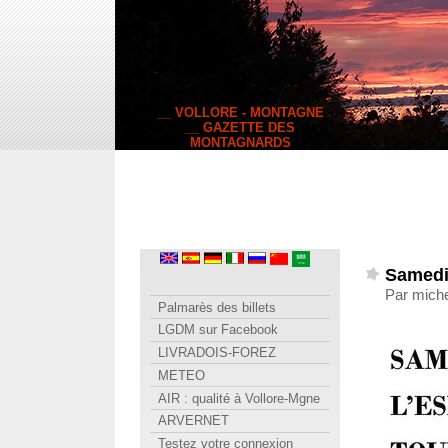
__ VOLLORE - MONTAGNE
__ GAZETTE DES
MONTAGNARDS
Samedi 
Par miche
Palmarès des billets
LGDM sur Facebook
LIVRADOIS-FOREZ
METEO
AIR : qualité à Vollore-Mgne
ARVERNET
Testez votre connexion