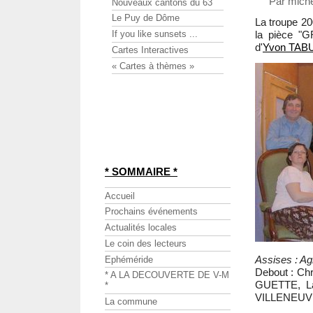
Par miche
Nouveaux cantons du 63
Le Puy de Dôme
La troupe 2
If you like sunsets ...
la pièce 
d'
Yvon TAB
Cartes Interactives
« Cartes à thèmes »
* SOMMAIRE *
Accueil
Prochains événements
Actualités locales
Le coin des lecteurs
Assises : 
Ephéméride
Debout : Ch
* A LA DECOUVERTE DE V-M
GUETTE, La
*
VILLENEUV
La commune