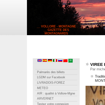
__ VOLLORE - MONTAGNE
__ GAZETTE DES
MONTAGNARDS
VIREE
Par miche
Palmarès des billets
Tradit
LGDM sur Facebook
MONT
LIVRADOIS-FOREZ
METEO
AIR : qualité à Vollore-Mgne
ARVERNET
Testez votre connexion