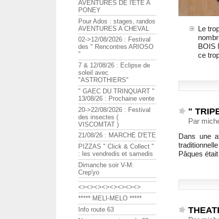
AVENTURES DE l'ETE A
PONEY
Pour Ados : stages, randos
Le tro
AVENTURES A CHEVAL
nombre
02->12/08/2026 : Festival
BOIS N
des " Rencontres ARIOSO
"
ce tro
7 & 12/08/26 : Eclipse de
soleil avec
"ASTROTHIERS"
" GAEC DU TRINQUART "
13/08/26 : Prochaine vente
20->22/08/2026 : Festival
" TRIPE
des insectes (
Par miche
VISCOMTAT )
21/08/26 : MARCHE D'ETE
Dans une at
traditionnell
PIZZAS " Click & Collect "
Pâques étai
: les vendredis et samedis
Dimanche soir V-M:
Crep'yo
<><><><><><><><>
***** MELI-MELO *****
THEAT
Info route 63