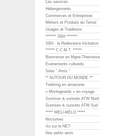
Les services
Hébergements
Commerces et Entreprises
Métiers et Produits du Terroir
Usages et Traditions
******* SBA *******
SBA : la Redevance Incitative
****** C.C.M.T. ******
Bienvenue en Mgne-Thiernoise
Evénements culturels
Sites " Amis "
** AUTOUR DU MONDE **
Trekking en amazonie
« Montagnards » en voyage
Sunrises & sunsets ATW Nord
Sunrises & sunsets ATW Sud
***** MELI-MELO *****
Nocturnes
Vu sur le NET
Nos petits amis