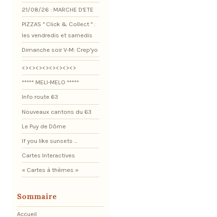
21/08/26 : MARCHE D'ETE
PIZZAS " Click & Collect " :
les vendredis et samedis
Dimanche soir V-M: Crep'yo
<><><><><><><><>
***** MELI-MELO *****
Info route 63
Nouveaux cantons du 63
Le Puy de Dôme
If you like sunsets ...
Cartes Interactives
« Cartes à thèmes »
Sommaire
Accueil