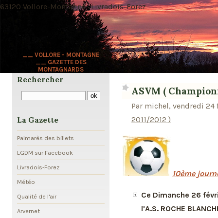
63120 Vollore-Montagne · Livradois-Forez
__ VOLLORE - MONTAGNE
__ GAZETTE DES
MONTAGNARDS
Rechercher
ASVM ( Championn
Par michel, vendredi 24 
2011/2012 )
La Gazette
Palmarès des billets
LGDM sur Facebook
Livradois-Forez
10ème journ
Météo
Ce Dimanche 26 févri
Qualité de l'air
l'A.S. ROCHE BLANCH
Arvernet