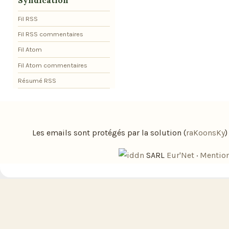
Syndication
Fil RSS
Fil RSS commentaires
Fil Atom
Fil Atom commentaires
Résumé RSS
Les emails sont protégés par la solution (
raKoonsKy
SARL
Eur'Net
·
Mention