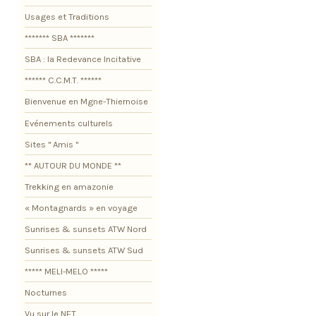
Usages et Traditions
******* SBA *******
SBA : la Redevance Incitative
****** C.C.M.T. ******
Bienvenue en Mgne-Thiernoise
Evénements culturels
Sites " Amis "
** AUTOUR DU MONDE **
Trekking en amazonie
« Montagnards » en voyage
Sunrises & sunsets ATW Nord
Sunrises & sunsets ATW Sud
***** MELI-MELO *****
Nocturnes
Vu sur le NET