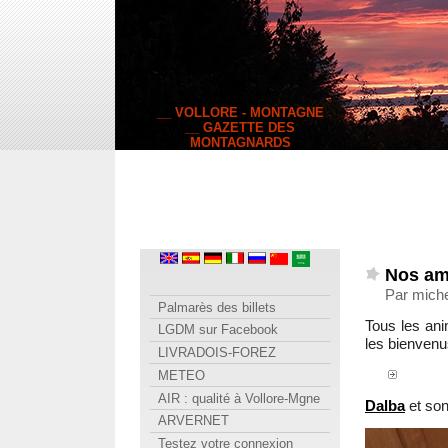
__ VOLLORE - MONTAGNE
__ GAZETTE DES
MONTAGNARDS
Nos am
Par mich
Palmarès des billets
Tous les ani
LGDM sur Facebook
les bienvenu
LIVRADOIS-FOREZ
METEO
AIR : qualité à Vollore-Mgne
Dalba
et son
ARVERNET
Testez votre connexion