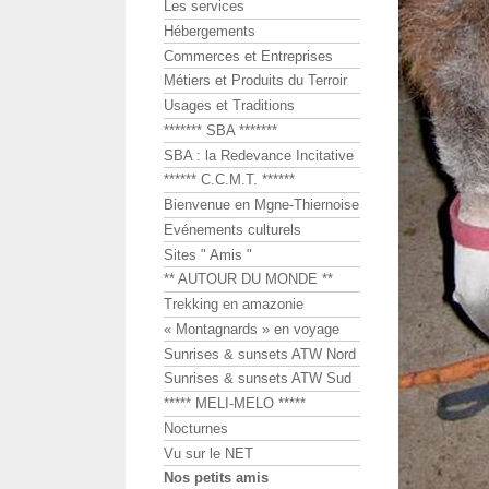
Les services
Hébergements
Commerces et Entreprises
Métiers et Produits du Terroir
Usages et Traditions
******* SBA *******
SBA : la Redevance Incitative
****** C.C.M.T. ******
Bienvenue en Mgne-Thiernoise
Evénements culturels
Sites " Amis "
** AUTOUR DU MONDE **
Trekking en amazonie
« Montagnards » en voyage
Sunrises & sunsets ATW Nord
Sunrises & sunsets ATW Sud
***** MELI-MELO *****
Nocturnes
Vu sur le NET
Nos petits amis