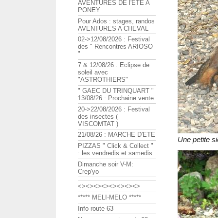
AVENTURES DE l'ETE A
PONEY
Pour Ados : stages, randos
AVENTURES A CHEVAL
02->12/08/2026 : Festival
des " Rencontres ARIOSO
"
7 & 12/08/26 : Eclipse de
soleil avec
"ASTROTHIERS"
" GAEC DU TRINQUART "
13/08/26 : Prochaine vente
20->22/08/2026 : Festival
des insectes (
VISCOMTAT )
21/08/26 : MARCHE D'ETE
Une petite si
PIZZAS " Click & Collect "
: les vendredis et samedis
Dimanche soir V-M:
Crep'yo
<><><><><><><><>
***** MELI-MELO *****
Info route 63