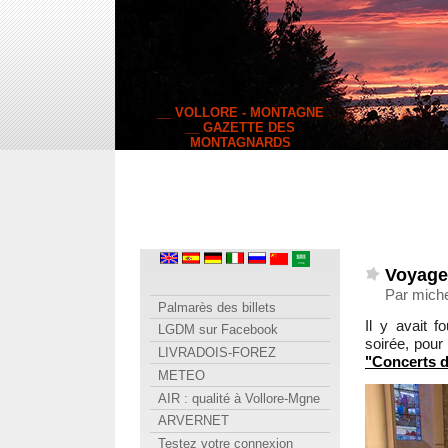
__ VOLLORE - MONTAGNE
__ GAZETTE DES
MONTAGNARDS
Voyage
Par miche
Palmarès des billets
Il y avait fo
LGDM sur Facebook
soirée, pou
LIVRADOIS-FOREZ
"Concerts d
METEO
AIR : qualité à Vollore-Mgne
ARVERNET
Testez votre connexion