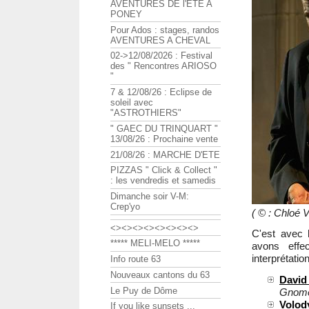
AVENTURES DE l'ETE A
PONEY
Pour Ados : stages, randos
AVENTURES A CHEVAL
02->12/08/2026 : Festival
des " Rencontres ARIOSO
"
7 & 12/08/26 : Eclipse de
soleil avec
"ASTROTHIERS"
" GAEC DU TRINQUART "
13/08/26 : Prochaine vente
21/08/26 : MARCHE D'ETE
PIZZAS " Click & Collect "
: les vendredis et samedis
Dimanche soir V-M:
Crep'yo
( © : Chloé
<><><><><><><><>
C'est avec
***** MELI-MELO *****
avons effe
interprétati
Info route 63
Nouveaux cantons du 63
Davi
Le Puy de Dôme
Gnome
Volo
If you like sunsets ...