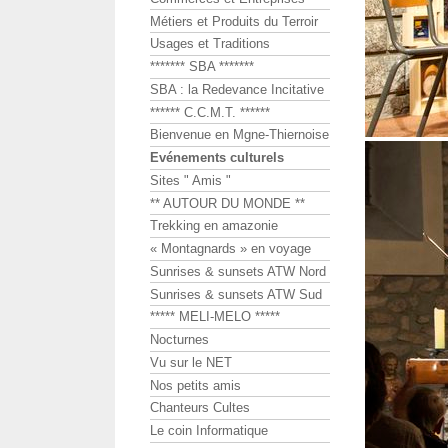
Métiers et Produits du Terroir
Usages et Traditions
******* SBA *******
SBA : la Redevance Incitative
****** C.C.M.T. ******
Bienvenue en Mgne-Thiernoise
Evénements culturels
Sites " Amis "
** AUTOUR DU MONDE **
Trekking en amazonie
« Montagnards » en voyage
Sunrises & sunsets ATW Nord
Sunrises & sunsets ATW Sud
***** MELI-MELO *****
Nocturnes
Vu sur le NET
Nos petits amis
Chanteurs Cultes
Le coin Informatique