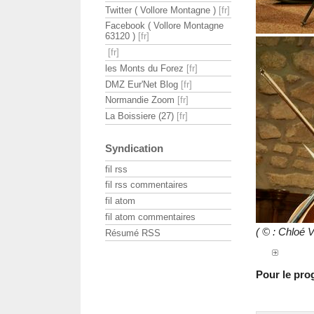
Twitter ( Vollore Montagne )
Facebook ( Vollore Montagne
63120 )
les Monts du Forez
DMZ Eur'Net Blog
Normandie Zoom
La Boissiere (27)
Syndication
fil rss
fil rss commentaires
fil atom
fil atom commentaires
( © : Chloé
Résumé RSS
Pour le pro