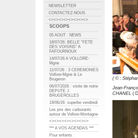
NEWSLETTER
CONTACTEZ-NOUS
<><><><><><><><>
SCOOPS
05 AOUT : NEWS
18/07/26: BELLE "FETE
DES VOISINS" A
FAFOURNOUX
14/07/26 A VOLLORE-
Mgne
11/07/26 : 3 CEREMONIES
Vollore-Mgne & Le
( © : Stép
Brugeron
06/07/2026 : visite de notre
Jean-Franç
DEPUTE J.
CHANEL
( D
BRUGEROLLES
19/06/26: superbe vendredi
Les prix des carburants
autour de Vollore-Montagne
<><><><><><><><>
*** A VOS AGENDAS ***
Pour enfants :