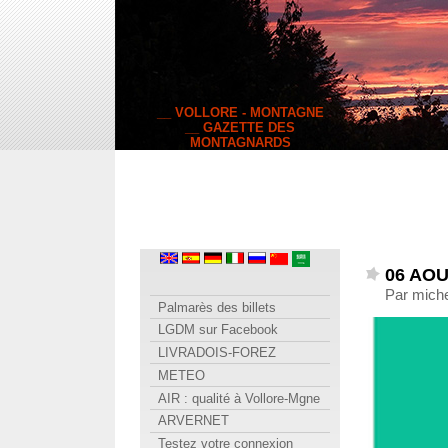
__ VOLLORE - MONTAGNE
__ GAZETTE DES
MONTAGNARDS
06 AOU
Par miche
Palmarès des billets
LGDM sur Facebook
LIVRADOIS-FOREZ
METEO
AIR : qualité à Vollore-Mgne
ARVERNET
Testez votre connexion