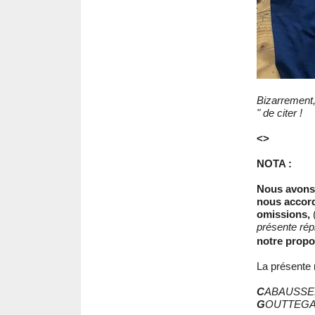
Bizarrement,
" de citer !
<>
NOTA :
Nous avons
nous accorde
omissions,
présente rép
notre propo
La présente r
C
ABAUSSEL
G
OUTTEGA