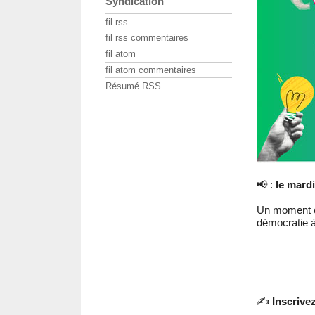
Syndication
fil rss
fil rss commentaires
fil atom
fil atom commentaires
Résumé RSS
📢 :
le mardi
Un moment ou
démocratie à
✍️
Inscrive