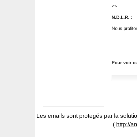
<>
N.D.L.R. :
Nous profiton
Pour voir ou
Les emails sont protegés par la solutio
(
http://a