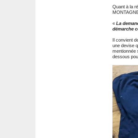
Quant à la ré
MONTAGNE", 
«
La demand
démarche co
Il convient d
une devise qu
mentionnée su
dessous pour 