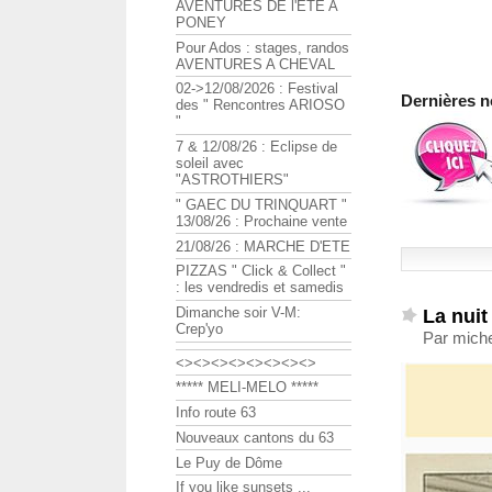
AVENTURES DE l'ETE A
PONEY
Pour Ados : stages, randos
AVENTURES A CHEVAL
02->12/08/2026 : Festival
Dernières n
des " Rencontres ARIOSO
"
7 & 12/08/26 : Eclipse de
soleil avec
"ASTROTHIERS"
" GAEC DU TRINQUART "
13/08/26 : Prochaine vente
21/08/26 : MARCHE D'ETE
PIZZAS " Click & Collect "
: les vendredis et samedis
Dimanche soir V-M:
La nui
Crep'yo
Par miche
<><><><><><><><>
***** MELI-MELO *****
Info route 63
Nouveaux cantons du 63
Le Puy de Dôme
If you like sunsets ...