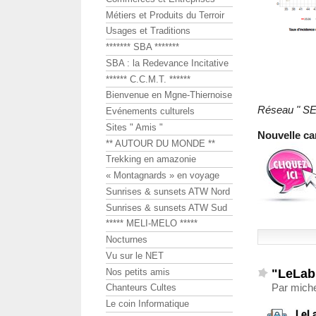
Métiers et Produits du Terroir
Usages et Traditions
******* SBA *******
SBA : la Redevance Incitative
****** C.C.M.T. ******
Bienvenue en Mgne-Thiernoise
Réseau " S
Evénements culturels
Sites " Amis "
Nouvelle ca
** AUTOUR DU MONDE **
Trekking en amazonie
« Montagnards » en voyage
Sunrises & sunsets ATW Nord
Sunrises & sunsets ATW Sud
***** MELI-MELO *****
Nocturnes
Vu sur le NET
"LeLab
Nos petits amis
Par miche
Chanteurs Cultes
Le coin Informatique