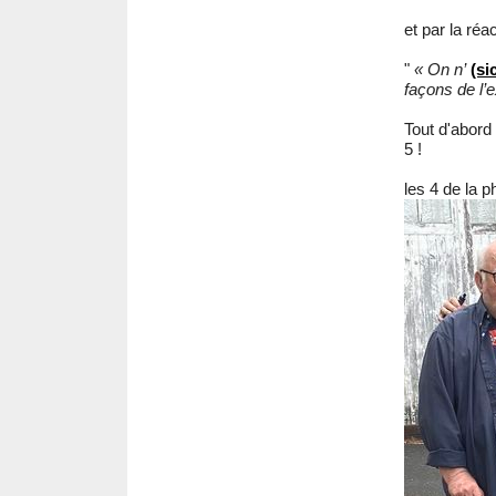
et par la réa
"
« On n’
(si
façons de l’e
Tout d'abord
5 !
les 4 de la p