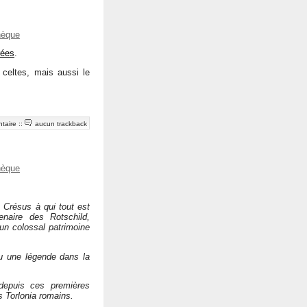
hèque
rées
.
 celtes, mais aussi le
taire
::
aucun trackback
hèque
 Crésus à qui tout est
naire des Rotschild,
un colossal patrimoine
nu une légende dans la
 depuis ces premières
s Torlonia romains.