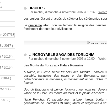
e
DRUIDES
**
Par michel, dimanche 4 novembre 2007 à 10:14
::
Webt
Les
druides
étaient chargés de célébrer les
cérémonies sac
Le
druidisme
était, non seulement la religion des peuples
fondement de toute leur civilisation.
n 2017/18)
aucun commen
 / 2017 )
L'INCROYABLE SAGA DES TORLONIA
 / 2016 )
Par michel, dimanche 4 novembre 2007 à 10:00
::
Webt
des Monts du Forez aux Palais Romains
 / 2015 )
A Rome, le 19ème siècle fut celui des Torlonia : nouveaux
possible, banquiers des papes et des Bonaparte, parte
3/2014 )
collectionneurs et mécènes, immensément riches, dotés d'
foncier.
/2013 )
Duc de Bracciano et prince Torlonia : leur nom est deve
vallée de la Dore, les monts du forez et la plaine d'Ambert.
Henri Ponchon (*) raconte leur histoire, jamais écrite,
/2012 )
générations de Tourlonias d'Olmet, Marat et Augerolles à no