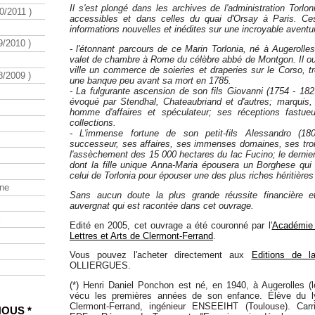
Il s'est plongé dans les archives de l'administration Tor
/2011 )
accessibles et dans celles du quai d'Orsay à Paris. Ces
informations nouvelles et inédites sur une incroyable aventur
/2010 )
- l'étonnant parcours de ce Marin Torlonia, né à Augerolle
valet de chambre à Rome du célèbre abbé de Montgon. Il ou
ville un commerce de soieries et draperies sur le Corso, trè
/2009 )
une banque peu avant sa mort en 1785.
- La fulgurante ascension de son fils Giovanni (1754 - 182
évoqué par Stendhal, Chateaubriand et d'autres; marquis, 
homme d'affaires et spéculateur; ses réceptions fastue
collections.
- L'immense fortune de son petit-fils Alessandro (18
successeur, ses affaires, ses immenses domaines, ses trois
l'assèchement des 15 000 hectares du lac Fucino; le derni
dont la fille unique Anna-Maria épousera un Borghese qu
celui de Torlonia pour épouser une des plus riches héritières
ine
Sans aucun doute la plus grande réussite financière e
auvergnat qui est racontée dans cet ouvrage.
Edité en 2005, cet ouvrage a été couronné par l'
Académie 
Lettres et Arts de Clermont-Ferrand
.
Vous pouvez l'acheter directement aux
Editions de l
OLLIERGUES.
(*) Henri Daniel Ponchon est né, en 1940, à Augerolles (l
vécu les premières années de son enfance. Élève du l
Clermont-Ferrand, ingénieur ENSEEIHT (Toulouse). Carri
NOUS *