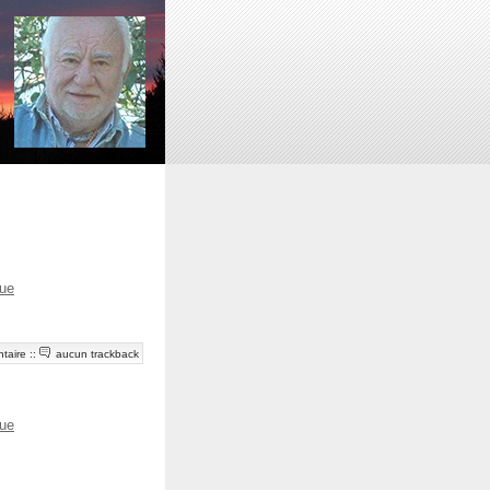
ue
taire
::
aucun trackback
ue