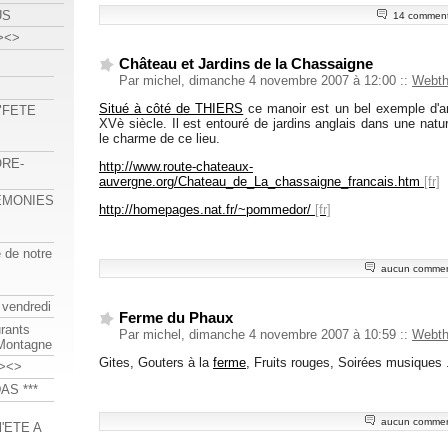
US
14 comment
><>
Château et Jardins de la Chassaigne
Par michel, dimanche 4 novembre 2007 à 12:00
::
Webt
Situé à côté de THIERS
ce manoir est un bel exemple d'arc
 "FETE
XVè siècle. Il est entouré de jardins anglais dans une natu
le charme de ce lieu.
ORE-
http://www.route-chateaux-
auvergne.org/Chateau_de_La_chassaigne_francais.htm
REMONIES
http://homepages.nat.fr/~pommedor/
e de notre
aucun commen
 vendredi
Ferme du Phaux
urants
Par michel, dimanche 4 novembre 2007 à 10:59
::
Webt
-Montagne
Gites, Gouters à la
ferme
, Fruits rouges, Soirées musiques .
><>
AS ***
aucun commen
'ETE A