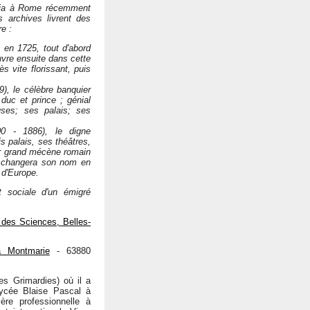
lonia à Rome récemment
 archives livrent des
e :
s en 1725, tout d'abord
vre ensuite dans cette
s vite florissant, puis
9), le célèbre banquier
duc et prince ; génial
uses; ses palais; ses
00 - 1886), le digne
 palais, ses théâtres,
er grand mécène romain
i changera son nom en
 d'Europe.
t sociale d'un émigré
des Sciences, Belles-
a Montmarie
- 63880
es Grimardies) où il a
ycée Blaise Pascal à
ère professionnelle à