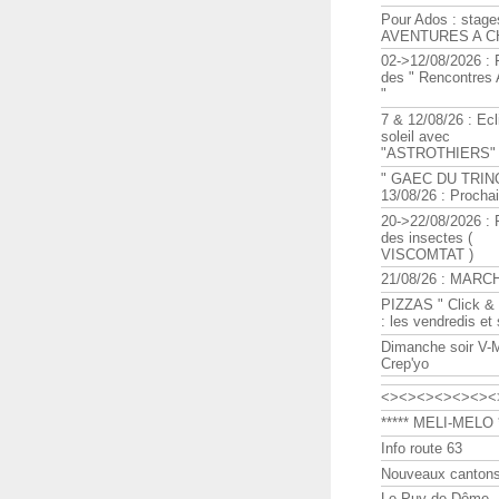
Pour Ados : stage
AVENTURES A C
02->12/08/2026 : 
des " Rencontre
"
7 & 12/08/26 : Ecl
soleil avec
"ASTROTHIERS"
" GAEC DU TRIN
13/08/26 : Procha
20->22/08/2026 : 
des insectes (
VISCOMTAT )
21/08/26 : MARC
PIZZAS " Click & 
: les vendredis et
Dimanche soir V-
Crep'yo
<><><><><><><
***** MELI-MELO *
Info route 63
Nouveaux cantons
Le Puy de Dôme