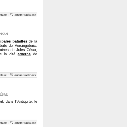
taire
::
aucun trackback
hèque
ipales batailles
de la
uite de Vercingétorix,
maines de Jules César,
e la cité
arverne
de
taire
::
aucun trackback
hèque
t, dans l' Antiquité, le
taire
::
aucun trackback