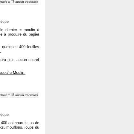
taire
::
aucun trackback
hèque
 le dernier « moulin à
re à produire du papier
t quelques 400 feuilles
.
ura plus aucun secret
usee/le-Moulin-
taire
::
aucun trackback
hèque
e 400 animaux issus de
ts, mouflons, loups du