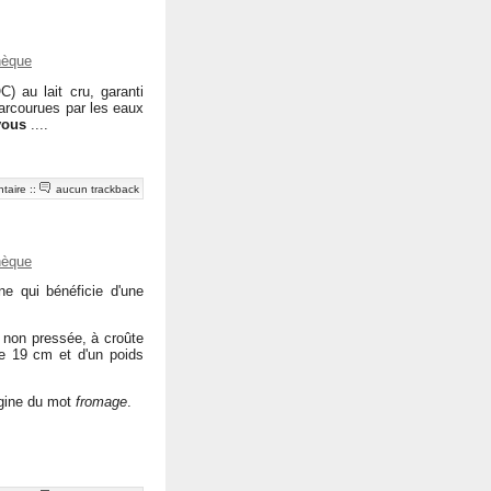
hèque
) au lait cru, garanti
parcourues par les eaux
vous
....
taire
::
aucun trackback
hèque
e qui bénéficie d'une
t non pressée, à croûte
de 19 cm et d'un poids
rigine du mot
fromage
.