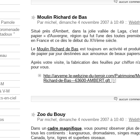
aucun commen
Moulin Richard de Bas
Par michel, dimanche 4 novembre 2007 à 10:49
::
Webt
e Pamole
e promenade
Situé près d'Ambert, dans la jolie vallée de Laga, c'est
tadoux "
papier » d'Auvergne, région qui fut l'une des toutes premiè
en France et ce dès le début du XIVème siècle.
Le
Moulin Richard de Bas
est toujours en activité et produi
de papier par jour destinées aux amoureux de beaux papiers
teau
Après votre visite, la fabrication des feuilles
pur chiffon
n'a
pour vous.
http://arverne.le-webzine-du-terroir.com/Patrimoine/M
Richard-de-Bas---63600-AMBERT.gft
V-M
 à V-M
s-en-ciel
aucun commen
Zoo du Bouy
os
Par michel, dimanche 4 novembre 2007 à 10:40
::
Webt
Dans un
cadre magnifique
, vous pourrez observer plus d
tous les continents : kangourous, dromadaires, singes mago
Canada, lynx, tigres et superbes oiseaux.