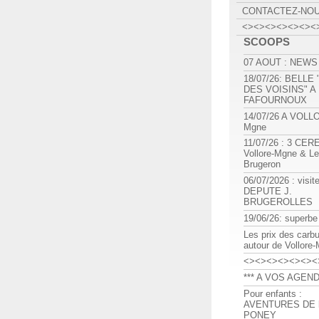
CONTACTEZ-NO
<><><><><><><
SCOOPS
07 AOUT : NEWS
18/07/26: BELLE
DES VOISINS" A
FAFOURNOUX
14/07/26 A VOLL
Mgne
11/07/26 : 3 CE
Vollore-Mgne & Le
Brugeron
06/07/2026 : visit
DEPUTE J.
BRUGEROLLES
19/06/26: superbe
Les prix des carb
autour de Vollore
<><><><><><><
*** A VOS AGEND
Pour enfants :
AVENTURES DE l
PONEY