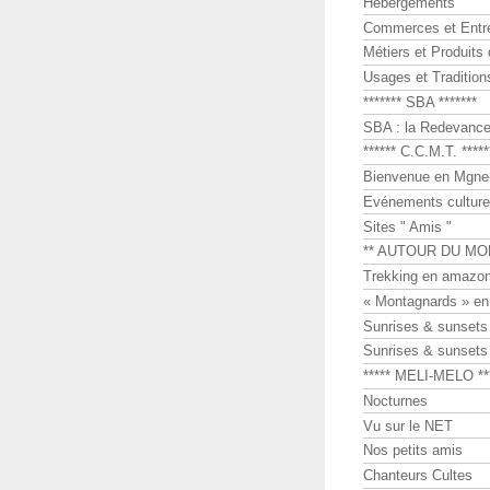
Hébergements
Commerces et Entr
Métiers et Produits 
Usages et Tradition
******* SBA *******
SBA : la Redevance 
****** C.C.M.T. *****
Bienvenue en Mgne-
Evénements culture
Sites " Amis "
** AUTOUR DU MO
Trekking en amazon
« Montagnards » en
Sunrises & sunset
Sunrises & sunset
***** MELI-MELO **
Nocturnes
Vu sur le NET
Nos petits amis
Chanteurs Cultes