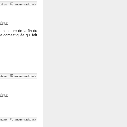
aires
::
aucun trackback
hèque
hitecture de la fin du
re domestiquée qui fait
taire
::
aucun trackback
hèque
...
taire
::
aucun trackback