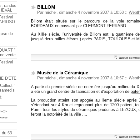
s, randos
BILLOM
HEVAL
Par michel, dimanche 4 novembre 2007 à 10:58
::
Webt
Festival
Billom
était située sur le parcours de la voie romain
s ARIOSO
BORDEAUX en passant par CLERMONT-FERRAND.
ipse de
Au XIIIe siècle, l'
université
de Billom est la quatrième de
jusqu'à deux milles élèves ) après PARIS, TOULOUSE et
QUART "
ine vente
aucun commen
Festival
Musée de la Céramique
Par michel, dimanche 4 novembre 2007 à 10:57
::
Webt
HE D'ETE
Collect "
A partir du premier siècle de notre ère jusqu'au millieu d
 samedis
a été un grand centre de fabrication et d'exportation de
poter
M:
La production atteint son apogée au IIème siècle après 
s'étendant sur 4 Km et regroupant plus de 1200 potiers, to
Parmi tous les styles de céramiques produites à LEZOUX, 
><>
feront la notoriété de la ville ....
****
 du 63
aucun commen