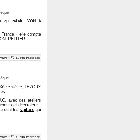
hèque
e qui reliait LYON à
 France ( elle compta
 MONTPELLIER.
taire
::
aucun trackback
hèque
u XXème siècle, LEZOUX
ies
.
J.C. avec des ateliers
urneurs et décorateurs.
ce sont les
sigillées
qui
taire
::
aucun trackback