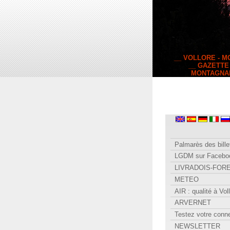
__ VOLLORE - 
__ GAZETTE
MONTAGNA
Palmarès des bille
LGDM sur Facebo
LIVRADOIS-FOR
METEO
AIR : qualité à Vol
ARVERNET
Testez votre conn
NEWSLETTER