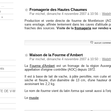
 ...
Fromagerie des Hautes Chaumes
s
Par michel, dimanche 4 novembre 2007 à 10:56
::
Webt
 »
Production et vente directe de fourme de Montbrison (AOC
sans ensilage, affinée lentement dans les caves d'altitude 
fraiches des sources.
Visite de la
fromagerie
sur rendez-
aucun commen
Maison de la Fourme d'Ambert
Par michel, dimanche 4 novembre 2007 à 10:50
::
Webt
La
Fourme d'Ambert
est un fromage de la région Auvergn
nts
appellation d'origine contrôlée (AOC) depuis 1972.
Il est à base de lait de vache, à pâte persillée, non cuite e
s
sèche et fleurie, d'un diamètre de 13 cm, d'une hauteur 
avoisinant les 2,2 kg.
Le nom de
fourme
vient du latin
forma
qui serait aussi à l'o
TE DE V-M
Le
musée