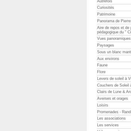
Autrefois
Curiosités
Patrimoine
Panorama de Pierr
Aire de repos et d
pédagogique du " Ci
Vues panoramiques
Paysages
Sous un blanc man
Aux environs
Faune
Flore
Levers de soleil à 
Couchers de Soleil
Clairs de Lune & Arc
Averses et orages
Loisirs
Promenades - Rand
Les associations
Les services