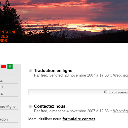
MONTAGNE
 DES
RDS
Traduction en ligne
Par fred, vendredi 23 novembre 2007 à 17:50
::
Webthèq
ts
ok
aucun commen
EZ
Contactez nous.
lore-Mgne
Par fred, dimanche 4 novembre 2007 à 12:53
::
Webthèq
Merci d'utiliser notre
formulaire contact
exion