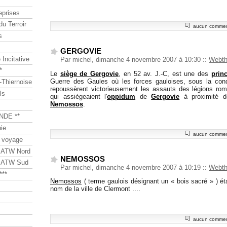
eprises
du Terroir
aucun commen
s
GERGOVIE
Incitative
Par michel, dimanche 4 novembre 2007 à 10:30
::
Webt
*
Le
siège de Gergovie
, en 52 av. J.-C, est une des
princ
Guerre des Gaules où les forces gauloises, sous la cond
Thiernoise
repoussèrent victorieusement les assauts des légions ro
ls
qui assiégeaient l'
oppidum
de
Gergovie
à proximité d
Nemossos
.
NDE **
ie
aucun commen
 voyage
s ATW Nord
NEMOSSOS
s ATW Sud
Par michel, dimanche 4 novembre 2007 à 10:19
::
Webt
***
Nemossos
( terme gaulois désignant un « bois sacré » ) étai
nom de la ville de Clermont ....
aucun commen