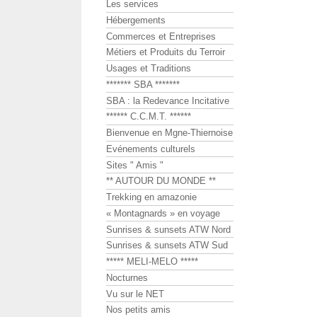
Les services
Hébergements
Commerces et Entreprises
Métiers et Produits du Terroir
Usages et Traditions
******* SBA *******
SBA : la Redevance Incitative
****** C.C.M.T. ******
Bienvenue en Mgne-Thiernoise
Evénements culturels
Sites " Amis "
** AUTOUR DU MONDE **
Trekking en amazonie
« Montagnards » en voyage
Sunrises & sunsets ATW Nord
Sunrises & sunsets ATW Sud
***** MELI-MELO *****
Nocturnes
Vu sur le NET
Nos petits amis