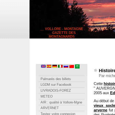
__ VOLLORE - MONTAGNE
__ GAZETTE DES
MONTAGNARDS
Histoir
Par miche
Palmarès des billets
Cette
histoi
LGDM sur Facebook
" AUVERGNE
LIVRADOIS-FOREZ
2005 aux
Ed
METEO
Au début de l
AIR : qualité à Vollore-Mgne
vieux socl
ARVERNET
arverne
fut 
Testez votre connexion
des Pyrénées