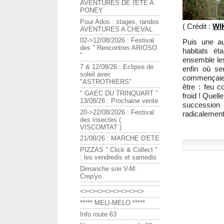
AVENTURES DE l'ETE A
PONEY
Pour Ados : stages, randos
( Crédit :
WI
AVENTURES A CHEVAL
02->12/08/2026 : Festival
Puis une au
des " Rencontres ARIOSO
habitats ét
"
ensemble le
7 & 12/08/26 : Eclipse de
enfin où se
soleil avec
commençaien
"ASTROTHIERS"
être : feu c
" GAEC DU TRINQUART "
froid ! Quell
13/08/26 : Prochaine vente
succession
20->22/08/2026 : Festival
radicalement 
des insectes (
VISCOMTAT )
21/08/26 : MARCHE D'ETE
PIZZAS " Click & Collect "
: les vendredis et samedis
Dimanche soir V-M:
Crep'yo
<><><><><><><><>
***** MELI-MELO *****
Info route 63