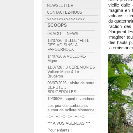
vieille dall
NEWSLETTER
magma en fus
CONTACTEZ-NOUS
volcans : ce
<><><><><><><><>
du quaternai
SCOOPS
l'action des
élargirent l
08 AOUT : NEWS
imaginer to
18/07/26: BELLE "FETE
des hauts pl
DES VOISINS" A
la croissan
FAFOURNOUX
14/07/26 A VOLLORE-
Mgne
11/07/26 : 3 CEREMONIES
Vollore-Mgne & Le
Brugeron
06/07/2026 : visite de notre
DEPUTE J.
BRUGEROLLES
19/06/26: superbe vendredi
Les prix des carburants
autour de Vollore-Montagne
<><><><><><><><>
*** A VOS AGENDAS ***
Pour enfants :