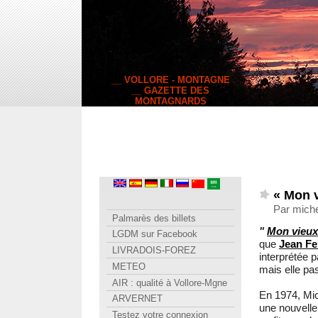
__ VOLLORE - MONTAGNE
__ GAZETTE DES
MONTAGNARDS
« Mon 
Par miche
Palmarès des billets
"
Mon vieux
LGDM sur Facebook
que
Jean Fe
LIVRADOIS-FOREZ
interprétée 
METEO
mais elle pa
AIR : qualité à Vollore-Mgne
En 1974, Mic
ARVERNET
une nouvelle 
Testez votre connexion