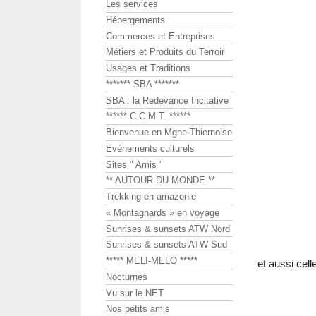
Les services
Hébergements
Commerces et Entreprises
Métiers et Produits du Terroir
Usages et Traditions
******* SBA *******
SBA : la Redevance Incitative
****** C.C.M.T. ******
Bienvenue en Mgne-Thiernoise
Evénements culturels
Sites " Amis "
** AUTOUR DU MONDE **
Trekking en amazonie
« Montagnards » en voyage
Sunrises & sunsets ATW Nord
Sunrises & sunsets ATW Sud
***** MELI-MELO *****
et aussi cel
Nocturnes
Vu sur le NET
Nos petits amis