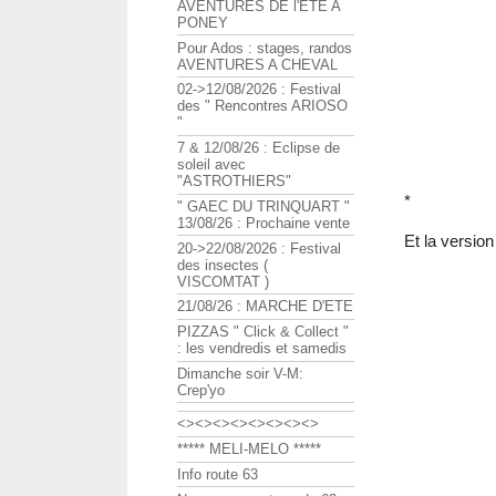
AVENTURES DE l'ETE A
PONEY
Pour Ados : stages, randos
AVENTURES A CHEVAL
02->12/08/2026 : Festival
des " Rencontres ARIOSO
"
7 & 12/08/26 : Eclipse de
soleil avec
"ASTROTHIERS"
*
" GAEC DU TRINQUART "
13/08/26 : Prochaine vente
Et la versio
20->22/08/2026 : Festival
des insectes (
VISCOMTAT )
21/08/26 : MARCHE D'ETE
PIZZAS " Click & Collect "
: les vendredis et samedis
Dimanche soir V-M:
Crep'yo
<><><><><><><><>
***** MELI-MELO *****
Info route 63