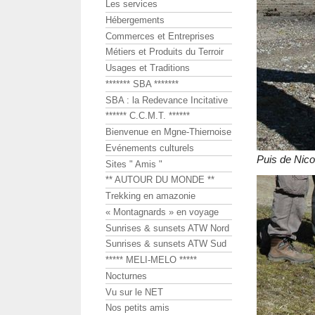
Les services
Hébergements
Commerces et Entreprises
Métiers et Produits du Terroir
Usages et Traditions
******* SBA *******
SBA : la Redevance Incitative
****** C.C.M.T. ******
Bienvenue en Mgne-Thiernoise
Evénements culturels
Puis de Nico
Sites " Amis "
** AUTOUR DU MONDE **
Trekking en amazonie
« Montagnards » en voyage
Sunrises & sunsets ATW Nord
Sunrises & sunsets ATW Sud
***** MELI-MELO *****
Nocturnes
Vu sur le NET
Nos petits amis