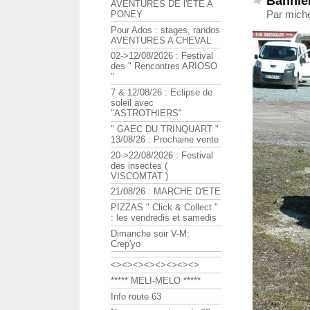
Bannier
AVENTURES DE l'ETE A
Par mich
PONEY
Pour Ados : stages, randos
AVENTURES A CHEVAL
02->12/08/2026 : Festival
des " Rencontres ARIOSO
"
7 & 12/08/26 : Eclipse de
soleil avec
"ASTROTHIERS"
" GAEC DU TRINQUART "
13/08/26 : Prochaine vente
20->22/08/2026 : Festival
des insectes (
VISCOMTAT )
21/08/26 : MARCHE D'ETE
PIZZAS " Click & Collect "
: les vendredis et samedis
Dimanche soir V-M:
Crep'yo
<><><><><><><><>
***** MELI-MELO *****
Info route 63