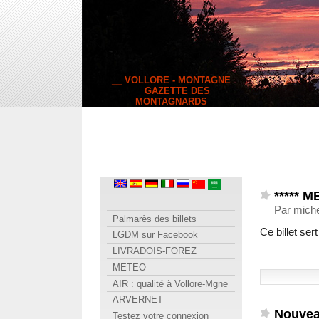
__ VOLLORE - MONTAGNE
__ GAZETTE DES
MONTAGNARDS
***** M
Par miche
Palmarès des billets
Ce billet ser
LGDM sur Facebook
LIVRADOIS-FOREZ
METEO
AIR : qualité à Vollore-Mgne
ARVERNET
Nouvea
Testez votre connexion