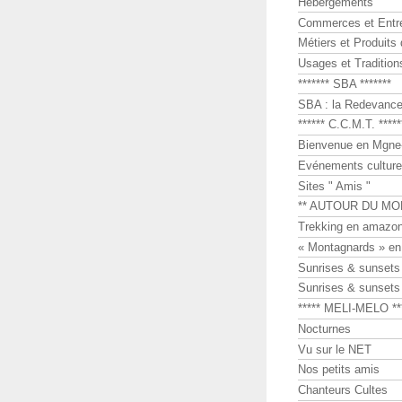
Hébergements
Commerces et Entr
Métiers et Produits 
Usages et Tradition
******* SBA *******
SBA : la Redevance 
****** C.C.M.T. *****
Bienvenue en Mgne-
Evénements culture
Sites " Amis "
** AUTOUR DU MO
Trekking en amazon
« Montagnards » en
Sunrises & sunset
Sunrises & sunset
***** MELI-MELO **
Nocturnes
Vu sur le NET
Nos petits amis
Chanteurs Cultes