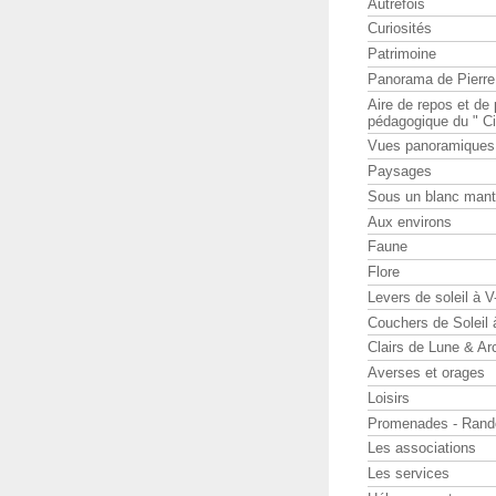
Autrefois
Curiosités
Patrimoine
Panorama de Pierr
Aire de repos et d
pédagogique du " Ci
Vues panoramiques
Paysages
Sous un blanc man
Aux environs
Faune
Flore
Levers de soleil à 
Couchers de Soleil
Clairs de Lune & Arc
Averses et orages
Loisirs
Promenades - Rand
Les associations
Les services