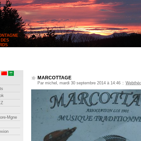
MONTAGNE
 DES
RDS
MARCOTTAGE
Par michel, mardi 30 septembre 2014 à 14:46
::
Webthè
ts
ok
EZ
lore-Mgne
exion