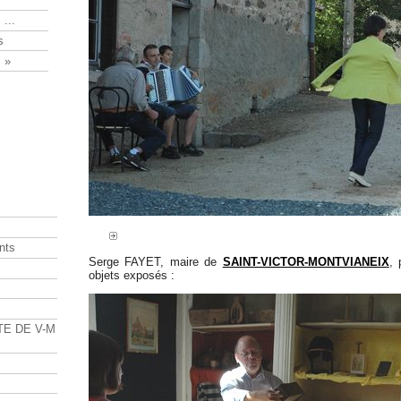
 ...
s
 »
nts
Serge FAYET, maire de
SAINT-VICTOR-MONTVIANEIX
, 
objets exposés :
s
TE DE V-M