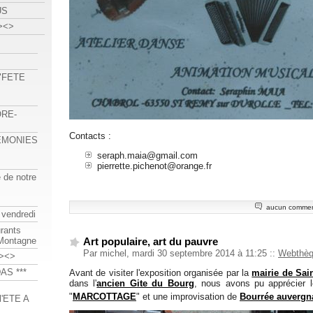
US
><>
 "FETE
ORE-
Contacts :
REMONIES
seraph.maia@gmail.com
pierrette.pichenot@orange.fr
e de notre
aucun commen
 vendredi
urants
-Montagne
Art populaire, art du pauvre
Par michel, mardi 30 septembre 2014 à 11:25
::
Webthè
><>
AS ***
Avant de visiter l'exposition organisée par la
mairie de Sai
dans l'
ancien Gite du Bourg
, nous avons pu apprécier l
"
MARCOTTAGE
" et une improvisation de
Bourrée auvergn
'ETE A