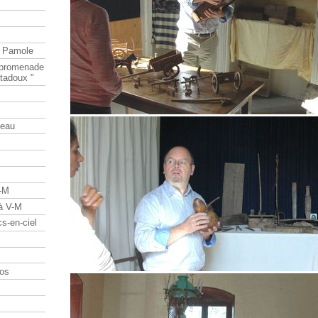
e Pamole
e promenade
tadoux "
teau
V-M
 à V-M
s-en-ciel
os