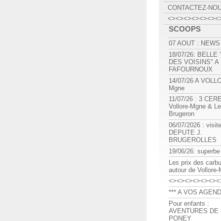
CONTACTEZ-NO
<><><><><><><
SCOOPS
07 AOUT : NEWS
18/07/26: BELLE
DES VOISINS" A
FAFOURNOUX
14/07/26 A VOLL
Mgne
11/07/26 : 3 CE
Vollore-Mgne & Le
Brugeron
06/07/2026 : visit
DEPUTE J.
BRUGEROLLES
19/06/26: superbe
Les prix des carb
autour de Vollore
<><><><><><><
*** A VOS AGEND
Pour enfants :
AVENTURES DE l
PONEY