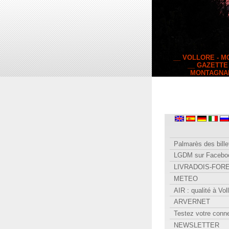
__ VOLLORE - 
__ GAZETTE
MONTAGNA
Palmarès des bille
LGDM sur Facebo
LIVRADOIS-FOR
METEO
AIR : qualité à Vol
ARVERNET
Testez votre conn
NEWSLETTER