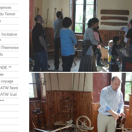
eprises
du Terroir
s
Incitative
*
Thiernoise
ls
NDE **
ie
 voyage
s ATW Nord
s ATW Sud
***