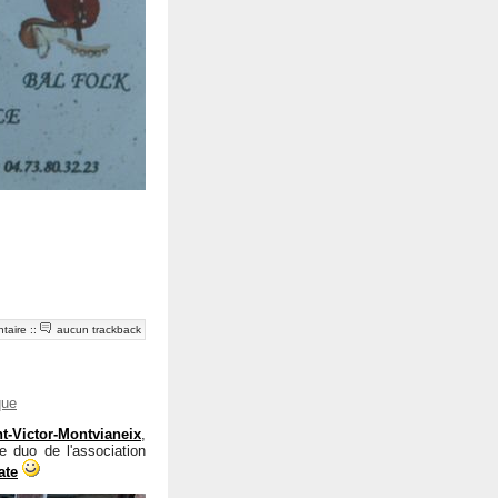
taire
::
aucun trackback
que
nt-Victor-Montvianeix
,
e duo de l'association
ate