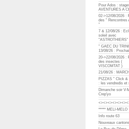
Pour Ados : stage
AVENTURES A C
02->12/08/2026 : 
des " Rencontre
"
7 & 12/08/26 : Ecl
soleil avec
"ASTROTHIERS"
" GAEC DU TRIN
13/08/26 : Procha
20->22/08/2026 : 
des insectes (
VISCOMTAT )
21/08/26 : MARC
PIZZAS " Click & 
: les vendredis et
Dimanche soir V-
Crep'yo
<><><><><><><
***** MELI-MELO *
Info route 63
Nouveaux cantons
Le Puy de Dôme