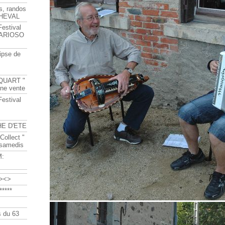
s, randos
HEVAL
Festival
s ARIOSO
ipse de
QUART "
ine vente
Festival
HE D'ETE
Collect "
 samedis
M:
><>
****
 du 63