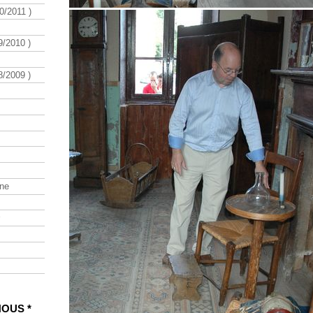
/2011 )
/2010 )
/2009 )
ine
NOUS *