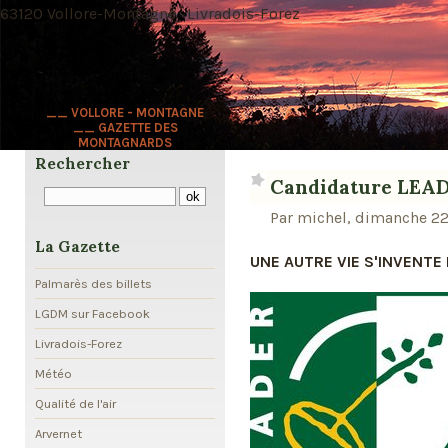
63120 Vollore-Montagne · Livradois-Forez
__ VOLLORE - MONTAGNE
__ GAZETTE DES
MONTAGNARDS
Rechercher
Candidature LEA
Par michel, dimanche 22
La Gazette
UNE AUTRE VIE S'INVENTE 
Palmarès des billets
LGDM sur Facebook
Livradois-Forez
Météo
Qualité de l'air
Arvernet