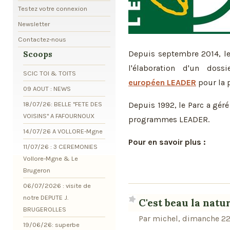
Testez votre connexion
Newsletter
Contactez-nous
Depuis septembre 2014, l
Scoops
l'élaboration d'un dos
SCIC TOI & TOITS
européen LEADER
pour la 
09 AOUT : NEWS
18/07/26: BELLE "FETE DES
Depuis 1992, le Parc a gér
VOISINS" A FAFOURNOUX
programmes LEADER.
14/07/26 A VOLLORE-Mgne
Pour en savoir plus :
11/07/26 : 3 CEREMONIES
Vollore-Mgne & Le
Brugeron
06/07/2026 : visite de
notre DEPUTE J.
C'est beau la natur
BRUGEROLLES
Par michel, dimanche 22
19/06/26: superbe