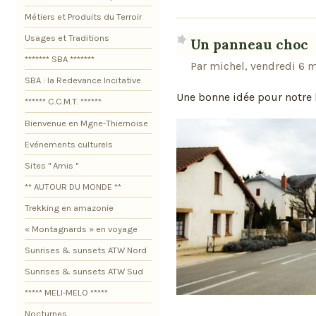
Métiers et Produits du Terroir
Usages et Traditions
Un panneau choc
******* SBA *******
Par michel, vendredi 6 
SBA : la Redevance Incitative
Une bonne idée pour notre
****** C.C.M.T. ******
Bienvenue en Mgne-Thiernoise
Evénements culturels
Sites " Amis "
** AUTOUR DU MONDE **
Trekking en amazonie
« Montagnards » en voyage
Sunrises & sunsets ATW Nord
Sunrises & sunsets ATW Sud
***** MELI-MELO *****
Nocturnes