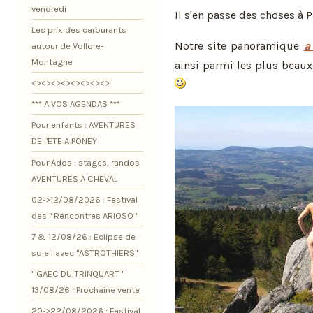
vendredi
Il s'en passe des choses à 
Les prix des carburants
Notre site panoramique
a
autour de Vollore-
Montagne
ainsi parmi les plus beaux
<><><><><><><><>
*** A VOS AGENDAS ***
Pour enfants : AVENTURES
DE l'ETE A PONEY
Pour Ados : stages, randos
AVENTURES A CHEVAL
02->12/08/2026 : Festival
des " Rencontres ARIOSO "
7 & 12/08/26 : Eclipse de
soleil avec "ASTROTHIERS"
" GAEC DU TRINQUART "
13/08/26 : Prochaine vente
20->22/08/2026 : Festival