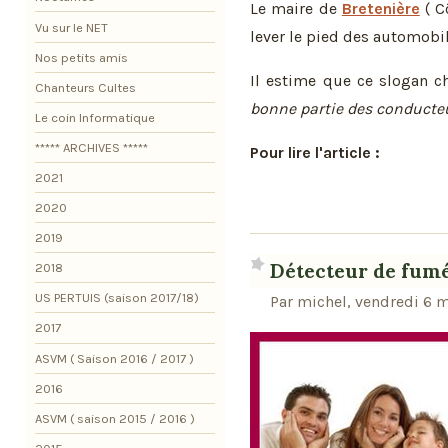
Le maire de
Bretenière
( Cô
Vu sur le NET
lever le pied des automobi
Nos petits amis
Il estime que ce slogan 
Chanteurs Cultes
bonne partie des conducte
Le coin Informatique
***** ARCHIVES *****
Pour lire l'article :
2021
2020
2019
Détecteur de fum
2018
US PERTUIS (saison 2017/18)
Par michel, vendredi 6 
2017
ASVM ( Saison 2016 / 2017 )
2016
ASVM ( saison 2015 / 2016 )