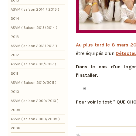
2015
ASVM ( saison 2014 / 2015 )
2014
ASVM ( Saison 2013/2014 )
2013
Au plus tard le 8 mars 2
ASVM ( saison 2012/2013 )
être équipés d'un
Détecteu
2012
ASVM ( saison 2011/2012 )
Dans le cas d'un logem
2011
l'installer.
ASVM ( Saison 2010/2011 )
2010
ASVM ( saison 2009/2010 )
Pour voir le test " QUE CHO
2009
ASVM ( saison 2008/2009 )
2008