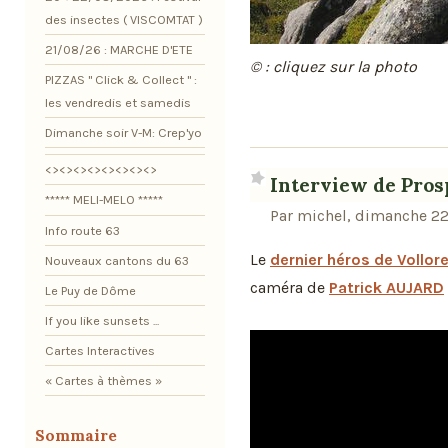
des insectes ( VISCOMTAT )
21/08/26 : MARCHE D'ETE
© : cliquez sur la photo
PIZZAS " Click & Collect " :
les vendredis et samedis
Dimanche soir V-M: Crep'yo
<><><><><><><><>
Interview de Pro
***** MELI-MELO *****
Par michel, dimanche 22
Info route 63
Le
dernier héros de Vollo
Nouveaux cantons du 63
caméra de
Patrick AUJARD
Le Puy de Dôme
If you like sunsets ...
Cartes Interactives
« Cartes à thèmes »
Sommaire