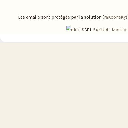
Les emails sont protégés par la solution (
raKoonsKy
SARL
Eur'Net
·
Mention