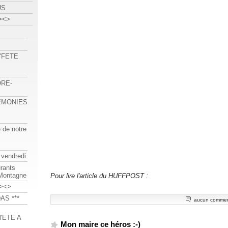
US
><>
 "FETE
ORE-
REMONIES
e de notre
 vendredi
urants
-Montagne
Pour lire l'article du HUFFPOST :
><>
AS ***
aucun commen
'ETE A
Mon maire ce héros :-)