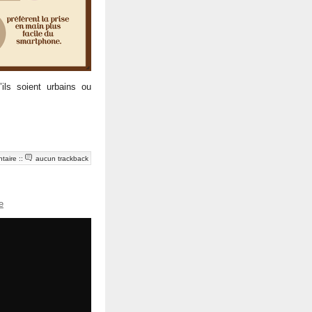
’ils soient urbains ou
taire
::
aucun trackback
e