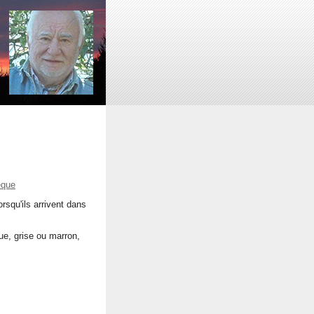
èque
rsqu'ils arrivent dans
eue, grise ou marron,