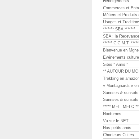
Hébergements
Commerces et Entr
Métiers et Produits 
Usages et Tradition
******* SBA *******
SBA : la Redevance 
****** C.C.M.T. *****
Bienvenue en Mgne-
Evénements culture
Sites " Amis "
** AUTOUR DU MO
Trekking en amazon
« Montagnards » en
Sunrises & sunset
Sunrises & sunset
***** MELI-MELO **
Nocturnes
Vu sur le NET
Nos petits amis
Chanteurs Cultes