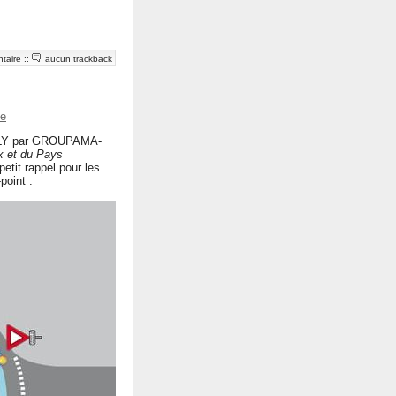
taire
::
aucun trackback
e
MPOLY par GROUPAMA-
x et du Pays
etit rappel pour les
point :