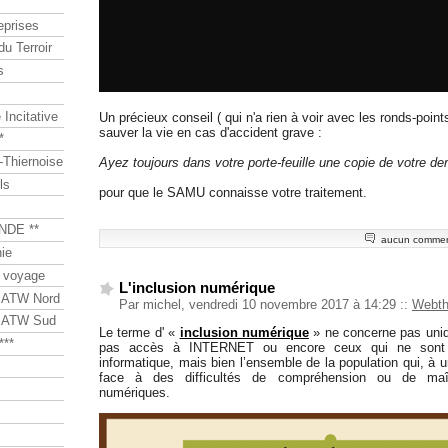
eprises
du Terroir
s
Incitative
Un précieux conseil ( qui n'a rien à voir avec les ronds-poin
sauver la vie en cas d'accident grave :
*
Thiernoise
Ayez toujours dans votre porte-feuille une copie de votre d
ls
pour que le SAMU connaisse votre traitement.
NDE **
aucun commen
ie
 voyage
L'inclusion numérique
s ATW Nord
Par michel, vendredi 10 novembre 2017 à 14:29
::
Webt
s ATW Sud
Le terme d' «
inclusion numérique
» ne concerne pas uniq
***
pas accès à INTERNET ou encore ceux qui ne sont p
informatique, mais bien l’ensemble de la population qui, à 
face à des difficultés de compréhension ou de maît
numériques.