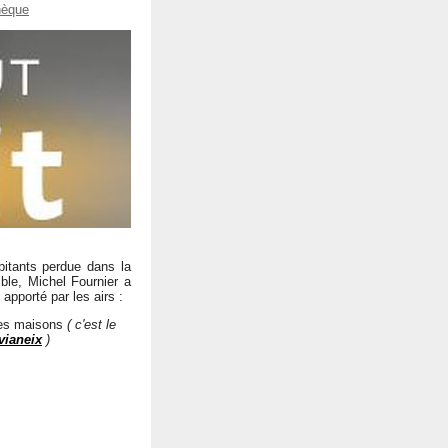
hèque
itants perdue dans la
ble, Michel Fournier a
 apporté par les airs :
 des maisons
( c'est le
vianeix
)