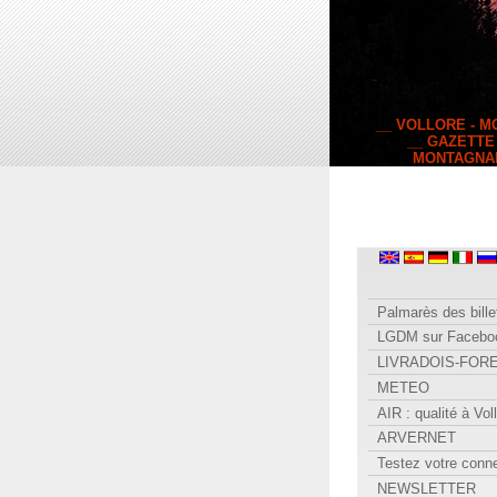
__ VOLLORE - 
__ GAZETTE
MONTAGNA
Palmarès des bille
LGDM sur Facebo
LIVRADOIS-FOR
METEO
AIR : qualité à Vol
ARVERNET
Testez votre conn
NEWSLETTER