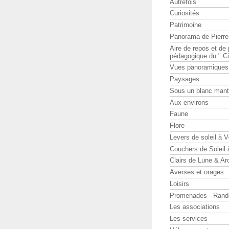
Autrefois
Curiosités
Patrimoine
Panorama de Pierr
Aire de repos et d
pédagogique du " Ci
Vues panoramiques
Paysages
Sous un blanc man
Aux environs
Faune
Flore
Levers de soleil à 
Couchers de Soleil
Clairs de Lune & Arc
Averses et orages
Loisirs
Promenades - Rand
Les associations
Les services