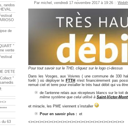
Par michel, vendredi 17 novembre 2017 à 19:26
::
Webt
s, randos
HEVAL
Festival
s ARIOSO
ipse de
QUART "
ine vente
Festival
Pour tout savoir sur le THD, cliquez sur le logo ci-dessus
HE D'ETE
Dans les Vosges, aux Voivres ( une commune de 330 hab
Collect "
forêt ) où déployer le
FTTH
n'est financièrement pas possi
 samedis
remué ciel et terre pour installer le très haut débit qui va être
M:
de l'antenne relais aux récepteurs blancs sur le toit
même système que celui utilisé à
Saint-Victor-Mont
><>
et miracle, les PME viennent s’installer
****
Pour en savoir plus :
et
 du 63
<><><><><><><><><><><><><><><><><><><><><>