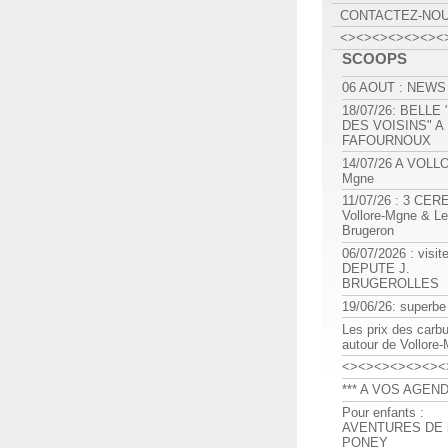
CONTACTEZ-NO
<><><><><><><
SCOOPS
06 AOUT : NEWS
18/07/26: BELLE
DES VOISINS" A
FAFOURNOUX
14/07/26 A VOLL
Mgne
11/07/26 : 3 CE
Vollore-Mgne & Le
Brugeron
06/07/2026 : visit
DEPUTE J.
BRUGEROLLES
19/06/26: superbe
Les prix des carb
autour de Vollore
<><><><><><><
*** A VOS AGEND
Pour enfants :
AVENTURES DE l
PONEY