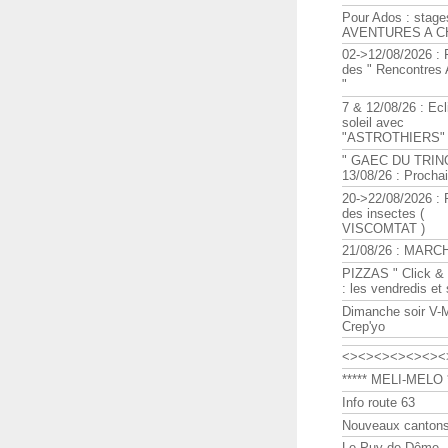
Pour Ados : stage
AVENTURES A C
02->12/08/2026 : 
des " Rencontre
"
7 & 12/08/26 : Ecl
soleil avec
"ASTROTHIERS"
" GAEC DU TRIN
13/08/26 : Procha
20->22/08/2026 : 
des insectes (
VISCOMTAT )
21/08/26 : MARC
PIZZAS " Click & 
: les vendredis et
Dimanche soir V-
Crep'yo
<><><><><><><
***** MELI-MELO *
Info route 63
Nouveaux cantons
Le Puy de Dôme