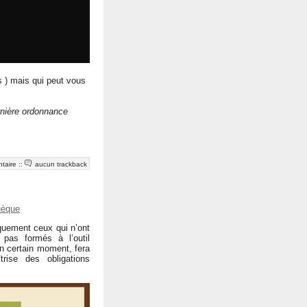
ts ) mais qui peut vous
ernière ordonnance
taire
::
aucun trackback
hèque
uement ceux qui n’ont
as formés à l’outil
un certain moment, fera
rise des obligations