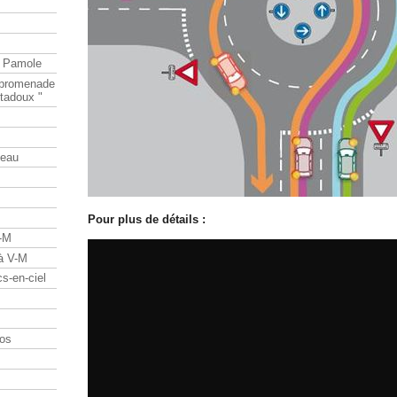
e Pamole
e promenade
tadoux "
teau
Pour plus de détails :
V-M
 à V-M
s-en-ciel
os