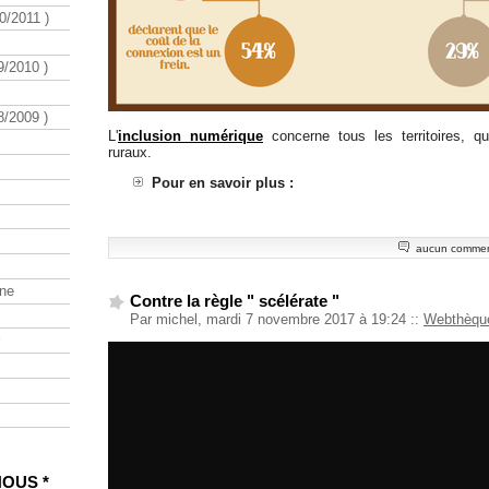
/2011 )
/2010 )
/2009 )
L'
inclusion numérique
concerne tous les territoires, qu
ruraux.
Pour en savoir plus :
aucun commen
ine
Contre la règle " scélérate "
Par michel, mardi 7 novembre 2017 à 19:24
::
Webthèqu
NOUS *