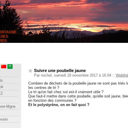
MONTAGNE
 DES
RDS
Suivre une poubelle jaune
Par michel, samedi 18 novembre 2017 à 16:04
::
Webth
ts
Combien de déchets de la poubelle jaune ne sont pas triés lo
ok
les centres de tri ?
Le tri qu'on fait chez soi est-il vraiment utile ?
EZ
Que faut-il mettre dans cette poubelle, qu'elle soit jaune, bl
en fonction des communes ?
Et le polystyrène, on en fait quoi ?
lore-Mgne
exion