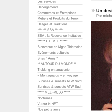
Les services
Hébergements
Un des
Commerces et Entreprises
Par miche
Métiers et Produits du Terroir
Usages et Traditions
******* SBA *******
SBA : la Redevance Incitative
****** C.C.M.T. ******
Bienvenue en Mgne-Thiernoise
Evénements culturels
Sites " Amis "
** AUTOUR DU MONDE **
Trekking en amazonie
« Montagnards » en voyage
Sunrises & sunsets ATW Nord
Sunrises & sunsets ATW Sud
***** MELI-MELO *****
Nocturnes
Vu sur le NET
Nos petits amis