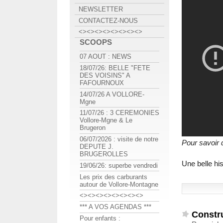
NEWSLETTER
CONTACTEZ-NOUS
<><><><><><><><>
SCOOPS
07 AOUT : NEWS
18/07/26: BELLE "FETE
DES VOISINS" A
FAFOURNOUX
14/07/26 A VOLLORE-
Mgne
11/07/26 : 3 CEREMONIES
Vollore-Mgne & Le
Brugeron
06/07/2026 : visite de notre
Pour savoir q
DEPUTE J.
BRUGEROLLES
Une belle hi
19/06/26: superbe vendredi
Les prix des carburants
autour de Vollore-Montagne
<><><><><><><><>
*** A VOS AGENDAS ***
Constru
Pour enfants :