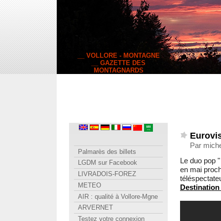
__ VOLLORE - MONTAGNE
__ GAZETTE DES
MONTAGNARDS
Eurovis
Par miche
Palmarès des billets
Le duo pop 
LGDM sur Facebook
en mai proc
LIVRADOIS-FOREZ
téléspectateu
METEO
Destination
AIR : qualité à Vollore-Mgne
ARVERNET
Testez votre connexion