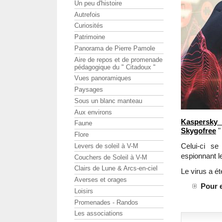
Un peu d'histoire
Autrefois
Curiosités
Patrimoine
Panorama de Pierre Pamole
Aire de repos et de promenade
pédagogique du " Citadoux "
Vues panoramiques
Paysages
Sous un blanc manteau
Aux environs
Kaspersky
Faune
Skygofree
"
Flore
Celui-ci se
Levers de soleil à V-M
espionnant le
Couchers de Soleil à V-M
Clairs de Lune & Arcs-en-ciel
Le virus a é
Averses et orages
Pour e
Loisirs
Promenades - Randos
Les associations