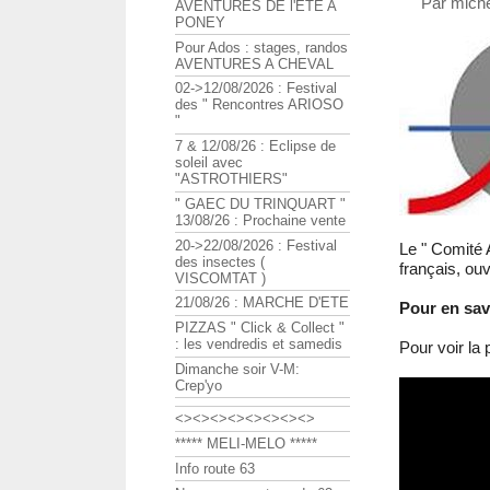
Par miche
AVENTURES DE l'ETE A
PONEY
Pour Ados : stages, randos
AVENTURES A CHEVAL
02->12/08/2026 : Festival
des " Rencontres ARIOSO
"
7 & 12/08/26 : Eclipse de
soleil avec
"ASTROTHIERS"
" GAEC DU TRINQUART "
13/08/26 : Prochaine vente
20->22/08/2026 : Festival
Le " Comité A
des insectes (
français, ouv
VISCOMTAT )
21/08/26 : MARCHE D'ETE
Pour en savo
PIZZAS " Click & Collect "
: les vendredis et samedis
Pour voir la
Dimanche soir V-M:
Crep'yo
<><><><><><><><>
***** MELI-MELO *****
Info route 63