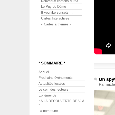
Nouveaux cantons du 63
Le Puy de Dôme
If you like sunsets ...
Cartes Interactives
« Cartes à thèmes »
* SOMMAIRE *
Accueil
Prochains événements
Un spy
Actualités locales
Par miche
Le coin des lecteurs
Ephéméride
* A LA DECOUVERTE DE V-M
*
La commune