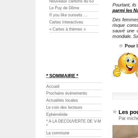
Nouveaux cantons du 63
Pourtant, il
Le Puy de Dôme
parmi les N
If you like sunsets ...
Des femmes 
Cartes Interactives
risque consc
« Cartes à thèmes »
sauvé une o
mondiale. Sa
Pour l
* SOMMAIRE *
Accueil
Prochains événements
Actualités locales
Le coin des lecteurs
Les po
Ephéméride
Par miche
* A LA DECOUVERTE DE V-M
*
La commune