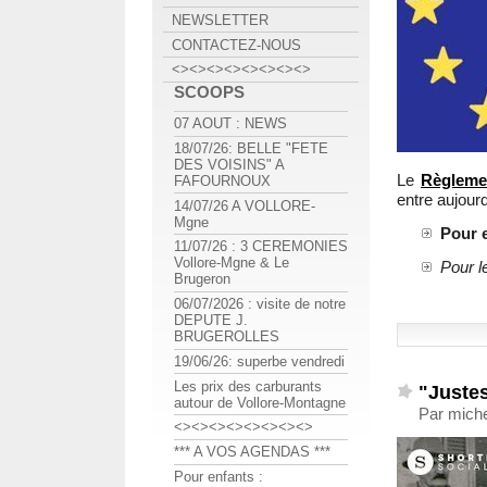
NEWSLETTER
CONTACTEZ-NOUS
<><><><><><><><>
SCOOPS
07 AOUT : NEWS
18/07/26: BELLE "FETE
DES VOISINS" A
Le
Règleme
FAFOURNOUX
entre aujourd
14/07/26 A VOLLORE-
Mgne
Pour e
11/07/26 : 3 CEREMONIES
Vollore-Mgne & Le
Pour 
Brugeron
06/07/2026 : visite de notre
DEPUTE J.
BRUGEROLLES
19/06/26: superbe vendredi
Les prix des carburants
"Justes
autour de Vollore-Montagne
Par miche
<><><><><><><><>
*** A VOS AGENDAS ***
Pour enfants :