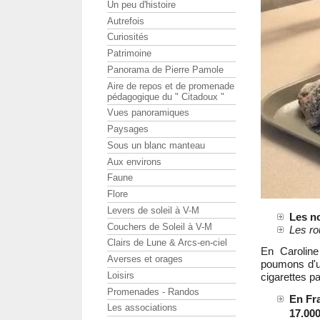
Un peu d'histoire
Autrefois
Curiosités
Patrimoine
Panorama de Pierre Pamole
Aire de repos et de promenade
pédagogique du " Citadoux "
Vues panoramiques
Paysages
Sous un blanc manteau
Aux environs
Faune
Flore
Levers de soleil à V-M
Les no
Couchers de Soleil à V-M
Les ro
Clairs de Lune & Arcs-en-ciel
En Caroline
Averses et orages
poumons d'u
Loisirs
cigarettes par
Promenades - Randos
En Fra
Les associations
17.00