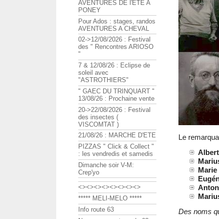
AVENTURES DE l'ETE A
PONEY
Pour Ados : stages, randos
AVENTURES A CHEVAL
02->12/08/2026 : Festival
des " Rencontres ARIOSO
"
7 & 12/08/26 : Eclipse de
soleil avec
"ASTROTHIERS"
" GAEC DU TRINQUART "
13/08/26 : Prochaine vente
20->22/08/2026 : Festival
des insectes (
VISCOMTAT )
21/08/26 : MARCHE D'ETE
Le remarqu
PIZZAS " Click & Collect "
Albert
: les vendredis et samedis
Marius
Dimanche soir V-M:
Marie 
Crep'yo
Eugéni
Anton
<><><><><><><><>
Mariu
***** MELI-MELO *****
Info route 63
Des noms qu