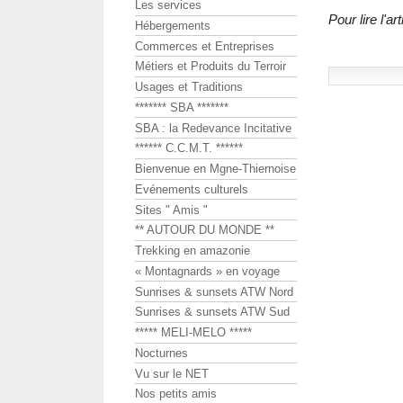
Les services
Pour lire l'ar
Hébergements
Commerces et Entreprises
Métiers et Produits du Terroir
Usages et Traditions
******* SBA *******
SBA : la Redevance Incitative
****** C.C.M.T. ******
Bienvenue en Mgne-Thiernoise
Evénements culturels
Sites " Amis "
** AUTOUR DU MONDE **
Trekking en amazonie
« Montagnards » en voyage
Sunrises & sunsets ATW Nord
Sunrises & sunsets ATW Sud
***** MELI-MELO *****
Nocturnes
Vu sur le NET
Nos petits amis