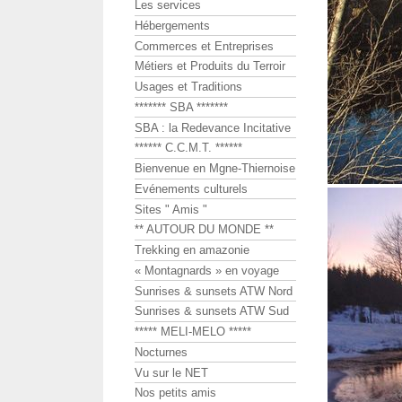
Les services
Hébergements
Commerces et Entreprises
Métiers et Produits du Terroir
Usages et Traditions
******* SBA *******
SBA : la Redevance Incitative
****** C.C.M.T. ******
Bienvenue en Mgne-Thiernoise
Evénements culturels
Sites " Amis "
** AUTOUR DU MONDE **
Trekking en amazonie
« Montagnards » en voyage
Sunrises & sunsets ATW Nord
Sunrises & sunsets ATW Sud
***** MELI-MELO *****
Nocturnes
Vu sur le NET
Nos petits amis