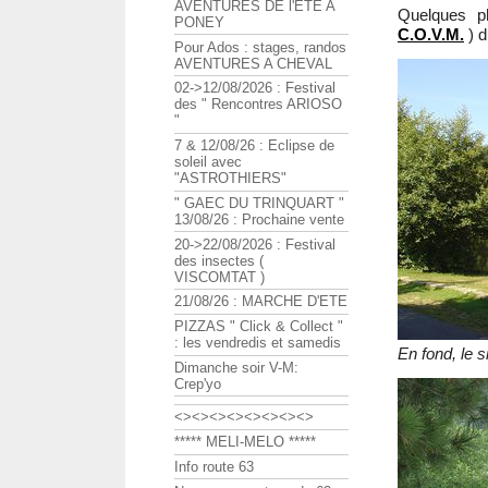
AVENTURES DE l'ETE A
Quelques ph
PONEY
C.O.V.M.
) d
Pour Ados : stages, randos
AVENTURES A CHEVAL
02->12/08/2026 : Festival
des " Rencontres ARIOSO
"
7 & 12/08/26 : Eclipse de
soleil avec
"ASTROTHIERS"
" GAEC DU TRINQUART "
13/08/26 : Prochaine vente
20->22/08/2026 : Festival
des insectes (
VISCOMTAT )
21/08/26 : MARCHE D'ETE
PIZZAS " Click & Collect "
: les vendredis et samedis
En fond, le 
Dimanche soir V-M:
Crep'yo
<><><><><><><><>
***** MELI-MELO *****
Info route 63