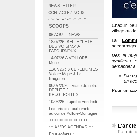
NEWSLETTER
CONTACTEZ-NOUS
<><><><><><><><>
Chacun peut 
SCOOPS
village ou de
06 AOUT : NEWS
La
Commi
18/07/26: BELLE "FETE
accompagne
DES VOISINS" A
FAFOURNOUX
Dès la mi-ja
14/07/26 A VOLLORE-
syndicats, 
Mgne
demander à l
11/07/26 : 3 CEREMONIES
Vollore-Mgne & Le
l’enre
Brugeron
un acc
06/07/2026 : visite de notre
Pour en savo
DEPUTE J.
BRUGEROLLES
19/06/26: superbe vendredi
Les prix des carburants
autour de Vollore-Montagne
<><><><><><><><>
L'ancie
*** A VOS AGENDAS ***
Par miche
Pour enfants :