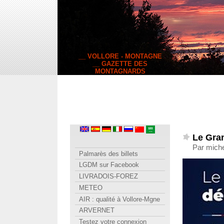
__ VOLLORE - MONTAGNE
__ GAZETTE DES
MONTAGNARDS
Le Gra
Par mich
Palmarès des billets
LGDM sur Facebook
LIVRADOIS-FOREZ
METEO
AIR : qualité à Vollore-Mgne
ARVERNET
Testez votre connexion