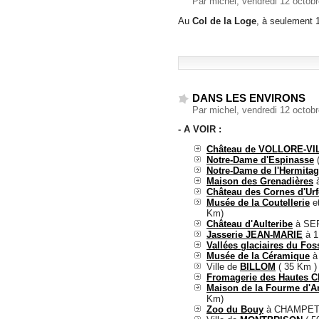
Par michel, vendredi 12 octob
Au
Col de la Loge
, à seulement 
DANS LES ENVIRONS
Par michel, vendredi 12 octob
- A VOIR :
Château de VOLLORE-VI
Notre-Dame d'Espinasse
(
Notre-Dame de l'Hermita
Maison des Grenadières
Château des Cornes d'Urf
Musée de la Coutellerie
e
Km)
Château d'Aulteribe
à SER
Jasserie JEAN-MARIE
à 1
Vallées glaciaires du Fos
Musée de la Céramique
à
Ville de
BILLOM
( 35 Km ) 
Fromagerie des Hautes 
Maison de la Fourme d'A
Km)
Zoo du Bouy
à CHAMPETI