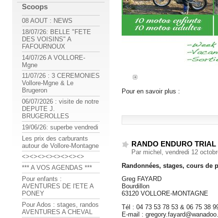
Scoops
08 AOUT : NEWS
18/07/26: BELLE "FETE
DES VOISINS" A
FAFOURNOUX
14/07/26 A VOLLORE-
Mgne
11/07/26 : 3 CEREMONIES
Vollore-Mgne & Le
Brugeron
Pour en savoir plus :
06/07/2026 : visite de notre
DEPUTE J.
BRUGEROLLES
19/06/26: superbe vendredi
Les prix des carburants
RANDO ENDURO TRIAL
autour de Vollore-Montagne
Par michel, vendredi 12 octob
<><><><><><><><>
Randonnées, stages, cours de p
*** A VOS AGENDAS ***
Pour enfants :
Greg FAYARD
AVENTURES DE l'ETE A
Bourdillon
PONEY
63120 VOLLORE-MONTAGNE
Pour Ados : stages, randos
Tél : 04 73 53 78 53 & 06 75 38 9
AVENTURES A CHEVAL
E-mail : gregory.fayard@wanadoo.