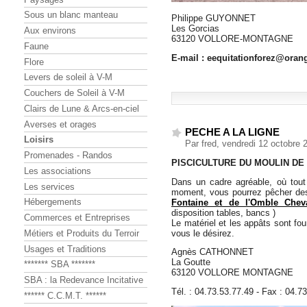
Sous un blanc manteau
Philippe GUYONNET
Les Gorcias
Aux environs
63120 VOLLORE-MONTAGNE
Faune
E-mail : eequitationforez@orang
Flore
Levers de soleil à V-M
Couchers de Soleil à V-M
Clairs de Lune & Arcs-en-ciel
Averses et orages
PECHE A LA LIGNE
Loisirs
Par fred, vendredi 12 octobre
Promenades - Randos
PISCICULTURE DU MOULIN DE
Les associations
Dans un cadre agréable, où tout
Les services
moment, vous pourrez pêcher d
Hébergements
Fontaine et de l'Omble Cheva
disposition tables, bancs )
Commerces et Entreprises
Le matériel et les appâts sont fo
vous le désirez.
Métiers et Produits du Terroir
Usages et Traditions
Agnès CATHONNET
La Goutte
******* SBA *******
63120 VOLLORE MONTAGNE
SBA : la Redevance Incitative
Tél. : 04.73.53.77.49 - Fax : 04.7
****** C.C.M.T. ******