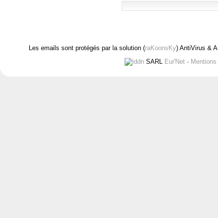
Les emails sont protégés par la solution (
raKoonsKy
) AntiVirus & 
SARL
Eur'Net
·
Mentions