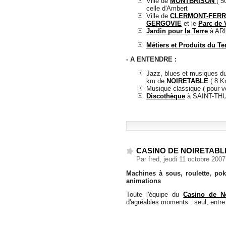
Ville de
MONTBRISON
( 5
celle d'Ambert
Ville de
CLERMONT-FER
GERGOVIE
et le
Parc de
Jardin pour la Terre
à ARL
Métiers et Produits du Ter
- A ENTENDRE :
Jazz, blues et musiques d
km de
NOIRETABLE
( 8 K
Musique classique ( pour v
Discothèque
à SAINT-THUR
CASINO DE NOIRETABL
Par fred, jeudi 11 octobre 200
Machines à sous, roulette, poke
animations
Toute l'équipe du
Casino de No
d'agréables moments : seul, entre