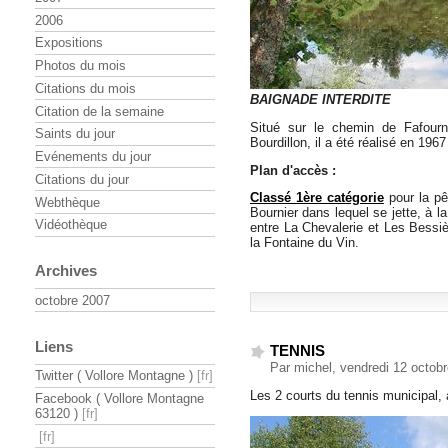
2006
Expositions
Photos du mois
Citations du mois
BAIGNADE INTERDITE
Citation de la semaine
Situé sur le chemin de Fafourn
Saints du jour
Bourdillon, il a été réalisé en 1967
Evénements du jour
Plan d'accès :
Citations du jour
Classé 1ère catégorie
pour la pêc
Webthèque
Bournier dans lequel se jette, à l
Vidéothèque
entre La Chevalerie et Les Bessiè
la Fontaine du Vin.
Archives
octobre 2007
Liens
TENNIS
Par michel, vendredi 12 octob
Twitter ( Vollore Montagne )
Les 2 courts du tennis municipal,
Facebook ( Vollore Montagne
63120 )