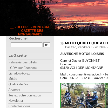
63120 Vollore-Montagne · Livradois-Forez
__ VOLLORE - MONTAGNE
__ GAZETTE DES
MONTAGNARDS
Rechercher
MOTO QUAD EQUITATI
Par fred, vendredi 12 octobre
AUVERGNE MOTOS LOISIRS
La Gazette
Carol et Xavier GUYONNET
Palmarès des billets
Bournier
63120 VOLLORE-MONTAGNE
LGDM sur Facebook
Livradois-Forez
Mail : xguyonnet@wanadoo.fr - Tel
Carol : 06 63 13 12 46 - Xavier : 
Météo
Qualité de l'air
Arvernet
Testez votre connexion
Newsletter
Contactez-nous