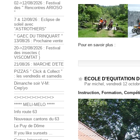
02->12/08/2026 : Festival
des " Rencontres ARIOSO
"
7 & 12/08/26 : Eclipse de
soleil avec
"ASTROTHIERS"
" GAEC DU TRINQUART "
13/08/26 : Prochaine vente
Pour en savoir plus :
20->22/08/2026 : Festival
des insectes (
VISCOMTAT )
21/08/26 : MARCHE D'ETE
PIZZAS " Click & Collect "
: les vendredis et samedis
ECOLE D'EQUITATION 
Dimanche soir V-M:
Par michel, vendredi 12 octob
Crep'yo
Instruction, Formation, Compéti
<><><><><><><><>
***** MELI-MELO *****
Info route 63
Nouveaux cantons du 63
Le Puy de Dôme
If you like sunsets ...