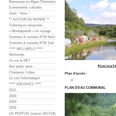
Bienvenue en Mgne-Thiernoise
Evénements culturels
Sites " Amis "
** AUTOUR DU MONDE **
Trekking en amazonie
« Montagnards » en voyage
Sunrises & sunsets ATW Nord
Sunrises & sunsets ATW Sud
***** MELI-MELO *****
Nocturnes
Vu sur le NET
Piscicul
Nos petits amis
Chanteurs Cultes
Plan d'accès :
Le coin Informatique
***** ARCHIVES *****
PLAN D'EAU COMMUNAL
2021
2020
2019
2018
US PERTUIS (saison 2017/18)