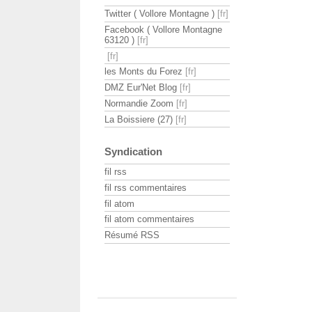
Twitter ( Vollore Montagne )
Facebook ( Vollore Montagne
63120 )
les Monts du Forez
DMZ Eur'Net Blog
Normandie Zoom
La Boissiere (27)
Syndication
fil rss
fil rss commentaires
fil atom
fil atom commentaires
Résumé RSS