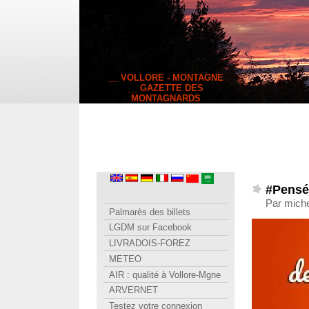
__ VOLLORE - MONTAGNE
__ GAZETTE DES
MONTAGNARDS
#Pensé
Par miche
Palmarès des billets
LGDM sur Facebook
LIVRADOIS-FOREZ
METEO
AIR : qualité à Vollore-Mgne
ARVERNET
Testez votre connexion