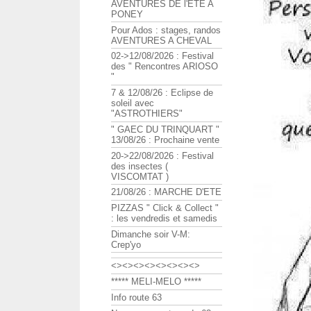
AVENTURES DE l'ETE A
PONEY
Pour Ados : stages, randos
AVENTURES A CHEVAL
02->12/08/2026 : Festival
des " Rencontres ARIOSO
"
7 & 12/08/26 : Eclipse de
soleil avec
"ASTROTHIERS"
" GAEC DU TRINQUART "
13/08/26 : Prochaine vente
20->22/08/2026 : Festival
des insectes (
VISCOMTAT )
21/08/26 : MARCHE D'ETE
PIZZAS " Click & Collect "
: les vendredis et samedis
Dimanche soir V-M:
Crep'yo
<><><><><><><><>
***** MELI-MELO *****
Info route 63