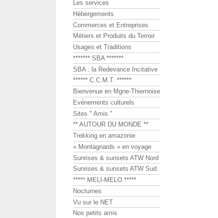
Les services
Hébergements
Commerces et Entreprises
Métiers et Produits du Terroir
Usages et Traditions
******* SBA *******
SBA : la Redevance Incitative
****** C.C.M.T. ******
Bienvenue en Mgne-Thiernoise
Evénements culturels
Sites " Amis "
** AUTOUR DU MONDE **
Trekking en amazonie
« Montagnards » en voyage
Sunrises & sunsets ATW Nord
Sunrises & sunsets ATW Sud
***** MELI-MELO *****
Nocturnes
Vu sur le NET
Nos petits amis