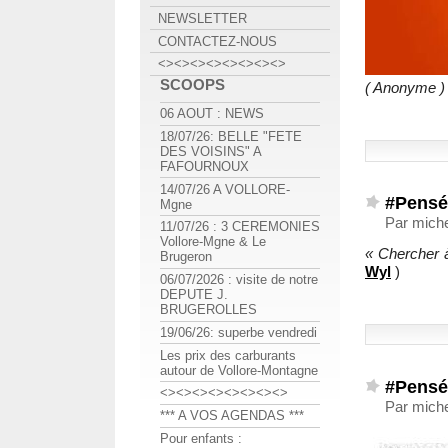
NEWSLETTER
CONTACTEZ-NOUS
<><><><><><><><>
SCOOPS
( Anonyme )
06 AOUT : NEWS
18/07/26: BELLE "FETE
DES VOISINS" A
FAFOURNOUX
14/07/26 A VOLLORE-
#Pensé
Mgne
Par miche
11/07/26 : 3 CEREMONIES
Vollore-Mgne & Le
« Chercher 
Brugeron
Wyl
)
06/07/2026 : visite de notre
DEPUTE J.
BRUGEROLLES
19/06/26: superbe vendredi
Les prix des carburants
autour de Vollore-Montagne
#Pensé
<><><><><><><><>
Par miche
*** A VOS AGENDAS ***
Pour enfants :