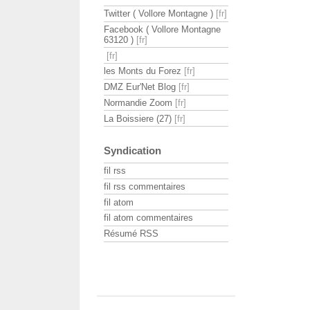
Twitter ( Vollore Montagne )
Facebook ( Vollore Montagne
63120 )
les Monts du Forez
DMZ Eur'Net Blog
Normandie Zoom
La Boissiere (27)
Syndication
fil rss
fil rss commentaires
fil atom
fil atom commentaires
Résumé RSS