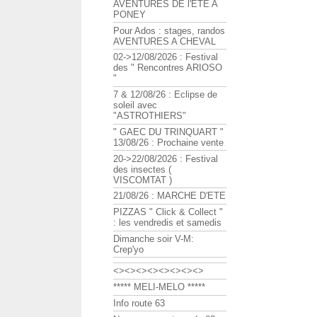
AVENTURES DE l'ETE A
PONEY
Pour Ados : stages, randos
AVENTURES A CHEVAL
02->12/08/2026 : Festival
des " Rencontres ARIOSO
"
7 & 12/08/26 : Eclipse de
soleil avec
"ASTROTHIERS"
" GAEC DU TRINQUART "
13/08/26 : Prochaine vente
20->22/08/2026 : Festival
des insectes (
VISCOMTAT )
21/08/26 : MARCHE D'ETE
PIZZAS " Click & Collect "
: les vendredis et samedis
Dimanche soir V-M:
Crep'yo
<><><><><><><><>
***** MELI-MELO *****
Info route 63