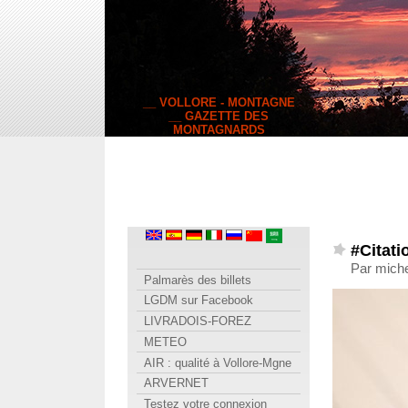
__ VOLLORE - MONTAGNE
__ GAZETTE DES
MONTAGNARDS
#Citati
Par miche
Palmarès des billets
LGDM sur Facebook
LIVRADOIS-FOREZ
METEO
AIR : qualité à Vollore-Mgne
ARVERNET
Testez votre connexion