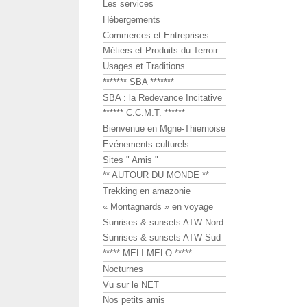
Les services
Hébergements
Commerces et Entreprises
Métiers et Produits du Terroir
Usages et Traditions
******* SBA *******
SBA : la Redevance Incitative
****** C.C.M.T. ******
Bienvenue en Mgne-Thiernoise
Evénements culturels
Sites " Amis "
** AUTOUR DU MONDE **
Trekking en amazonie
« Montagnards » en voyage
Sunrises & sunsets ATW Nord
Sunrises & sunsets ATW Sud
***** MELI-MELO *****
Nocturnes
Vu sur le NET
Nos petits amis