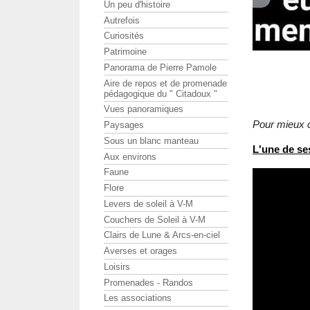
Un peu d'histoire
Autrefois
Curiosités
Patrimoine
Panorama de Pierre Pamole
Aire de repos et de promenade
pédagogique du " Citadoux "
Vues panoramiques
Pour mieux c
Paysages
Sous un blanc manteau
L'une de se
Aux environs
Faune
Flore
Levers de soleil à V-M
Couchers de Soleil à V-M
Clairs de Lune & Arcs-en-ciel
Averses et orages
Loisirs
Promenades - Randos
Les associations