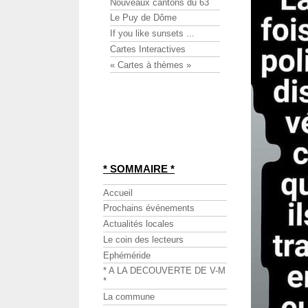
Nouveaux cantons du 63
Le Puy de Dôme
If you like sunsets ...
Cartes Interactives
« Cartes à thèmes »
* SOMMAIRE *
Accueil
Prochains événements
Actualités locales
Le coin des lecteurs
Ephéméride
* A LA DECOUVERTE DE V-M
*
La commune