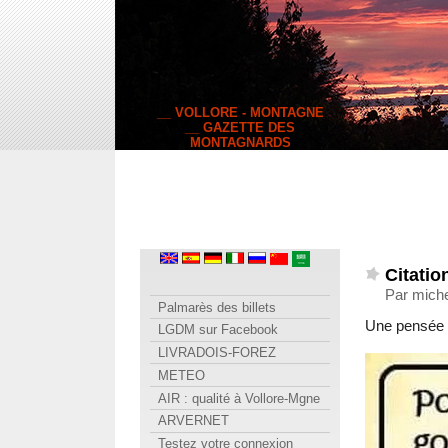
__ VOLLORE - MONTAGNE
__ GAZETTE DES
MONTAGNARDS
Citatio
Par miche
Palmarès des billets
Une pensée 
LGDM sur Facebook
LIVRADOIS-FOREZ
METEO
AIR : qualité à Vollore-Mgne
ARVERNET
Testez votre connexion