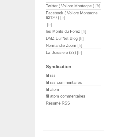
Twitter ( Vollore Montagne )
Facebook ( Vollore Montagne
63120 )
les Monts du Forez
DMZ Eur'Net Blog
Normandie Zoom
La Boissiere (27)
Syndication
fil rss
fil rss commentaires
fil atom
fil atom commentaires
Résumé RSS