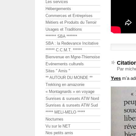
Les services
Hébergements
Commerces et Entreprises
Métiers et Produits du Terroir
Usages et Traditions
******* SBA *******
SBA : la Redevance Incitative
****** C.C.M.T. ******
Bienvenue en Mgne-Thiernoise
Citatio
Evénements culturels
Par miche
Sites " Amis "
** AUTOUR DU MONDE **
Yves
m'a adr
Trekking en amazonie
« Montagnards » en voyage
Sunrises & sunsets ATW Nord
Sunrises & sunsets ATW Sud
***** MELI-MELO *****
Nocturnes
Vu sur le NET
Nos petits amis