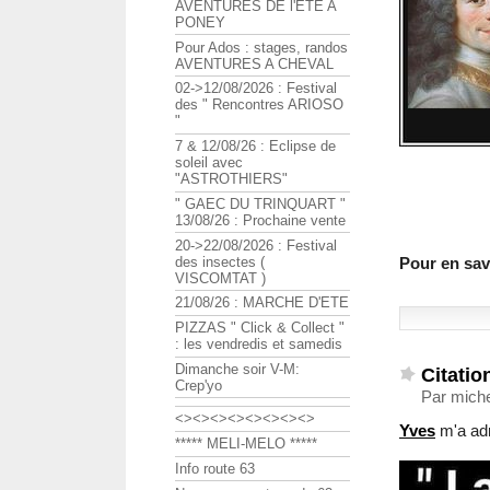
AVENTURES DE l'ETE A
PONEY
Pour Ados : stages, randos
AVENTURES A CHEVAL
02->12/08/2026 : Festival
des " Rencontres ARIOSO
"
7 & 12/08/26 : Eclipse de
soleil avec
"ASTROTHIERS"
" GAEC DU TRINQUART "
13/08/26 : Prochaine vente
20->22/08/2026 : Festival
des insectes (
Pour en savo
VISCOMTAT )
21/08/26 : MARCHE D'ETE
PIZZAS " Click & Collect "
: les vendredis et samedis
Dimanche soir V-M:
Citatio
Crep'yo
Par miche
<><><><><><><><>
Yves
m'a adr
***** MELI-MELO *****
Info route 63