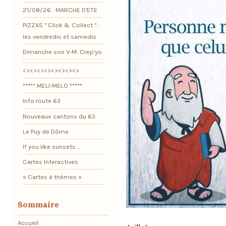
21/08/26 : MARCHE D'ETE
PIZZAS " Click & Collect " :
les vendredis et samedis
Dimanche soir V-M: Crep'yo
<><><><><><><><>
***** MELI-MELO *****
Info route 63
Nouveaux cantons du 63
Le Puy de Dôme
If you like sunsets ...
Cartes Interactives
« Cartes à thèmes »
Sommaire
Accueil