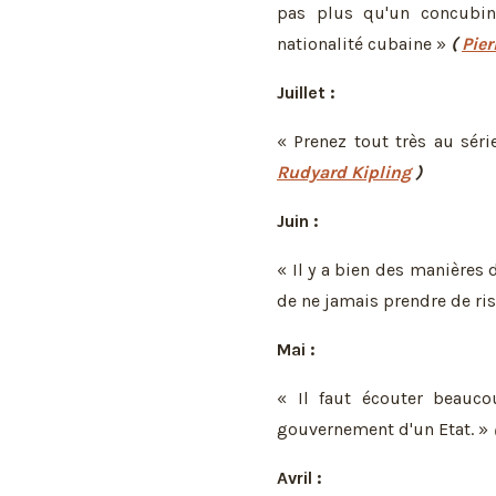
pas plus qu'un concubin
nationalité cubaine »
(
Pier
Juillet :
« Prenez tout très au sér
Rudyard Kipling
)
Juin :
« Il y a bien des manières 
de ne jamais prendre de ri
Mai :
« Il faut écouter beauc
gouvernement d'un Etat. »
Avril :