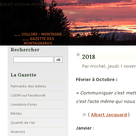
63120 Vollore-Montagne · Livradois-Forez
__ VOLLORE - MONTAGNE
__ GAZETTE DES
MONTAGNARDS
Rechercher
2018
Par michel, jeudi 1 nov
La Gazette
Février à Octobre :
Palmarès des billets
« Communiquer c’est met
LGDM sur Facebook
c’est l’acte même qui nous 
Livradois-Forez
Météo
(
Albert Jacquard
)
Qualité de l'air
Janvier
:
Arvernet