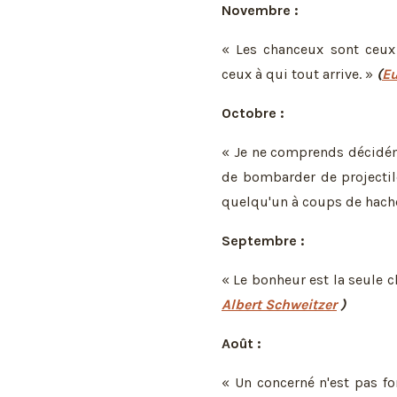
Novembre :
« Les chanceux sont ceux 
ceux à qui tout arrive. »
(
E
Octobre :
« Je ne comprends décidém
de bombarder de projectil
quelqu'un à coups de hach
Septembre :
« Le bonheur est la seule c
Albert Schweitzer
)
Août :
« Un concerné n'est pas f