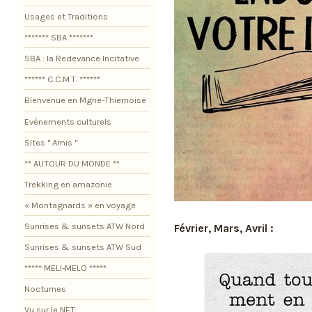
Usages et Traditions
******* SBA *******
SBA : la Redevance Incitative
****** C.C.M.T. ******
Bienvenue en Mgne-Thiernoise
Evénements culturels
Sites " Amis "
** AUTOUR DU MONDE **
Trekking en amazonie
« Montagnards » en voyage
Sunrises & sunsets ATW Nord
Février, Mars, Avril :
Sunrises & sunsets ATW Sud
***** MELI-MELO *****
Nocturnes
Vu sur le NET