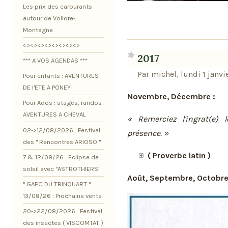
Les prix des carburants
autour de Vollore-
Montagne
<><><><><><><><>
2017
*** A VOS AGENDAS ***
Par michel, lundi 1 janvi
Pour enfants : AVENTURES
DE l'ETE A PONEY
Novembre, Décembre :
Pour Ados : stages, randos
AVENTURES A CHEVAL
« Remerciez l'ingrat(e) l
02->12/08/2026 : Festival
présence. »
des " Rencontres ARIOSO "
( Proverbe latin )
7 & 12/08/26 : Eclipse de
soleil avec "ASTROTHIERS"
Août, Septembre, Octobre
" GAEC DU TRINQUART "
13/08/26 : Prochaine vente
20->22/08/2026 : Festival
des insectes ( VISCOMTAT )