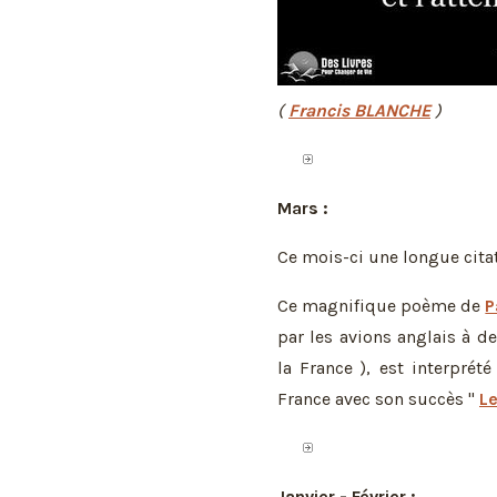
(
Francis BLANCHE
)
Mars :
Ce mois-ci une longue citat
Ce magnifique poème de
P
par les avions anglais à d
la France ), est interprét
France avec son succès "
Le
Janvier - Février :