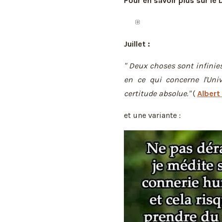
Pour en savoir plus sur le 
Juillet :
" Deux choses sont infinies
en ce qui concerne l'Univ
certitude absolue."
(
Albert
et une variante :