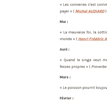
« Les conneries c'est comm
payer » (
Michel AUDIARD
)
Mai :
« La mauvaise foi, la sottis
monde » (
Henri-Frédéric 
Avril :
« Quand le singe veut mon
fesses propres » (
Proverbe 
Mars :
« Le poisson pourrit toujour
Février :