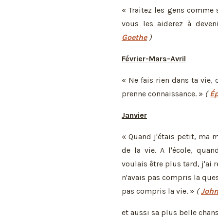
« Traitez les gens comme s'
vous les aiderez à deveni
Goethe
)
Février-Mars-Avril
« Ne fais rien dans ta vie,
prenne connaissance. »
(
Ép
Janvier
« Quand j'étais petit, ma m
de la vie. A l'école, qua
voulais être plus tard, j'ai
n'avais pas compris la quest
pas compris la vie. »
(
Joh
et aussi sa plus belle chan