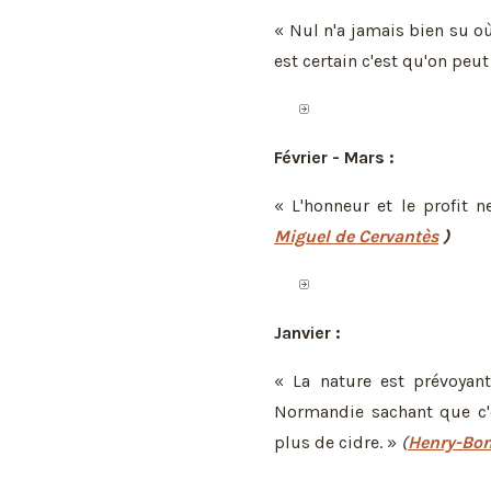
« Nul n'a jamais bien su où
est certain c'est qu'on peut
Février - Mars :
« L'honneur et le profit 
Miguel de Cervantès
)
Janvier :
« La nature est prévoyan
Normandie sachant que c'e
plus de cidre. »
(
Henry-Bo