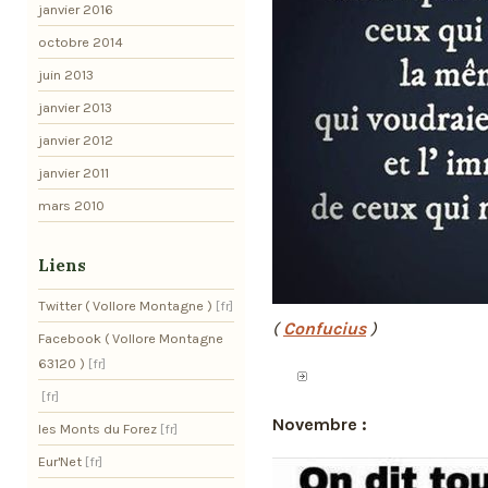
janvier 2016
octobre 2014
juin 2013
janvier 2013
janvier 2012
janvier 2011
mars 2010
Liens
Twitter ( Vollore Montagne )
(
Confucius
)
Facebook ( Vollore Montagne
63120 )
Novembre :
les Monts du Forez
Eur'Net