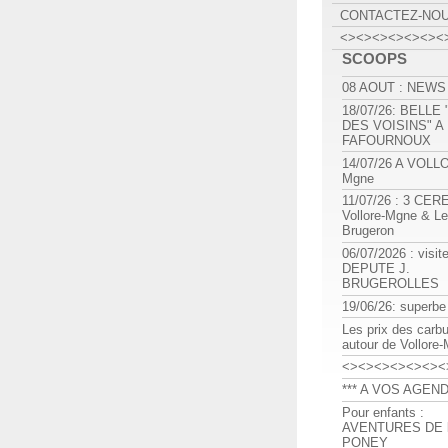
CONTACTEZ-NO
<><><><><><><
SCOOPS
08 AOUT : NEWS
18/07/26: BELLE
DES VOISINS" A
FAFOURNOUX
14/07/26 A VOLL
Mgne
11/07/26 : 3 CE
Vollore-Mgne & Le
Brugeron
06/07/2026 : visit
DEPUTE J.
BRUGEROLLES
19/06/26: superbe
Les prix des carb
autour de Vollore
<><><><><><><
*** A VOS AGEND
Pour enfants :
AVENTURES DE l
PONEY