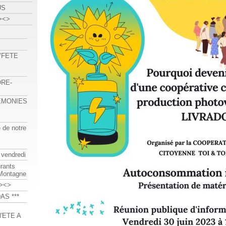
US
><>
 "FETE
ORE-
REMONIES
e de notre
 vendredi
urants
-Montagne
><>
AS ***
'ETE A