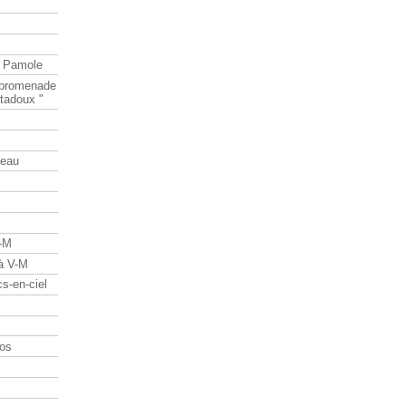
e Pamole
e promenade
tadoux "
teau
V-M
 à V-M
s-en-ciel
os