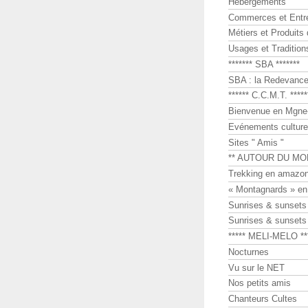
Hébergements
Commerces et Entr
Métiers et Produits 
Usages et Tradition
******* SBA *******
SBA : la Redevance 
****** C.C.M.T. *****
Bienvenue en Mgne-
Evénements culture
Sites " Amis "
** AUTOUR DU MO
Trekking en amazon
« Montagnards » en
Sunrises & sunset
Sunrises & sunset
***** MELI-MELO **
Nocturnes
Vu sur le NET
Nos petits amis
Chanteurs Cultes