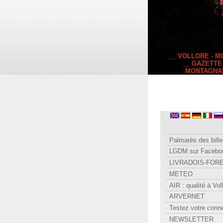
__ VOLLORE - 
__ GAZETTE
MONTAGNA
Palmarès des bille
LGDM sur Facebo
LIVRADOIS-FOR
METEO
AIR : qualité à Vol
ARVERNET
Testez votre conn
NEWSLETTER