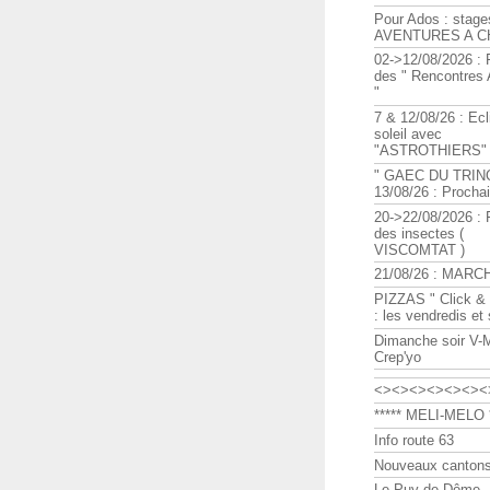
Pour Ados : stage
AVENTURES A C
02->12/08/2026 : 
des " Rencontre
"
7 & 12/08/26 : Ecl
soleil avec
"ASTROTHIERS"
" GAEC DU TRIN
13/08/26 : Procha
20->22/08/2026 : 
des insectes (
VISCOMTAT )
21/08/26 : MARC
PIZZAS " Click & 
: les vendredis et
Dimanche soir V-
Crep'yo
<><><><><><><
***** MELI-MELO *
Info route 63
Nouveaux cantons
Le Puy de Dôme