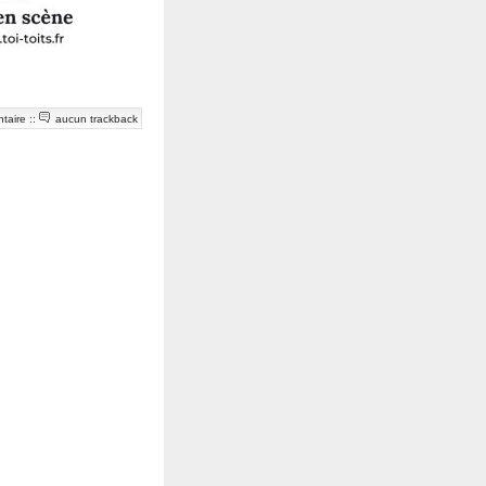
taire
::
aucun trackback