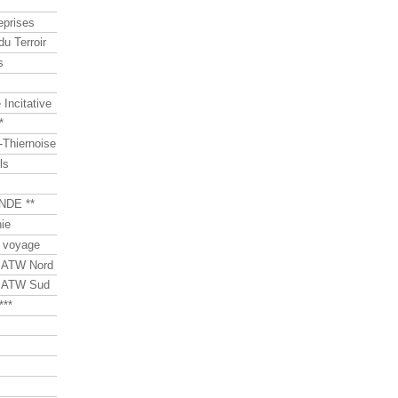
eprises
du Terroir
s
Incitative
*
Thiernoise
ls
NDE **
ie
 voyage
s ATW Nord
s ATW Sud
***