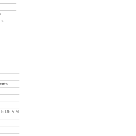
 ...
s
 »
ents
s
TE DE V-M