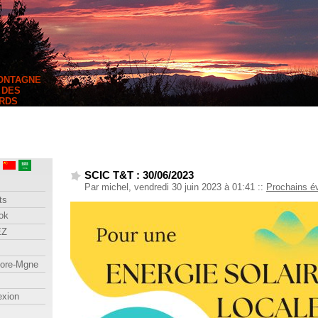
MONTAGNE
 DES
RDS
SCIC T&T : 30/06/2023
Par michel, vendredi 30 juin 2023 à 01:41
::
Prochains 
ts
ok
EZ
lore-Mgne
exion