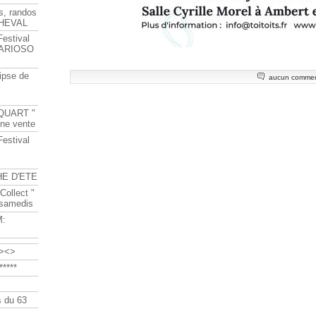
s, randos
HEVAL
Festival
s ARIOSO
ipse de
aucun commen
QUART "
ine vente
Festival
HE D'ETE
Collect "
 samedis
M:
><>
****
 du 63