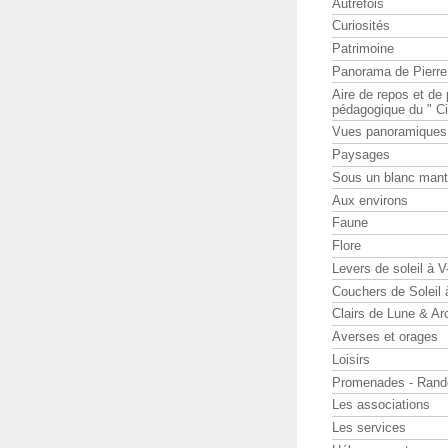
Autrefois
Curiosités
Patrimoine
Panorama de Pierr
Aire de repos et d
pédagogique du " Ci
Vues panoramiques
Paysages
Sous un blanc man
Aux environs
Faune
Flore
Levers de soleil à 
Couchers de Soleil
Clairs de Lune & Arc
Averses et orages
Loisirs
Promenades - Rand
Les associations
Les services