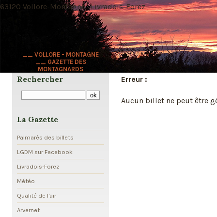
63120 Vollore-Montagne · Livradois-Forez
__ VOLLORE - MONTAGNE
__ GAZETTE DES
MONTAGNARDS
Rechercher
Erreur :
Aucun billet ne peut être gé
La Gazette
Palmarès des billets
LGDM sur Facebook
Livradois-Forez
Météo
Qualité de l'air
Arvernet