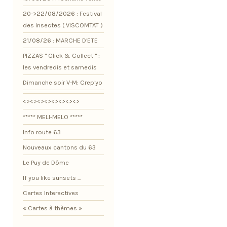
20->22/08/2026 : Festival
des insectes ( VISCOMTAT )
21/08/26 : MARCHE D'ETE
PIZZAS " Click & Collect " :
les vendredis et samedis
Dimanche soir V-M: Crep'yo
<><><><><><><><>
***** MELI-MELO *****
Info route 63
Nouveaux cantons du 63
Le Puy de Dôme
If you like sunsets ...
Cartes Interactives
« Cartes à thèmes »