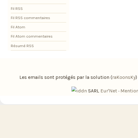
Fil RSS
Fil RSS commentaires
Fil Atom
Fil Atom commentaires
Résumé RSS
Les emails sont protégés par la solution (
raKoonsKy
SARL
Eur'Net
·
Mention