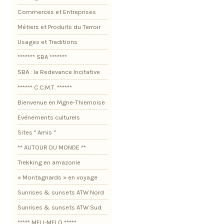
Commerces et Entreprises
Métiers et Produits du Terroir
Usages et Traditions
******* SBA *******
SBA : la Redevance Incitative
****** C.C.M.T. ******
Bienvenue en Mgne-Thiernoise
Evénements culturels
Sites " Amis "
** AUTOUR DU MONDE **
Trekking en amazonie
« Montagnards » en voyage
Sunrises & sunsets ATW Nord
Sunrises & sunsets ATW Sud
***** MELI-MELO *****