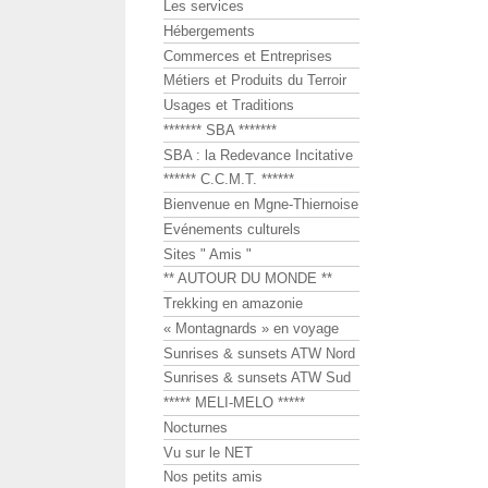
Les services
Hébergements
Commerces et Entreprises
Métiers et Produits du Terroir
Usages et Traditions
******* SBA *******
SBA : la Redevance Incitative
****** C.C.M.T. ******
Bienvenue en Mgne-Thiernoise
Evénements culturels
Sites " Amis "
** AUTOUR DU MONDE **
Trekking en amazonie
« Montagnards » en voyage
Sunrises & sunsets ATW Nord
Sunrises & sunsets ATW Sud
***** MELI-MELO *****
Nocturnes
Vu sur le NET
Nos petits amis