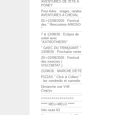
AVENTURES DE l'ETE A
PONEY
Pour Ados : stages, randos
AVENTURES A CHEVAL
02->12/08/2026 : Festival
des " Rencontres ARIOSO
"
7 & 12/08/26 : Eclipse de
soleil avec
"ASTROTHIERS"
" GAEC DU TRINQUART "
13/08/26 : Prochaine vente
20->22/08/2026 : Festival
des insectes (
VISCOMTAT )
21/08/26 : MARCHE D'ETE
PIZZAS " Click & Collect "
: les vendredis et samedis
Dimanche soir V-M:
Crep'yo
<><><><><><><><>
***** MELI-MELO *****
Info route 63