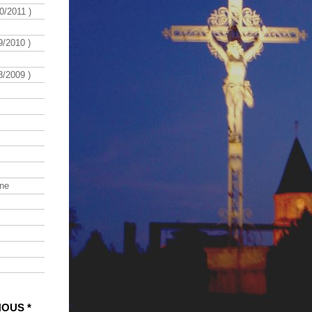
/2011 )
/2010 )
/2009 )
ine
NOUS *