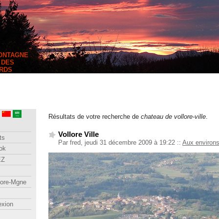
MONTAGNE
 DES
RDS
Résultats de votre recherche de
chateau de vollore-ville
.
Vollore Ville
ts
Par fred, jeudi 31 décembre 2009 à 19:22
::
Aux environ
ok
EZ
lore-Mgne
exion