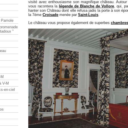
visité avec enthousiasme son magnifique château. Autour du
vous racontera la
légende de Blanche de Vollore
, qui, p
hanter son Château dont elle refusa jadis la porte à son épo
la 7ème
Croisade
menée par
Saint-Louis
.
e Pamole
Le château vous propose également de superbes
chambres
e promenade
tadoux "
teau
V-M
 à V-M
s-en-ciel
os