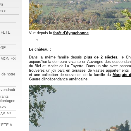
US
><>
 "FETE
Vue depuis la
forêt d'Ayguebonne
ORE-
Le château :
Dans la même famille depuis
plus de 2 siècles
, le
Ch
REMONIES
aujourd'hui la demeure vivante en Auvergne des descenda
du Biel et Motier de La Fayette. Dans un site avec pano
trouverez un joli parc en terrasse, de vastes appartements à
e de notre
et une collection de souvenirs de la famille du
Marquis d
Guerre d'Indépendance américaine.
 vendredi
urants
-Montagne
><>
AS ***
'ETE A