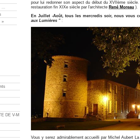
pour lui redonner son aspect du début du XVIIème siècle. 
restauration fin XIXe siècle par l'architecte
René Moreau
).
 ...
s
En Juillet -Août, tous les mercredis soir, nous vous 
aux Lumières "
:
 »
nts
s
TE DE V-M
Vous y serez admirablement accueilli par Michel Aubert La 