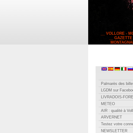
__ VOLLORE - 
__ GAZETTE
MONTAGNA
Palmarès des bille
LGDM sur Facebo
LIVRADOIS-FOR
METEO
AIR : qualité à Vol
ARVERNET
Testez votre conn
NEWSLETTER