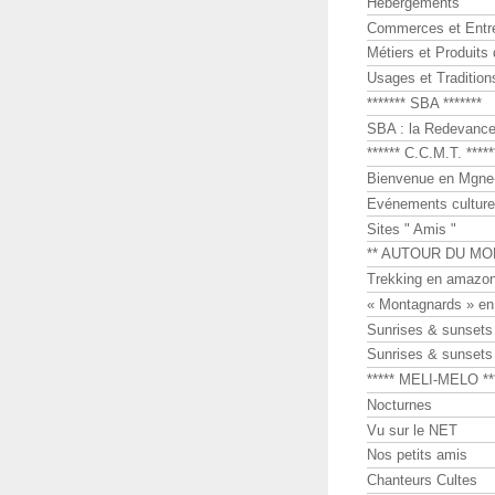
Hébergements
Commerces et Entr
Métiers et Produits 
Usages et Tradition
******* SBA *******
SBA : la Redevance 
****** C.C.M.T. *****
Bienvenue en Mgne-
Evénements culture
Sites " Amis "
** AUTOUR DU MO
Trekking en amazon
« Montagnards » en
Sunrises & sunset
Sunrises & sunset
***** MELI-MELO **
Nocturnes
Vu sur le NET
Nos petits amis
Chanteurs Cultes