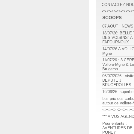
CONTACTEZ-NO
<><><><><><><
SCOOPS
07 AOUT : NEWS
18/07/26: BELLE
DES VOISINS" A
FAFOURNOUX
14/07/26 A VOLL
Mgne
11/07/26 : 3 CE
Vollore-Mgne & Le
Brugeron
06/07/2026 : visit
DEPUTE J.
BRUGEROLLES
19/06/26: superbe
Les prix des carb
autour de Vollore
<><><><><><><
*** A VOS AGEND
Pour enfants :
AVENTURES DE l
PONEY