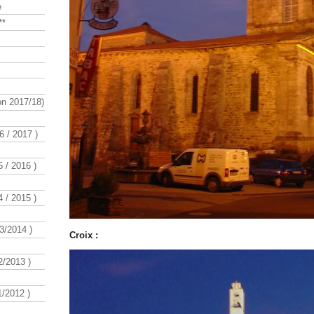
e
**
n 2017/18)
 / 2017 )
 / 2016 )
 / 2015 )
3/2014 )
Croix :
/2013 )
/2012 )