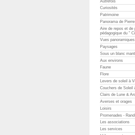
Autrefois
Curiosités
Patrimoine
Panorama de Pierr
Aire de repos et d
pédagogique du " Ci
Vues panoramiques
Paysages
Sous un blanc man
Aux environs
Faune
Flore
Levers de soleil à 
Couchers de Soleil
Clairs de Lune & Arc
Averses et orages
Loisirs
Promenades - Rand
Les associations
Les services