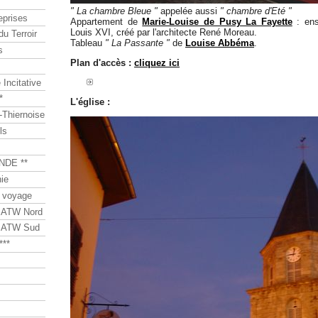
" La chambre Bleue "
appelée aussi
" chambre d'Eté "
eprises
Appartement de
Marie-Louise de Pusy La Fayette
: ens
Louis XVI, créé par l'architecte René Moreau.
du Terroir
Tableau
" La Passante "
de
Louise Abbéma
.
s
Plan d'accès :
cliquez ici
Incitative
*
L'église :
Thiernoise
ls
NDE **
ie
 voyage
s ATW Nord
s ATW Sud
***