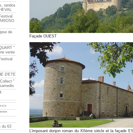
s, randos
HEVAL
Festival
s ARIOSO
ipse de
Façade OUEST
QUART "
ine vente
Festival
HE D'ETE
Collect "
 samedis
M:
><>
****
 du 63
L'imposant donjon roman du XIIème siècle et la façade 