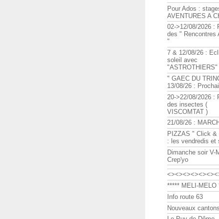
Pour Ados : stage
AVENTURES A C
02->12/08/2026 : 
des " Rencontre
"
7 & 12/08/26 : Ecl
soleil avec
"ASTROTHIERS"
" GAEC DU TRIN
13/08/26 : Procha
20->22/08/2026 : 
des insectes (
VISCOMTAT )
21/08/26 : MARC
PIZZAS " Click & 
: les vendredis et
Dimanche soir V-
Crep'yo
<><><><><><><
***** MELI-MELO *
Info route 63
Nouveaux cantons
Le Puy de Dôme